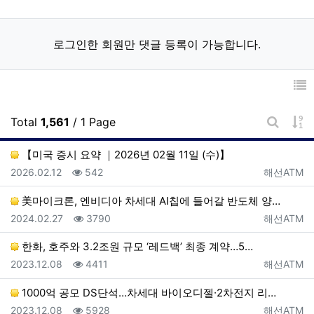
로그인한 회원만 댓글 등록이 가능합니다.
게
Total
1,561
/ 1 Page
게시판 
【미국 증시 요약 ｜2026년 02월 11일 (수)】
등록일
조회
등록자
2026.02.12
542
해선ATM
美마이크론, 엔비디아 차세대 AI칩에 들어갈 반도체 양…
등록일
조회
등록자
2024.02.27
3790
해선ATM
한화, 호주와 3.2조원 규모 ‘레드백’ 최종 계약…5…
등록일
조회
등록자
2023.12.08
4411
해선ATM
1000억 공모 DS단석…차세대 바이오디젤∙2차전지 리…
등록일
조회
등록자
2023.12.08
5928
해선ATM