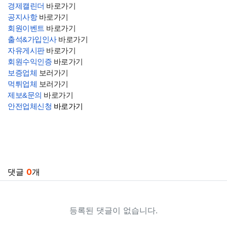
경제캘린더
바로가기
공지사항
바로가기
회원이벤트
바로가기
출석&가입인사
바로가기
자유게시판
바로가기
회원수익인증
바로가기
보증업체
보러가기
먹튀업체
보러가기
제보&문의
바로가기
안전업체신청
바로가기
관련자료
댓글
0
개
등록된 댓글이 없습니다.