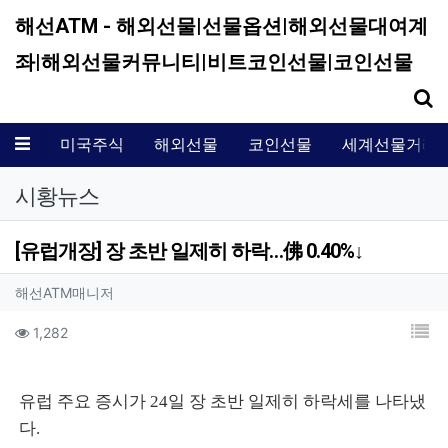
해선ATM - 해외선물|선물옵션|해외선물대여계
좌|해외선물커뮤니티|비트코인선물|코인선물
기
메뉴
미국주식
해외선물
코인선물
세계선물거래
시황뉴스
[유럽개장] 장 초반 일제히 하락…佛 0.40%↓
작성자 정보
작성
해선ATM매니저
컨텐츠 정보
목
조회
1,282
본문
유럽 주요 증시가 24일 장 초반 일제히 하락세를 나타냈
다.