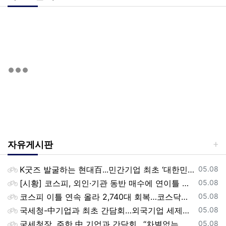
자유게시판
등록일
K굿즈 발굴하는 현대百...민간기업 최초 ‘대한민국 관광공모전’ 후원
05.08
등록일
[시황] 코스피, 외인·기관 동반 매수에 연이틀 상승…2745.05 마감
05.08
등록일
코스피 이틀 연속 올라 2,740대 회복…코스닥은 강보합(종합)
05.08
등록일
국세청-中기업과 최초 간담회…외국기업 세제혜택 등 논의
05.08
등록일
국세청장, 주한 中 기업과 간담회…“차별없는 공정과세 약속”
05.08