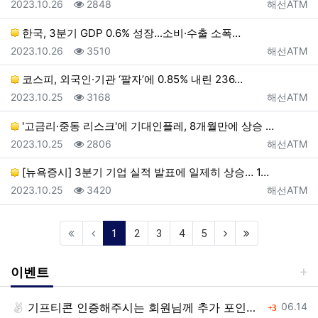
등록일
조회
등록자
2023.10.26
2848
해선ATM
한국, 3분기 GDP 0.6% 성장...소비·수출 소폭…
등록일
조회
등록자
2023.10.26
3510
해선ATM
코스피, 외국인·기관 ‘팔자’에 0.85% 내린 236…
등록일
조회
등록자
2023.10.25
3168
해선ATM
'고금리·중동 리스크'에 기대인플레, 8개월만에 상승 …
등록일
조회
등록자
2023.10.25
2806
해선ATM
[뉴욕증시] 3분기 기업 실적 발표에 일제히 상승… 1…
등록일
조회
등록자
2023.10.25
3420
해선ATM
(current)
1
2
3
4
5
이벤트
등록일
기프티콘 인증해주시는 회원님께 추가 포인트 쏩니다!!
댓글
06.14
3