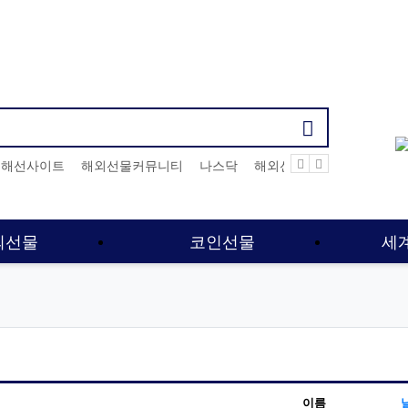
기검색어
해선사이트
해외선물커뮤니티
나스닥
해외선물
해외선물먹튀
외선물
코인선물
세
이름