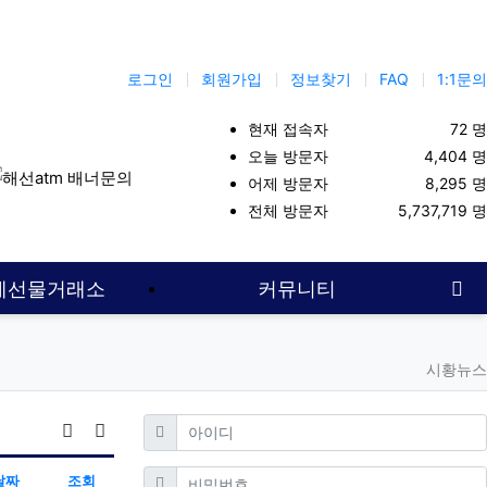
로그인
회원가입
정보찾기
FAQ
1:1문의
현재 접속자
72 명
오늘 방문자
4,404 명
어제 방문자
8,295 명
업체
주식투자
해외선물보증업체
해선대여업체
선물투자
선물
전체 방문자
5,737,719 명
사
계선물거래소
커뮤니티
시황뉴스
필수
아이디
게시물 정렬
게시판 검색
필수
비밀번호
날짜
조회