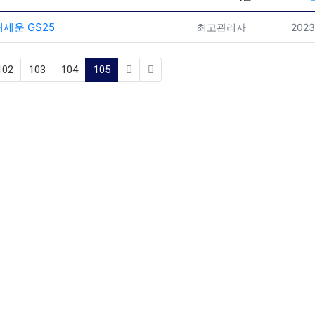
내세운 GS25
등록자
등록
최고관리자
2023
(current)
102
103
104
105