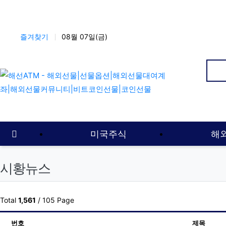
상단 네비
즐겨찾기
08월 07일(금)
인
메인 메뉴
홈으로
미국주식
해
시황뉴스
Total
1,561
/ 105 Page
번호
제목