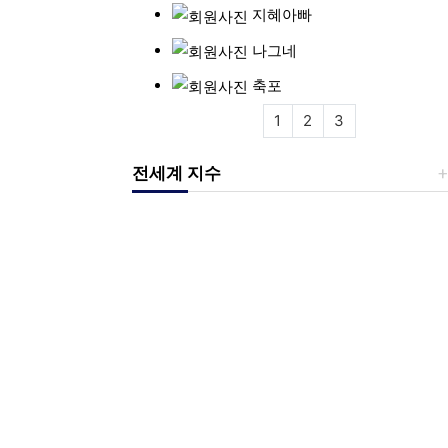
지혜아빠
나그네
축포
1
2
3
전세계 지수