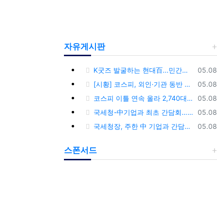
자유게시판
등록
K굿즈 발굴하는 현대百...민간기업 최초 ‘대한민국 관광공모전’ 후원
05.08
등록
[시황] 코스피, 외인·기관 동반 매수에 연이틀 상승…2745.05 마감
05.08
등록
코스피 이틀 연속 올라 2,740대 회복…코스닥은 강보합(종합)
05.08
등록
국세청-中기업과 최초 간담회…외국기업 세제혜택 등 논의
05.08
등록
국세청장, 주한 中 기업과 간담회…“차별없는 공정과세 약속”
05.08
스폰서드