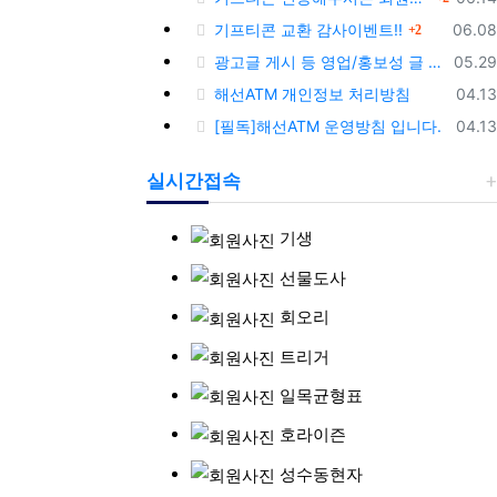
댓글
등록
기프티콘 교환 감사이벤트!!
06.08
2
등록
광고글 게시 등 영업/홍보성 글 삭제 및 제제대상입니다.
05.29
등록
해선ATM 개인정보 처리방침
04.13
등록
[필독]해선ATM 운영방침 입니다.
04.13
실시간접속
기생
선물도사
회오리
트리거
일목균형표
호라이즌
성수동현자