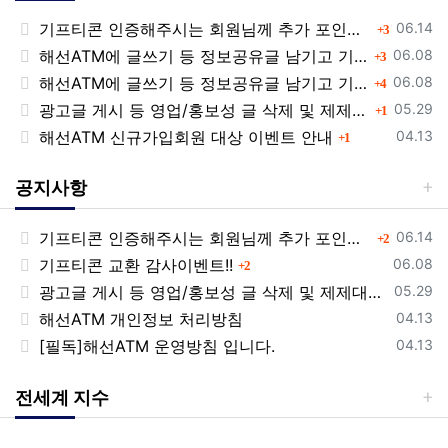
등록일
기프티콘 인증해주시는 회원님께 추가 포인트 쏩니다!!
댓글
06.14
3
등록일
해선ATM에 글쓰기 등 정보공유글 남기고 기프티콘 받자!
댓글
06.08
3
등록일
해선ATM에 글쓰기 등 정보공유글 남기고 기프티콘 받자!
댓글
06.08
4
등록일
광고글 게시 등 영업/홍보성 글 삭제 및 제제대상입니다.
댓글
05.29
1
등록일
해선ATM 신규가입회원 대상 이벤트 안내
댓글
04.13
1
공지사항
등록일
기프티콘 인증해주시는 회원님께 추가 포인트 쏩니다!!
댓글
06.14
2
등록일
기프티콘 교환 감사이벤트!!
댓글
06.08
2
등록일
광고글 게시 등 영업/홍보성 글 삭제 및 제제대상입니다.
05.29
등록일
해선ATM 개인정보 처리방침
04.13
등록일
[필독]해선ATM 운영방침 입니다.
04.13
전세계 지수