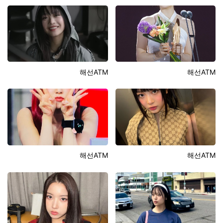
등록자
등록자
해선ATM
해선ATM
등록자
등록자
해선ATM
해선ATM