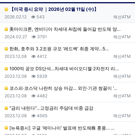
게시판 
【미국 증시 요약 ｜2026년 02월 11일 (수)】
등록일
조회
등록자
2026.02.12
543
해선ATM
美마이크론, 엔비디아 차세대 AI칩에 들어갈 반도체 양…
등록일
조회
등록자
2024.02.27
3791
해선ATM
한화, 호주와 3.2조원 규모 ‘레드백’ 최종 계약…5…
등록일
조회
등록자
2023.12.08
4412
해선ATM
1000억 공모 DS단석…차세대 바이오디젤∙2차전지 리…
등록일
조회
등록자
2023.12.08
5929
해선ATM
코스피·코스닥 나란히 상승 마감… 외인·기관 쌍끌이 '…
등록일
조회
등록자
2023.12.08
4482
해선ATM
"금리 내린다"…고정금리 주담대 비중 급감
등록일
조회
등록자
2023.12.08
4565
해선ATM
[뉴욕증시] 구글 '제미나이' 발표에 반도체株 훈풍… …