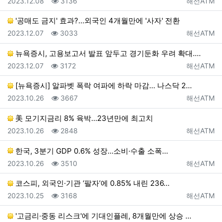
등록일
조회
등록자
2023.12.08
3136
해선ATM
'공매도 금지' 효과?…외국인 4개월만에 '사자' 전환
등록일
조회
등록자
2023.12.07
3033
해선ATM
뉴욕증시, 고용보고서 발표 앞두고 경기둔화 우려 확대.…
등록일
조회
등록자
2023.12.07
3172
해선ATM
[뉴욕증시] 알파벳 폭락 여파에 하락 마감… 나스닥 2…
등록일
조회
등록자
2023.10.26
3667
해선ATM
美 모기지금리 8% 육박…23년만에 최고치
등록일
조회
등록자
2023.10.26
2848
해선ATM
한국, 3분기 GDP 0.6% 성장...소비·수출 소폭…
등록일
조회
등록자
2023.10.26
3510
해선ATM
코스피, 외국인·기관 ‘팔자’에 0.85% 내린 236…
등록일
조회
등록자
2023.10.25
3168
해선ATM
'고금리·중동 리스크'에 기대인플레, 8개월만에 상승 …