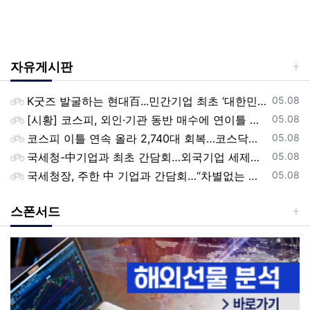
자유게시판
등록일
K굿즈 발굴하는 현대百...민간기업 최초 ‘대한민국 관광공모전’ 후원
05.08
등록일
[시황] 코스피, 외인·기관 동반 매수에 연이틀 상승…2745.05 마감
05.08
등록일
코스피 이틀 연속 올라 2,740대 회복…코스닥은 강보합(종합)
05.08
등록일
국세청-中기업과 최초 간담회…외국기업 세제혜택 등 논의
05.08
등록일
국세청장, 주한 中 기업과 간담회…“차별없는 공정과세 약속”
05.08
스폰서드