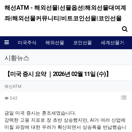
해선ATM - 해외선물|선물옵션|해외선물대여계
좌|해외선물커뮤니티|비트코인선물|코인선물
기
메뉴
미국주식
해외선물
코인선물
세계선물거래
시황뉴스
【미국 증시 요약 ｜2026년 02월 11일 (수)】
작성자 정보
작성
해선ATM
컨텐츠 정보
목
조회
542
본문
금일 미국 증시는 혼조세였습니다.
강력한 고용 지표로 장 초반 상승했지만, AI가 여러 산업에
미칠 파장에 대한 우려가 확산되면서 상승폭을 반납했습니