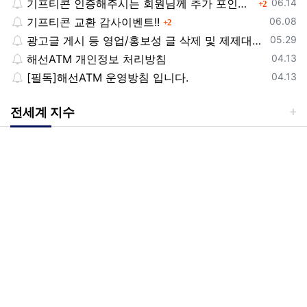
등록일
기프티콘 인증해주시는 회원님께 추가 포인트 쏩니다!!
댓글
06.14
2
등록일
기프티콘 교환 감사이벤트!!
댓글
06.08
2
등록일
광고글 게시 등 영업/홍보성 글 삭제 및 제제대상입니다.
05.29
등록일
해선ATM 개인정보 처리방침
04.13
등록일
[필독]해선ATM 운영방침 입니다.
04.13
전세계 지수