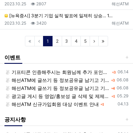
등록일
조회
등록자
2023.10.25
2807
해선ATM
[뉴욕증시] 3분기 기업 실적 발표에 일제히 상승… 1…
등록일
조회
등록자
2023.10.25
3420
해선ATM
(current)
1
2
3
4
5
이벤트
등록일
기프티콘 인증해주시는 회원님께 추가 포인트 쏩니다!!
댓글
06.14
3
등록일
해선ATM에 글쓰기 등 정보공유글 남기고 기프티콘 받자!
댓글
06.08
3
등록일
해선ATM에 글쓰기 등 정보공유글 남기고 기프티콘 받자!
댓글
06.08
4
등록일
광고글 게시 등 영업/홍보성 글 삭제 및 제제대상입니다.
댓글
05.29
1
등록일
해선ATM 신규가입회원 대상 이벤트 안내
댓글
04.13
1
공지사항