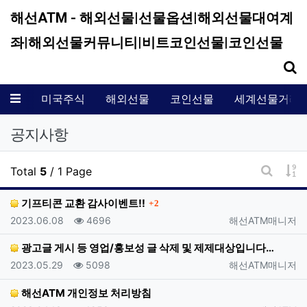
해선ATM - 해외선물|선물옵션|해외선물대여계
좌|해외선물커뮤니티|비트코인선물|코인선물
기
메뉴
미국주식
해외선물
코인선물
세계선물거래
공지사항
게
Total
5
/ 1 Page
게시판 
댓글
기프티콘 교환 감사이벤트!!
2
등록일
조회
등록자
2023.06.08
4696
해선ATM매니저
광고글 게시 등 영업/홍보성 글 삭제 및 제제대상입니다…
등록일
조회
등록자
2023.05.29
5098
해선ATM매니저
해선ATM 개인정보 처리방침