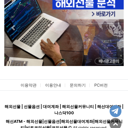
Previous
Next
이용약관
이용안내
문의하기
PC버전
해외선물 | 선물옵션 | 대여계좌 | 해외선물커뮤니티 | 해선대여계좌 |
나스닥100
해선ATM - 해외선물|선물옵션|해외선물대여계좌|해외선물커뮤니
티|비트코인선물|코인선물
All rights reserved.