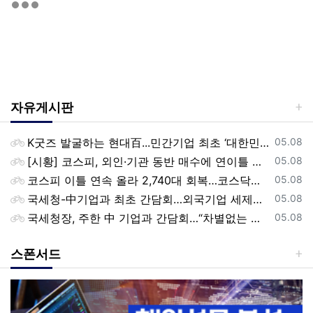
자유게시판
등록일
K굿즈 발굴하는 현대百...민간기업 최초 ‘대한민국 관광공모전’ 후원
05.08
등록일
[시황] 코스피, 외인·기관 동반 매수에 연이틀 상승…2745.05 마감
05.08
등록일
코스피 이틀 연속 올라 2,740대 회복…코스닥은 강보합(종합)
05.08
등록일
국세청-中기업과 최초 간담회…외국기업 세제혜택 등 논의
05.08
등록일
국세청장, 주한 中 기업과 간담회…“차별없는 공정과세 약속”
05.08
스폰서드