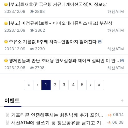
[부고]최재효(한국은행 커뮤니케이션국장)씨 장모상
등록일
조회
등록자
2023.12.09
2868
해선ATM
[부고] 이정규씨(브릿지바이오테라퓨틱스 대표) 부친상
등록일
조회
등록자
2023.12.09
3362
해선ATM
주유소 기름값 9주째 하락…연말까지 떨어진다
등록일
조회
등록자
2023.12.09
3230
해선ATM
경제인들과 만난 조태용 안보실장과 제이크 설리번 미 안…
등록일
조회
등록자
2023.12.08
2708
해선ATM
(current)
1
2
3
4
5
이벤트
등록일
기프티콘 인증해주시는 회원님께 추가 포인트 쏩니다!!
댓글
06.14
3
등록일
해선ATM에 글쓰기 등 정보공유글 남기고 기프티콘 받자!
댓글
06.08
3