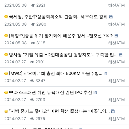
등록일
조회
등록자
2024.05.08
2921
해선ATM
국세청, 주한中상공회의소와 간담회…세무애로 청취
등록일
조회
등록자
2024.05.08
2980
해선ATM
[특징주]중동 위기 장기화에 해운주 강세…팬오션 7%↑
등록일
조회
등록자
2024.05.08
3115
해선ATM
방사청 “기밀 유출 HD현대중공업 행정지도”…구축함 입…
등록일
조회
등록자
2024.02.27
2901
해선ATM
[MWC] 샤오미, 1회 충전 최대 800KM 자율주행…
등록일
조회
등록자
2024.02.27
3347
해선ATM
中 패스트패션 쉬인 뉴욕대신 런던 IPO 추진
등록일
조회
등록자
2024.02.27
2793
해선ATM
“지방 중기도 좋아요” 이런 학생 줄섰다는 ‘이곳’…영…
등록일
조회
등록자
2024.02.27
2975
해선ATM