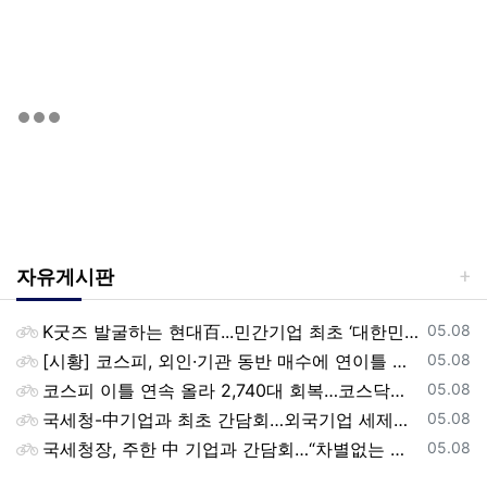
자유게시판
등록일
K굿즈 발굴하는 현대百...민간기업 최초 ‘대한민국 관광공모전’ 후원
05.08
등록일
[시황] 코스피, 외인·기관 동반 매수에 연이틀 상승…2745.05 마감
05.08
등록일
코스피 이틀 연속 올라 2,740대 회복…코스닥은 강보합(종합)
05.08
등록일
국세청-中기업과 최초 간담회…외국기업 세제혜택 등 논의
05.08
등록일
국세청장, 주한 中 기업과 간담회…“차별없는 공정과세 약속”
05.08