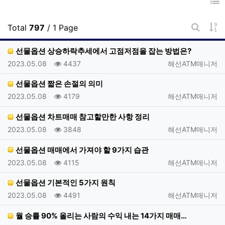
게
Total
797
/ 1 Page
게시판 
선물옵션 상승하락추세에서 고점저점을 잡는 방법은?
등록일
조회
등록자
2023.05.08
4437
해선ATM매니저
선물옵션 짧은 손절의 의미
등록일
조회
등록자
2023.05.08
4179
해선ATM매니저
선물옵션 차트매매 참고할만한 사항 정리
등록일
조회
등록자
2023.05.08
3848
해선ATM매니저
선물옵션 매매에서 가져야 할 9가지 습관
등록일
조회
등록자
2023.05.08
4115
해선ATM매니저
선물옵션 기본적인 5가지 원칙
등록일
조회
등록자
2023.05.08
4491
해선ATM매니저
월 승률 90% 올리는 사람의 수익 내는 14가지 매매…