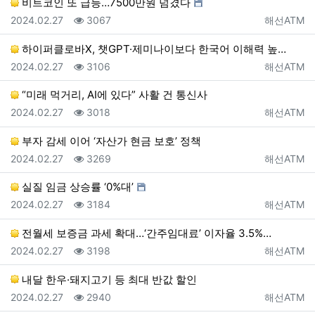
비트코인 또 급등…7500만원 넘겼다
등록일
조회
등록자
2024.02.27
3067
해선ATM
하이퍼클로바X, 챗GPT·제미나이보다 한국어 이해력 높…
등록일
조회
등록자
2024.02.27
3106
해선ATM
“미래 먹거리, AI에 있다” 사활 건 통신사
등록일
조회
등록자
2024.02.27
3018
해선ATM
부자 감세 이어 ‘자산가 현금 보호’ 정책
등록일
조회
등록자
2024.02.27
3269
해선ATM
실질 임금 상승률 ‘0%대’
등록일
조회
등록자
2024.02.27
3184
해선ATM
전월세 보증금 과세 확대…‘간주임대료’ 이자율 3.5%…
등록일
조회
등록자
2024.02.27
3198
해선ATM
내달 한우·돼지고기 등 최대 반값 할인
등록일
조회
등록자
2024.02.27
2940
해선ATM