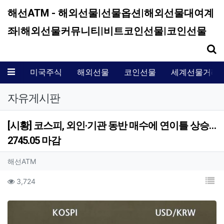
해선ATM - 해외선물|선물옵션|해외선물대여계
좌|해외선물커뮤니티|비트코인선물|코인선물
기
메뉴
미국주식
해외선물
코인선물
세계선물거래
자유게시판
[시황] 코스피, 외인·기관 동반 매수에 연이틀 상승…
2745.05 마감
작성자 정보
작성
해선ATM
컨텐츠 정보
목
조회
3,724
본문