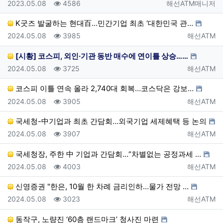
등록일
조회
등록자
2023.05.08
4586
해선ATM매니저
K굿즈 발굴하는 현대百...민간기업 최초 ‘대한민국 관…
등록일
조회
등록자
2024.05.08
3985
해선ATM
[시황] 코스피, 외인·기관 동반 매수에 연이틀 상승……
등록일
조회
등록자
2024.05.08
3725
해선ATM
코스피 이틀 연속 올라 2,740대 회복…코스닥은 강보…
등록일
조회
등록자
2024.05.08
3905
해선ATM
국세청-中기업과 최초 간담회…외국기업 세제혜택 등 논의
등록일
조회
등록자
2024.05.08
3907
해선ATM
국세청장, 주한 中 기업과 간담회…“차별없는 공정과세 …
등록일
조회
등록자
2024.05.08
4003
해선ATM
신영증권 "한은, 10월 한 차례 금리인하…물가 전망 …
등록일
조회
등록자
2024.05.08
3023
해선ATM
동작구, 노량진 ‘60층 랜드마크’ 청사진 마련