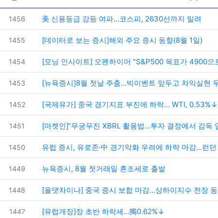
번호
美 신용등급 강등 여파…코스피, 2630선까지 밀려
1456
번호
[데이터로 보는 증시]해외 주요 증시 동향(8월 1일)
1455
번호
[모닝 인사이트] 오펜하이머 "S&P500 목표가 4900으
1454
번호
[뉴욕증시]8월 첫날 주춤…빅이벤트 앞두고 차익실현 
1453
번호
[국제유가] 중국 경기지표 부진에 하락… WTI, 0.53%↓
1452
번호
[마켓인]“무궁무진 XBRL 활용법…투자 결정에서 감독 
1451
번호
유럽 증시, 유로존·中 경기악화 우려에 하락 마감...런던 
1450
번호
뉴욕증시, 8월 첫거래일 혼조세로 출발
1449
번호
[올댓차이나] 중국 증시 보합 마감…상하이지수 전장 
1448
번호
[유럽개장]장 초반 하락세…獨0.62%↓
1447