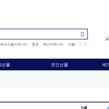
기검색어
해외선물커뮤니티
항셍
해선커뮤니티
선물투자
해선사이트
외선물
코인선물
세
이름