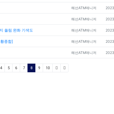
등록자
등록
해선ATM매니저
2023
등록자
등록
해선ATM매니저
2023
전지 쏠림 완화 기색도
등록자
등록
해선ATM매니저
2023
시황종합]
등록자
등록
해선ATM매니저
2023
등록자
등록
해선ATM매니저
2023
(current)
4
5
6
7
8
9
10