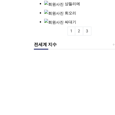
샹들리에
회오리
싸대기
1
2
3
전세계 지수