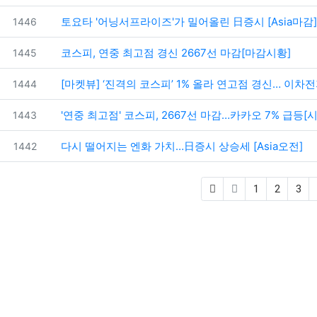
번호
토요타 '어닝서프라이즈'가 밀어올린 日증시 [Asia마감]
1446
번호
코스피, 연중 최고점 경신 2667선 마감[마감시황]
1445
번호
[마켓뷰] ‘진격의 코스피’ 1% 올라 연고점 경신… 이차
1444
번호
'연중 최고점' 코스피, 2667선 마감…카카오 7% 급등[
1443
번호
다시 떨어지는 엔화 가치…日증시 상승세 [Asia오전]
1442
1
2
3