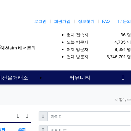
로그인
회원가입
정보찾기
FAQ
1:1문의
현재 접속자
36 명
오늘 방문자
4,785 명
어제 방문자
8,691 명
대여업체
해외선물대여계좌
주식투자
해선대여업체
해선대여업
전체 방문자
5,746,791 명
사
계선물거래소
커뮤니티
시황뉴스
필수
아이디
게시물 정렬
게시판 검색
필수
비밀번호
날짜
조회