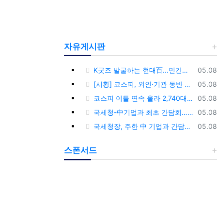
자유게시판
등록
K굿즈 발굴하는 현대百...민간기업 최초 ‘대한민국 관광공모전’ 후원
05.08
등록
[시황] 코스피, 외인·기관 동반 매수에 연이틀 상승…2745.05 마감
05.08
등록
코스피 이틀 연속 올라 2,740대 회복…코스닥은 강보합(종합)
05.08
등록
국세청-中기업과 최초 간담회…외국기업 세제혜택 등 논의
05.08
등록
국세청장, 주한 中 기업과 간담회…“차별없는 공정과세 약속”
05.08
스폰서드