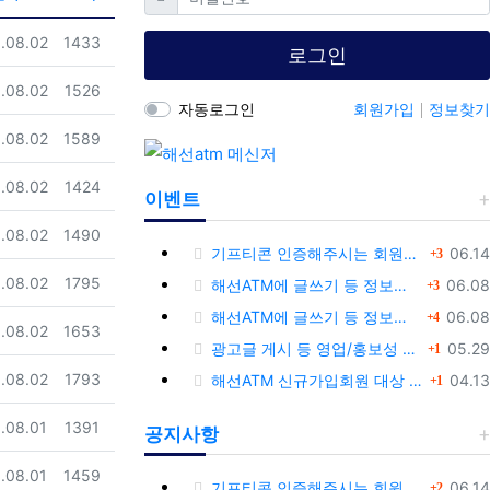
일
조회
.08.02
1433
로그인
일
조회
.08.02
1526
자동로그인
회원가입
정보찾기
일
조회
.08.02
1589
일
조회
.08.02
1424
이벤트
일
조회
.08.02
1490
댓글
등록
기프티콘 인증해주시는 회원님께 추가 포인트 쏩니다!!
06.14
3
일
조회
댓글
.08.02
1795
등록
해선ATM에 글쓰기 등 정보공유글 남기고 기프티콘 받자!
06.08
3
댓글
등록
해선ATM에 글쓰기 등 정보공유글 남기고 기프티콘 받자!
06.08
4
일
조회
.08.02
1653
댓글
등록
광고글 게시 등 영업/홍보성 글 삭제 및 제제대상입니다.
05.29
1
댓글
일
조회
등록
.08.02
1793
해선ATM 신규가입회원 대상 이벤트 안내
04.13
1
일
조회
.08.01
1391
공지사항
일
조회
.08.01
1459
댓글
등록
기프티콘 인증해주시는 회원님께 추가 포인트 쏩니다!!
06.14
2