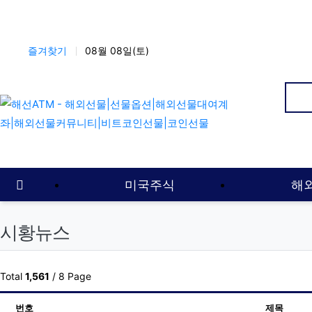
상단 네비
즐겨찾기
08월 08일(토)
인
메인 메뉴
홈으로
미국주식
해
시황뉴스
Total
1,561
/ 8 Page
번호
제목