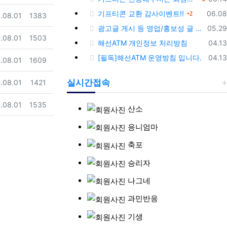
댓글
등록
기프티콘 교환 감사이벤트!!
06.08
2
일
조회
.08.01
1383
등록
광고글 게시 등 영업/홍보성 글 삭제 및 제제대상입니다.
05.29
일
조회
.08.01
1503
등록
해선ATM 개인정보 처리방침
04.13
등록
[필독]해선ATM 운영방침 입니다.
04.13
일
조회
.08.01
1609
일
조회
실시간접속
.08.01
1421
일
조회
.08.01
1535
산소
응니엄마
축포
승리자
나그네
과민반응
기생