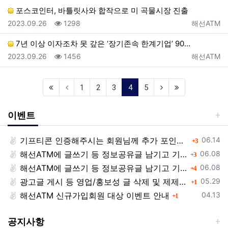
포스코인터, 바틀릿사와 합작으로 미 곡물시장 진출
등록일
조회
등록자
2023.09.26
1298
해선ATM
7년 이상 이자조차 못 갚은 ‘장기존속 한계기업’ 90…
등록일
조회
등록자
2023.09.26
1456
해선ATM
(current)
1
2
3
4
5
이벤트
등록일
기프티콘 인증해주시는 회원님께 추가 포인트 쏩니다!!
댓글
06.14
3
등록일
해선ATM에 글쓰기 등 정보공유글 남기고 기프티콘 받자!
댓글
06.08
3
등록일
해선ATM에 글쓰기 등 정보공유글 남기고 기프티콘 받자!
댓글
06.08
4
등록일
광고글 게시 등 영업/홍보성 글 삭제 및 제제대상입니다.
댓글
05.29
1
등록일
해선ATM 신규가입회원 대상 이벤트 안내
댓글
04.13
1
공지사항