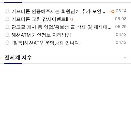
등록일
기프티콘 인증해주시는 회원님께 추가 포인트 쏩니다!!
댓글
06.14
2
등록일
기프티콘 교환 감사이벤트!!
댓글
06.08
2
등록일
광고글 게시 등 영업/홍보성 글 삭제 및 제제대상입니다.
05.29
등록일
해선ATM 개인정보 처리방침
04.13
등록일
[필독]해선ATM 운영방침 입니다.
04.13
전세계 지수