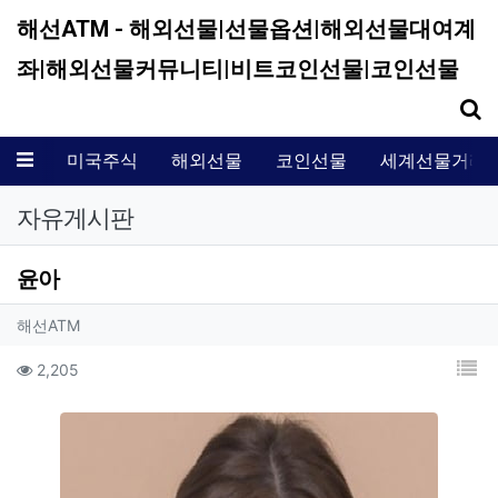
해선ATM - 해외선물|선물옵션|해외선물대여계
좌|해외선물커뮤니티|비트코인선물|코인선물
기
메뉴
미국주식
해외선물
코인선물
세계선물거래
자유게시판
윤아
작성자 정보
작성
해선ATM
컨텐츠 정보
목
조회
2,205
본문