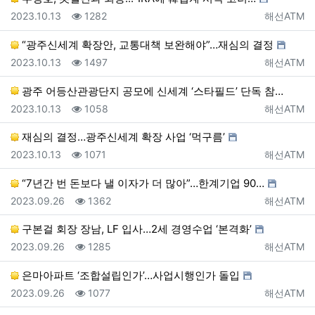
등록일
조회
등록자
2023.10.13
1282
해선ATM
“광주신세계 확장안, 교통대책 보완해야”…재심의 결정
등록일
조회
등록자
2023.10.13
1497
해선ATM
광주 어등산관광단지 공모에 신세계 ‘스타필드’ 단독 참…
등록일
조회
등록자
2023.10.13
1058
해선ATM
재심의 결정…광주신세계 확장 사업 ‘먹구름’
등록일
조회
등록자
2023.10.13
1071
해선ATM
“7년간 번 돈보다 낼 이자가 더 많아”…한계기업 90…
등록일
조회
등록자
2023.09.26
1362
해선ATM
구본걸 회장 장남, LF 입사…2세 경영수업 ‘본격화’
등록일
조회
등록자
2023.09.26
1285
해선ATM
은마아파트 ‘조합설립인가’…사업시행인가 돌입
등록일
조회
등록자
2023.09.26
1077
해선ATM