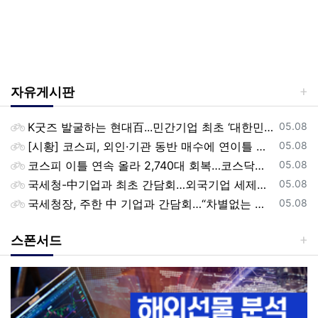
자유게시판
등록일
K굿즈 발굴하는 현대百...민간기업 최초 ‘대한민국 관광공모전’ 후원
05.08
등록일
[시황] 코스피, 외인·기관 동반 매수에 연이틀 상승…2745.05 마감
05.08
등록일
코스피 이틀 연속 올라 2,740대 회복…코스닥은 강보합(종합)
05.08
등록일
국세청-中기업과 최초 간담회…외국기업 세제혜택 등 논의
05.08
등록일
국세청장, 주한 中 기업과 간담회…“차별없는 공정과세 약속”
05.08
스폰서드