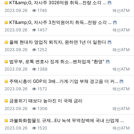
KT&amp;G, 자사주 3026억원 취득…전량 소각 …
등록일
조회
등록자
2023.09.26
1746
해선ATM
KT&amp;G, 자사주 3천억원어치 취득…전량 소각 …
등록일
조회
등록자
2023.09.26
1457
해선ATM
올해 현대차 영업직 퇴직자, 원하면 1년 더 일한다
등록일
조회
등록자
2023.09.26
1252
해선ATM
법무부, 로톡 변호사 징계 취소...벤처업계 "환영"
등록일
조회
등록자
2023.09.26
1388
해선ATM
주택시총이 GDP의 3배…가계·기업 부채 경고음 더 커…
등록일
조회
등록자
2023.09.26
1572
해선ATM
금융위기 때보다 높아진 미 국채 금리
등록일
조회
등록자
2023.09.26
1306
해선ATM
과불화화합물도 규제…EU 녹색 무역장벽에 국내 산업계 …
등록일
조회
등록자
2023.09.26
1520
해선ATM