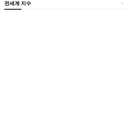
전세계 지수