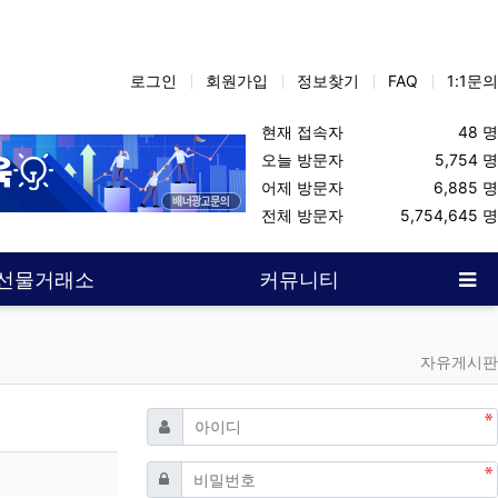
로그인
회원가입
정보찾기
FAQ
1:1문의
현재 접속자
48 명
오늘 방문자
5,754 명
어제 방문자
6,885 명
대여업체
해선사이트
해외선물사이트
해선대여업체
대여계좌
전체 방문자
5,754,645 명
사
선물거래소
커뮤니티
자유게시판
필수
아이디
필수
비밀번호