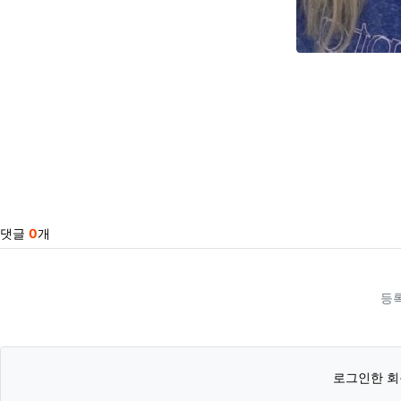
관련자료
댓글
0
개
등
로그인한 회