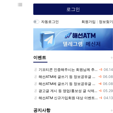
목록
로그인
자동로그인
회원가입
정보찾기
이벤트
댓글
등록
기프티콘 인증해주시는 회원님께 추가 포인트 쏩니다!!
06.14
3
댓글
등록
해선ATM에 글쓰기 등 정보공유글 남기고 기프티콘 받자!
06.08
3
댓글
등록
해선ATM에 글쓰기 등 정보공유글 남기고 기프티콘 받자!
06.08
4
댓글
등록
광고글 게시 등 영업/홍보성 글 삭제 및 제제대상입니다.
05.29
1
댓글
등록
해선ATM 신규가입회원 대상 이벤트 안내
04.13
1
공지사항