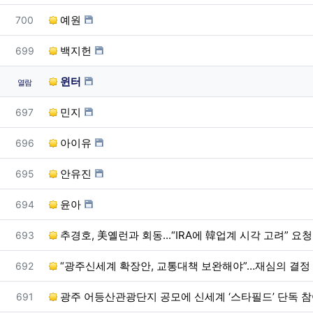
번호
예원
700
번호
백지헌
699
윈터
열람
번호
민지
697
번호
아이유
696
번호
안유진
695
번호
윤아
694
번호
추경호, 美옐런과 회동...“IRA에 韓업계 시각 고려” 요청
693
번호
“광주신세계 확장안, 교통대책 보완해야”…재심의 결정
692
번호
광주 어등산관광단지 공모에 신세계 ‘스타필드’ 단독 
691