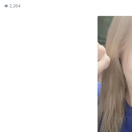
컨텐츠 정보
조회
2,264
본문