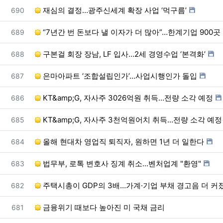
번호
재심의 결정…광주신세계 확장 사업 ‘먹구름’
690
번호
“7년간 번 돈보다 낼 이자가 더 많아”…한계기업 900곳
689
번호
구본걸 회장 장남, LF 입사…2세 경영수업 ‘본격화’
688
번호
은마아파트 ‘조합설립인가’…사업시행인가 돌입
687
번호
KT&amp;G, 자사주 3026억원 취득…전량 소각 예정
686
번호
KT&amp;G, 자사주 3천억원어치 취득…전량 소각 예정
685
번호
올해 현대차 영업직 퇴직자, 원하면 1년 더 일한다
684
번호
법무부, 로톡 변호사 징계 취소...벤처업계 "환영"
683
번호
주택시총이 GDP의 3배…가계·기업 부채 경고음 더 커
682
번호
금융위기 때보다 높아진 미 국채 금리
681