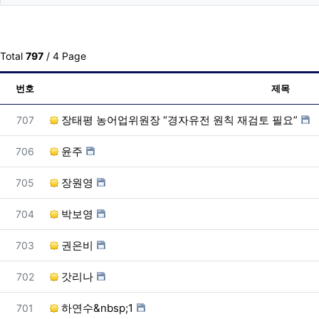
Total
797
/ 4 Page
번호
제목
번호
장태평 농어업위원장 “경자유전 원칙 재검토 필요”
707
번호
윤주
706
번호
장원영
705
번호
박보영
704
번호
권은비
703
번호
갓리나
702
번호
하연수&nbsp;1
701