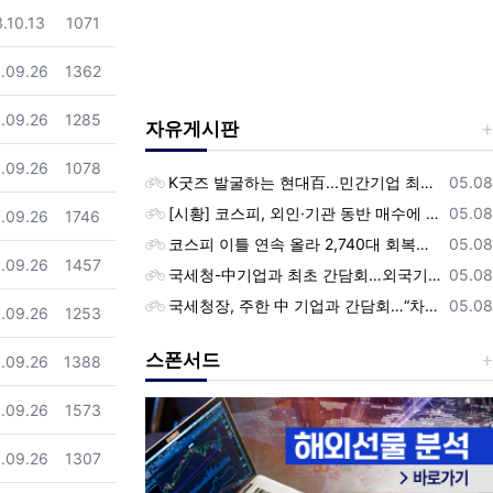
일
조회
.10.13
1071
일
조회
.09.26
1362
일
조회
.09.26
1285
자유게시판
일
조회
.09.26
1078
등록
K굿즈 발굴하는 현대百...민간기업 최초 ‘대한민국 관광공모전’ 후원
05.08
등록
[시황] 코스피, 외인·기관 동반 매수에 연이틀 상승…2745.05 마감
05.08
일
조회
.09.26
1746
등록
코스피 이틀 연속 올라 2,740대 회복…코스닥은 강보합(종합)
05.08
일
조회
.09.26
1457
등록
국세청-中기업과 최초 간담회…외국기업 세제혜택 등 논의
05.08
등록
국세청장, 주한 中 기업과 간담회…“차별없는 공정과세 약속”
05.08
일
조회
.09.26
1253
스폰서드
일
조회
.09.26
1388
일
조회
.09.26
1573
일
조회
.09.26
1307