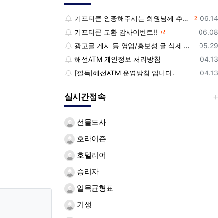
댓글
등록
기프티콘 인증해주시는 회원님께 추가 포인트 쏩니다!!
06.14
2
댓글
등록
기프티콘 교환 감사이벤트!!
06.08
2
등록
광고글 게시 등 영업/홍보성 글 삭제 및 제제대상입니다.
05.29
등록
해선ATM 개인정보 처리방침
04.13
등록
[필독]해선ATM 운영방침 입니다.
04.13
실시간접속
선물도사
호라이즌
호텔리어
승리자
일목균형표
기생