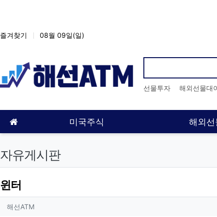
상단 네비
즐겨찾기
08월 09일(일)
인기검색어
선물투자
해외선물대
메인 메뉴
홈으로
미국주식
해외선
자유게시판
윈터
작성자 정보
작성
해선ATM