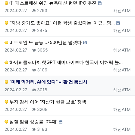
中 패스트패션 쉬인 뉴욕대신 런던 IPO 추진
등록일
조회
등록자
2024.02.27
2793
해선ATM
“지방 중기도 좋아요” 이런 학생 줄섰다는 ‘이곳’…영…
등록일
조회
등록자
2024.02.27
2975
해선ATM
비트코인 또 급등…7500만원 넘겼다
등록일
조회
등록자
2024.02.27
3065
해선ATM
하이퍼클로바X, 챗GPT·제미나이보다 한국어 이해력 높…
등록일
조회
등록자
2024.02.27
3106
해선ATM
“미래 먹거리, AI에 있다” 사활 건 통신사
등록일
조회
등록자
2024.02.27
3018
해선ATM
부자 감세 이어 ‘자산가 현금 보호’ 정책
등록일
조회
등록자
2024.02.27
3268
해선ATM
실질 임금 상승률 ‘0%대’
등록일
조회
등록자
2024.02.27
3183
해선ATM