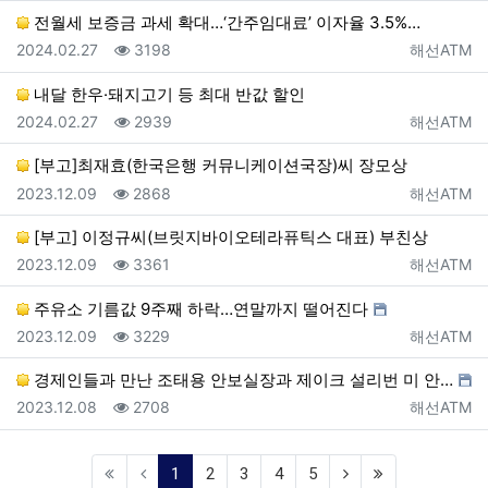
전월세 보증금 과세 확대…‘간주임대료’ 이자율 3.5%…
등록일
조회
등록자
2024.02.27
3198
해선ATM
내달 한우·돼지고기 등 최대 반값 할인
등록일
조회
등록자
2024.02.27
2939
해선ATM
[부고]최재효(한국은행 커뮤니케이션국장)씨 장모상
등록일
조회
등록자
2023.12.09
2868
해선ATM
[부고] 이정규씨(브릿지바이오테라퓨틱스 대표) 부친상
등록일
조회
등록자
2023.12.09
3361
해선ATM
주유소 기름값 9주째 하락…연말까지 떨어진다
등록일
조회
등록자
2023.12.09
3229
해선ATM
경제인들과 만난 조태용 안보실장과 제이크 설리번 미 안…
등록일
조회
등록자
2023.12.08
2708
해선ATM
(current)
1
2
3
4
5