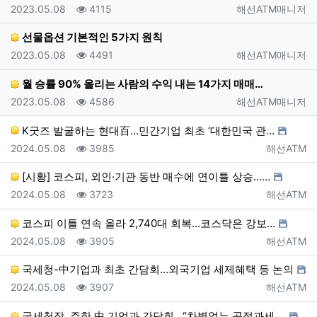
등록일
조회
등록자
2023.05.08
4115
해선ATM매니저
선물옵션 기본적인 5가지 원칙
등록일
조회
등록자
2023.05.08
4491
해선ATM매니저
월 승률 90% 올리는 사람의 수익 내는 14가지 매매…
등록일
조회
등록자
2023.05.08
4586
해선ATM매니저
K굿즈 발굴하는 현대百...민간기업 최초 ‘대한민국 관…
등록일
조회
등록자
2024.05.08
3985
해선ATM
[시황] 코스피, 외인·기관 동반 매수에 연이틀 상승……
등록일
조회
등록자
2024.05.08
3723
해선ATM
코스피 이틀 연속 올라 2,740대 회복…코스닥은 강보…
등록일
조회
등록자
2024.05.08
3905
해선ATM
국세청-中기업과 최초 간담회…외국기업 세제혜택 등 논의
등록일
조회
등록자
2024.05.08
3907
해선ATM
국세청장, 주한 中 기업과 간담회…“차별없는 공정과세 …