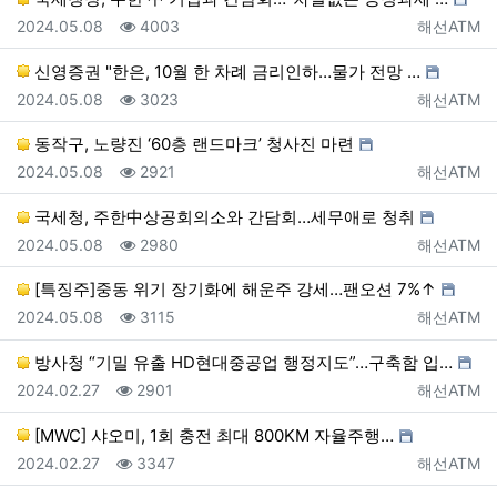
등록일
조회
등록자
2024.05.08
4003
해선ATM
신영증권 "한은, 10월 한 차례 금리인하…물가 전망 …
등록일
조회
등록자
2024.05.08
3023
해선ATM
동작구, 노량진 ‘60층 랜드마크’ 청사진 마련
등록일
조회
등록자
2024.05.08
2921
해선ATM
국세청, 주한中상공회의소와 간담회…세무애로 청취
등록일
조회
등록자
2024.05.08
2980
해선ATM
[특징주]중동 위기 장기화에 해운주 강세…팬오션 7%↑
등록일
조회
등록자
2024.05.08
3115
해선ATM
방사청 “기밀 유출 HD현대중공업 행정지도”…구축함 입…
등록일
조회
등록자
2024.02.27
2901
해선ATM
[MWC] 샤오미, 1회 충전 최대 800KM 자율주행…
등록일
조회
등록자
2024.02.27
3347
해선ATM