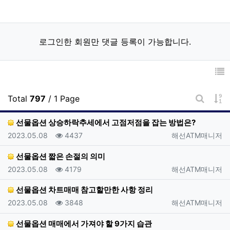
로그인한 회원만 댓글 등록이 가능합니다.
게
Total
797
/ 1 Page
게시판 
선물옵션 상승하락추세에서 고점저점을 잡는 방법은?
등록일
조회
등록자
2023.05.08
4437
해선ATM매니저
선물옵션 짧은 손절의 의미
등록일
조회
등록자
2023.05.08
4179
해선ATM매니저
선물옵션 차트매매 참고할만한 사항 정리
등록일
조회
등록자
2023.05.08
3848
해선ATM매니저
선물옵션 매매에서 가져야 할 9가지 습관