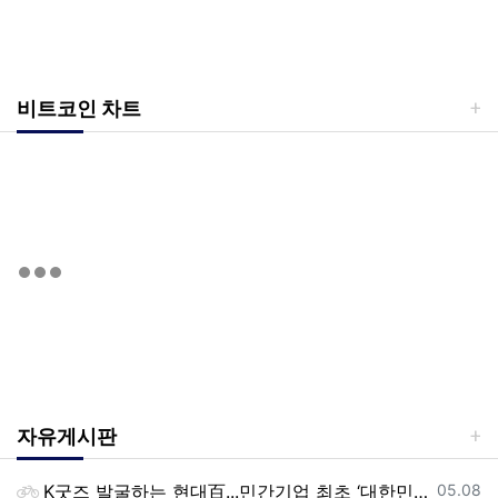
비트코인 차트
자유게시판
등록일
K굿즈 발굴하는 현대百...민간기업 최초 ‘대한민국 관광공모전’ 후원
05.08