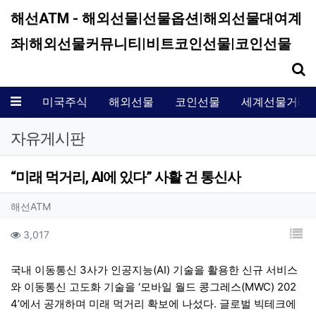
해선ATM - 해외선물|선물옵션|해외선물대여계
좌|해외선물커뮤니티|비트코인선물|코인선물
기
메뉴
미국주식
해외선물
코인선물
세계선물거래
자유게시판
“미래 먹거리, AI에 있다” 사활 건 통신사
작성자 정보
작성
해선ATM
컨텐츠 정보
목
조회
3,017
본문
국내 이동통신 3사가 인공지능(AI) 기술을 활용한 신규 서비스
와 이동통신 고도화 기술을 ‘모바일 월드 콩그레스(MWC) 202
4’에서 공개하며 미래 먹거리 확보에 나섰다. 글로벌 빅테크에