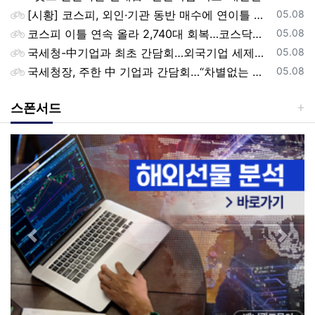
등록일
[시황] 코스피, 외인·기관 동반 매수에 연이틀 상승…2745.05 마감
05.08
등록일
코스피 이틀 연속 올라 2,740대 회복…코스닥은 강보합(종합)
05.08
등록일
국세청-中기업과 최초 간담회…외국기업 세제혜택 등 논의
05.08
등록일
국세청장, 주한 中 기업과 간담회…“차별없는 공정과세 약속”
05.08
스폰서드
Previous
Next