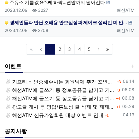
주유소 기름값 9주째 하락…연말까지 떨어진다
등록일
조회
등록자
2023.12.09
3227
해선ATM
경제인들과 만난 조태용 안보실장과 제이크 설리번 미 안…
등록일
조회
등록자
2023.12.08
2708
해선ATM
(current)
1
2
3
4
5
이벤트
등록일
기프티콘 인증해주시는 회원님께 추가 포인트 쏩니다!!
댓글
06.14
3
등록일
해선ATM에 글쓰기 등 정보공유글 남기고 기프티콘 받자!
댓글
06.08
3
등록일
해선ATM에 글쓰기 등 정보공유글 남기고 기프티콘 받자!
댓글
06.08
4
등록일
광고글 게시 등 영업/홍보성 글 삭제 및 제제대상입니다.
댓글
05.29
1
등록일
해선ATM 신규가입회원 대상 이벤트 안내
댓글
04.13
1
공지사항