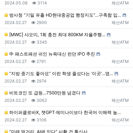
등록일
조회
등록자
2024.05.08
3114
해선ATM
방사청 “기밀 유출 HD현대중공업 행정지도”…구축함 입…
등록일
조회
등록자
2024.02.27
2900
해선ATM
[MWC] 샤오미, 1회 충전 최대 800KM 자율주행…
등록일
조회
등록자
2024.02.27
3345
해선ATM
中 패스트패션 쉬인 뉴욕대신 런던 IPO 추진
등록일
조회
등록자
2024.02.27
2791
해선ATM
“지방 중기도 좋아요” 이런 학생 줄섰다는 ‘이곳’…영…
등록일
조회
등록자
2024.02.27
2974
해선ATM
비트코인 또 급등…7500만원 넘겼다
등록일
조회
등록자
2024.02.27
3062
해선ATM
하이퍼클로바X, 챗GPT·제미나이보다 한국어 이해력 높…
등록일
조회
등록자
2024.02.27
3106
해선ATM
“미래 먹거리, AI에 있다” 사활 건 통신사