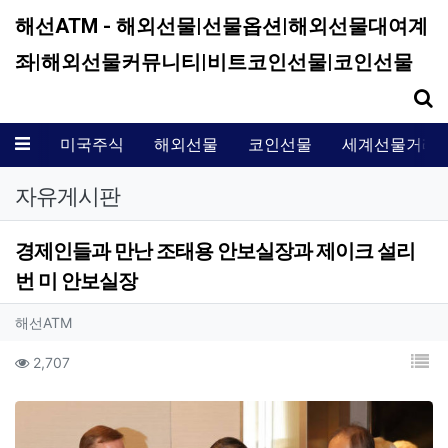
해선ATM - 해외선물|선물옵션|해외선물대여계
좌|해외선물커뮤니티|비트코인선물|코인선물
기
메뉴
미국주식
해외선물
코인선물
세계선물거래
자유게시판
경제인들과 만난 조태용 안보실장과 제이크 설리
번 미 안보실장
작성자 정보
작성
해선ATM
컨텐츠 정보
목
조회
2,707
본문