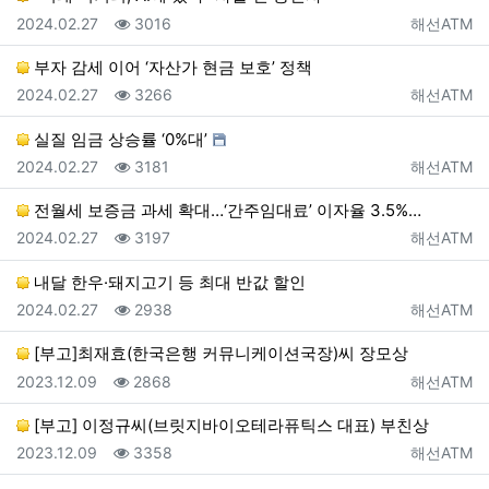
등록일
조회
등록자
2024.02.27
3016
해선ATM
부자 감세 이어 ‘자산가 현금 보호’ 정책
등록일
조회
등록자
2024.02.27
3266
해선ATM
실질 임금 상승률 ‘0%대’
등록일
조회
등록자
2024.02.27
3181
해선ATM
전월세 보증금 과세 확대…‘간주임대료’ 이자율 3.5%…
등록일
조회
등록자
2024.02.27
3197
해선ATM
내달 한우·돼지고기 등 최대 반값 할인
등록일
조회
등록자
2024.02.27
2938
해선ATM
[부고]최재효(한국은행 커뮤니케이션국장)씨 장모상
등록일
조회
등록자
2023.12.09
2868
해선ATM
[부고] 이정규씨(브릿지바이오테라퓨틱스 대표) 부친상
등록일
조회
등록자
2023.12.09
3358
해선ATM