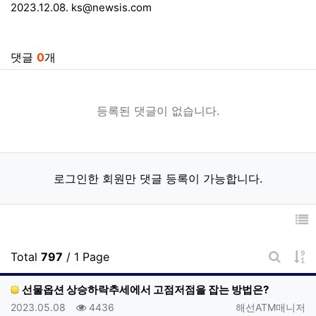
2023.12.08.
ks@newsis.com
관련자료
댓글
0
개
등록된 댓글이 없습니다.
로그인한 회원만 댓글 등록이 가능합니다.
게
Total
797
/ 1 Page
게시판 
선물옵션 상승하락추세에서 고점저점을 잡는 방법은?
등록일
조회
등록자
2023.05.08
4436
해선ATM매니저