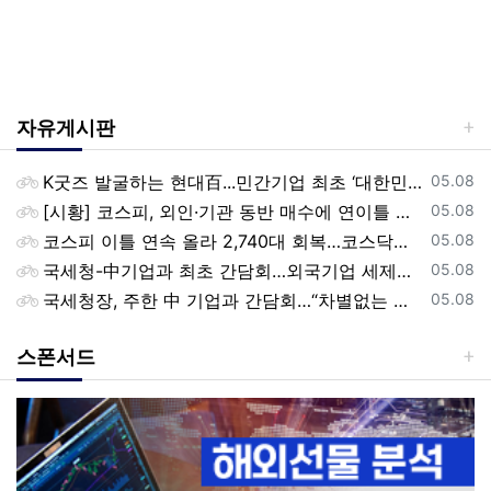
자유게시판
등록일
K굿즈 발굴하는 현대百...민간기업 최초 ‘대한민국 관광공모전’ 후원
05.08
등록일
[시황] 코스피, 외인·기관 동반 매수에 연이틀 상승…2745.05 마감
05.08
등록일
코스피 이틀 연속 올라 2,740대 회복…코스닥은 강보합(종합)
05.08
등록일
국세청-中기업과 최초 간담회…외국기업 세제혜택 등 논의
05.08
등록일
국세청장, 주한 中 기업과 간담회…“차별없는 공정과세 약속”
05.08
스폰서드