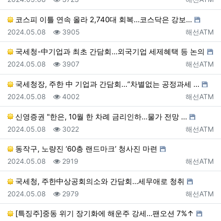
코스피 이틀 연속 올라 2,740대 회복…코스닥은 강보…
등록일
조회
등록자
2024.05.08
3905
해선ATM
국세청-中기업과 최초 간담회…외국기업 세제혜택 등 논의
등록일
조회
등록자
2024.05.08
3907
해선ATM
국세청장, 주한 中 기업과 간담회…“차별없는 공정과세 …
등록일
조회
등록자
2024.05.08
4002
해선ATM
신영증권 "한은, 10월 한 차례 금리인하…물가 전망 …
등록일
조회
등록자
2024.05.08
3022
해선ATM
동작구, 노량진 ‘60층 랜드마크’ 청사진 마련
등록일
조회
등록자
2024.05.08
2919
해선ATM
국세청, 주한中상공회의소와 간담회…세무애로 청취
등록일
조회
등록자
2024.05.08
2979
해선ATM
[특징주]중동 위기 장기화에 해운주 강세…팬오션 7%↑