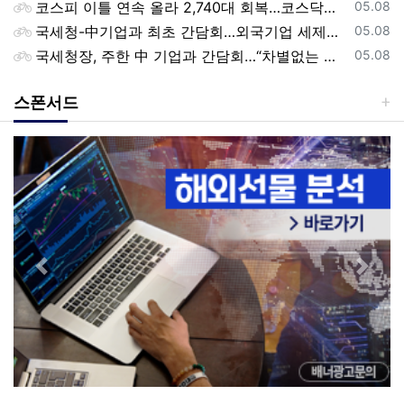
등록일
코스피 이틀 연속 올라 2,740대 회복…코스닥은 강보합(종합)
05.08
등록일
국세청-中기업과 최초 간담회…외국기업 세제혜택 등 논의
05.08
등록일
국세청장, 주한 中 기업과 간담회…“차별없는 공정과세 약속”
05.08
스폰서드
Previous
Next