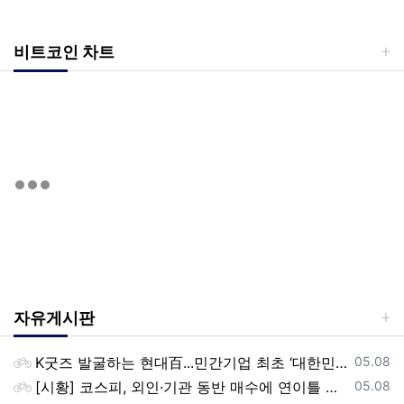
비트코인 차트
자유게시판
등록일
K굿즈 발굴하는 현대百...민간기업 최초 ‘대한민국 관광공모전’ 후원
05.08
등록일
[시황] 코스피, 외인·기관 동반 매수에 연이틀 상승…2745.05 마감
05.08