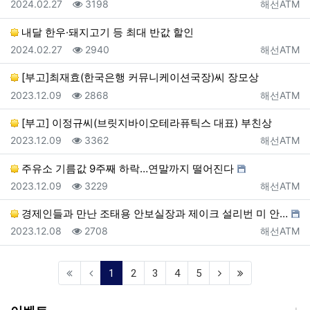
등록일
조회
등록자
2024.02.27
3198
해선ATM
내달 한우·돼지고기 등 최대 반값 할인
등록일
조회
등록자
2024.02.27
2940
해선ATM
[부고]최재효(한국은행 커뮤니케이션국장)씨 장모상
등록일
조회
등록자
2023.12.09
2868
해선ATM
[부고] 이정규씨(브릿지바이오테라퓨틱스 대표) 부친상
등록일
조회
등록자
2023.12.09
3362
해선ATM
주유소 기름값 9주째 하락…연말까지 떨어진다
등록일
조회
등록자
2023.12.09
3229
해선ATM
경제인들과 만난 조태용 안보실장과 제이크 설리번 미 안…
등록일
조회
등록자
2023.12.08
2708
해선ATM
(current)
1
2
3
4
5