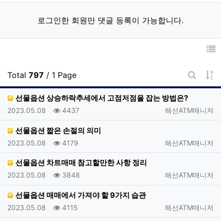
로그인한 회원만 댓글 등록이 가능합니다.
게
Total
797
/ 1 Page
게시판 
선물옵션 상승하락추세에서 고점저점을 잡는 방법은?
등록일
조회
등록자
2023.05.08
4437
해선ATM매니저
선물옵션 짧은 손절의 의미
등록일
조회
등록자
2023.05.08
4179
해선ATM매니저
선물옵션 차트매매 참고할만한 사항 정리
등록일
조회
등록자
2023.05.08
3848
해선ATM매니저
선물옵션 매매에서 가져야 할 9가지 습관
등록일
조회
등록자
2023.05.08
4115
해선ATM매니저