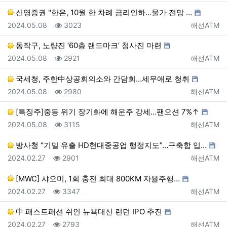
신영증권 "한은, 10월 한 차례 금리인하…물가 전망 …
등록일
조회
등록자
2024.05.08
3023
해선ATM
동작구, 노량진 ‘60층 랜드마크’ 청사진 마련
등록일
조회
등록자
2024.05.08
2921
해선ATM
국세청, 주한中상공회의소와 간담회…세무애로 청취
등록일
조회
등록자
2024.05.08
2980
해선ATM
[특징주]중동 위기 장기화에 해운주 강세…팬오션 7%↑
등록일
조회
등록자
2024.05.08
3115
해선ATM
방사청 “기밀 유출 HD현대중공업 행정지도”…구축함 입…
등록일
조회
등록자
2024.02.27
2901
해선ATM
[MWC] 샤오미, 1회 충전 최대 800KM 자율주행…
등록일
조회
등록자
2024.02.27
3347
해선ATM
中 패스트패션 쉬인 뉴욕대신 런던 IPO 추진
등록일
조회
등록자
2024.02.27
2793
해선ATM