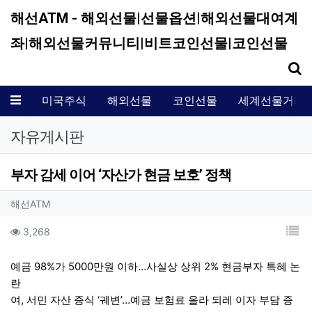
해선ATM - 해외선물|선물옵션|해외선물대여계
좌|해외선물커뮤니티|비트코인선물|코인선물
기
메뉴
미국주식
해외선물
코인선물
세계선물거래
자유게시판
부자 감세 이어 ‘자산가 현금 보호’ 정책
작성자 정보
작성
해선ATM
컨텐츠 정보
목
조회
3,268
본문
예금 98%가 5000만원 이하…사실상 상위 2% 현금부자 특혜 논
란
여, 서민 자산 증식 ‘궤변’…예금 보험료 올라 되레 이자 부담 증