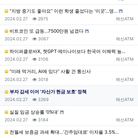
“지방 중기도 좋아요” 이런 학생 줄섰다는 ‘이곳’…영…
등록일
조회
등록자
2024.02.27
2975
해선ATM
비트코인 또 급등…7500만원 넘겼다
등록일
조회
등록자
2024.02.27
3067
해선ATM
하이퍼클로바X, 챗GPT·제미나이보다 한국어 이해력 높…
등록일
조회
등록자
2024.02.27
3106
해선ATM
“미래 먹거리, AI에 있다” 사활 건 통신사
등록일
조회
등록자
2024.02.27
3018
해선ATM
부자 감세 이어 ‘자산가 현금 보호’ 정책
등록일
조회
등록자
2024.02.27
3269
해선ATM
실질 임금 상승률 ‘0%대’
등록일
조회
등록자
2024.02.27
3184
해선ATM
전월세 보증금 과세 확대…‘간주임대료’ 이자율 3.5%…