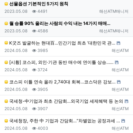
선물옵션 기본적인 5가지 원칙
등록일
조회
등록자
2023.05.08
4491
해선ATM매니저
월 승률 90% 올리는 사람의 수익 내는 14가지 매매…
등록일
조회
등록자
2023.05.08
4586
해선ATM매니저
K굿즈 발굴하는 현대百...민간기업 최초 ‘대한민국 관…
등록일
조회
등록자
2024.05.08
3985
해선ATM
[시황] 코스피, 외인·기관 동반 매수에 연이틀 상승……
등록일
조회
등록자
2024.05.08
3724
해선ATM
코스피 이틀 연속 올라 2,740대 회복…코스닥은 강보…
등록일
조회
등록자
2024.05.08
3905
해선ATM
국세청-中기업과 최초 간담회…외국기업 세제혜택 등 논의
등록일
조회
등록자
2024.05.08
3907
해선ATM
국세청장, 주한 中 기업과 간담회…“차별없는 공정과세 …
등록일
조회
등록자
2024.05.08
4003
해선ATM