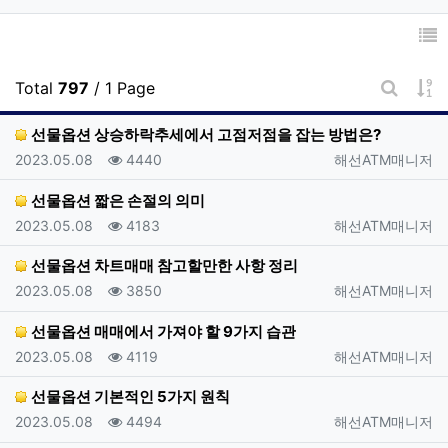
게
Total
797
/ 1 Page
게시판 
선물옵션 상승하락추세에서 고점저점을 잡는 방법은?
등록일
조회
등록자
2023.05.08
4440
해선ATM매니저
선물옵션 짧은 손절의 의미
등록일
조회
등록자
2023.05.08
4183
해선ATM매니저
선물옵션 차트매매 참고할만한 사항 정리
등록일
조회
등록자
2023.05.08
3850
해선ATM매니저
선물옵션 매매에서 가져야 할 9가지 습관
등록일
조회
등록자
2023.05.08
4119
해선ATM매니저
선물옵션 기본적인 5가지 원칙
등록일
조회
등록자
2023.05.08
4494
해선ATM매니저