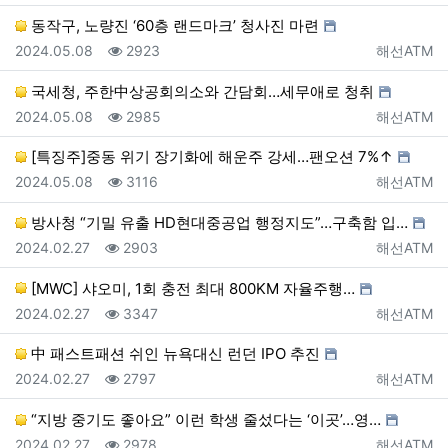
동작구, 노량진 ‘60층 랜드마크’ 청사진 마련
등록일
조회
등록자
2024.05.08
2923
해선ATM
국세청, 주한中상공회의소와 간담회…세무애로 청취
등록일
조회
등록자
2024.05.08
2985
해선ATM
[특징주]중동 위기 장기화에 해운주 강세…팬오션 7%↑
등록일
조회
등록자
2024.05.08
3116
해선ATM
방사청 “기밀 유출 HD현대중공업 행정지도”…구축함 입…
등록일
조회
등록자
2024.02.27
2903
해선ATM
[MWC] 샤오미, 1회 충전 최대 800KM 자율주행…
등록일
조회
등록자
2024.02.27
3347
해선ATM
中 패스트패션 쉬인 뉴욕대신 런던 IPO 추진
등록일
조회
등록자
2024.02.27
2797
해선ATM
“지방 중기도 좋아요” 이런 학생 줄섰다는 ‘이곳’…영…
등록일
조회
등록자
2024.02.27
2978
해선ATM