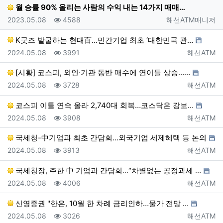
월 승률 90% 올리는 사람의 수익 내는 14가지 매매…
등록일
조회
등록자
2023.05.08
4588
해선ATM매니저
K굿즈 발굴하는 현대百...민간기업 최초 ‘대한민국 관…
등록일
조회
등록자
2024.05.08
3991
해선ATM
[시황] 코스피, 외인·기관 동반 매수에 연이틀 상승……
등록일
조회
등록자
2024.05.08
3728
해선ATM
코스피 이틀 연속 올라 2,740대 회복…코스닥은 강보…
등록일
조회
등록자
2024.05.08
3908
해선ATM
국세청-中기업과 최초 간담회…외국기업 세제혜택 등 논의
등록일
조회
등록자
2024.05.08
3913
해선ATM
국세청장, 주한 中 기업과 간담회…“차별없는 공정과세 …
등록일
조회
등록자
2024.05.08
4006
해선ATM
신영증권 "한은, 10월 한 차례 금리인하…물가 전망 …
등록일
조회
등록자
2024.05.08
3026
해선ATM