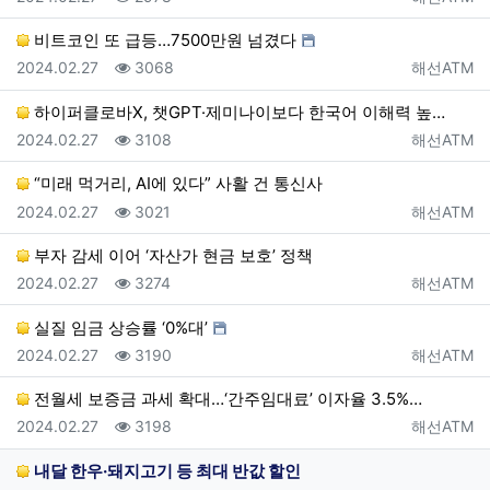
비트코인 또 급등…7500만원 넘겼다
등록일
조회
등록자
2024.02.27
3068
해선ATM
하이퍼클로바X, 챗GPT·제미나이보다 한국어 이해력 높…
등록일
조회
등록자
2024.02.27
3108
해선ATM
“미래 먹거리, AI에 있다” 사활 건 통신사
등록일
조회
등록자
2024.02.27
3021
해선ATM
부자 감세 이어 ‘자산가 현금 보호’ 정책
등록일
조회
등록자
2024.02.27
3274
해선ATM
실질 임금 상승률 ‘0%대’
등록일
조회
등록자
2024.02.27
3190
해선ATM
전월세 보증금 과세 확대…‘간주임대료’ 이자율 3.5%…
등록일
조회
등록자
2024.02.27
3198
해선ATM
내달 한우·돼지고기 등 최대 반값 할인