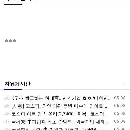
자유게시판
등록일
K굿즈 발굴하는 현대百...민간기업 최초 ‘대한민국 관광공모전’ 후원
05.08
등록일
[시황] 코스피, 외인·기관 동반 매수에 연이틀 상승…2745.05 마감
05.08
등록일
코스피 이틀 연속 올라 2,740대 회복…코스닥은 강보합(종합)
05.08
등록일
국세청-中기업과 최초 간담회…외국기업 세제혜택 등 논의
05.08
등록일
국세청장, 주한 中 기업과 간담회…“차별없는 공정과세 약속”
05.08