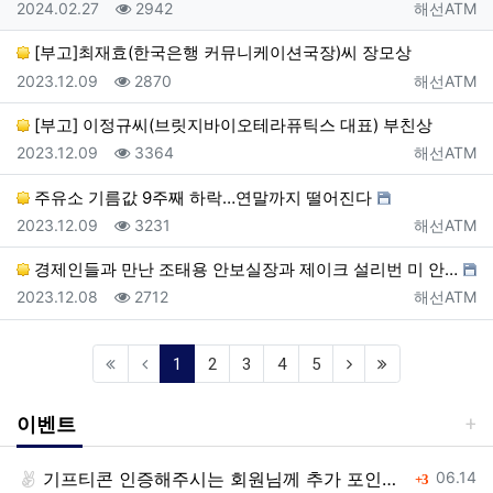
등록일
조회
등록자
2024.02.27
2942
해선ATM
[부고]최재효(한국은행 커뮤니케이션국장)씨 장모상
등록일
조회
등록자
2023.12.09
2870
해선ATM
[부고] 이정규씨(브릿지바이오테라퓨틱스 대표) 부친상
등록일
조회
등록자
2023.12.09
3364
해선ATM
주유소 기름값 9주째 하락…연말까지 떨어진다
등록일
조회
등록자
2023.12.09
3231
해선ATM
경제인들과 만난 조태용 안보실장과 제이크 설리번 미 안…
등록일
조회
등록자
2023.12.08
2712
해선ATM
(current)
1
2
3
4
5
이벤트
등록일
기프티콘 인증해주시는 회원님께 추가 포인트 쏩니다!!
댓글
06.14
3