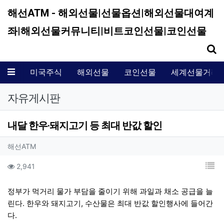
해선ATM - 해외선물|선물옵션|해외선물대여계
좌|해외선물커뮤니티|비트코인선물|코인선물
기
메뉴
미국주식
해외선물
코인선물
세계선물거래
자유게시판
내달 한우·돼지고기 등 최대 반값 할인
작성자 정보
작성
해선ATM
컨텐츠 정보
목
조회
2,941
본문
정부가 먹거리 물가 부담을 줄이기 위해 과일과 채소 공급을 늘
린다. 한우와 돼지고기, 수산물은 최대 반값 할인행사에 들어간
다.