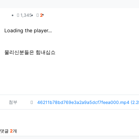
컨텐츠 정보
조회
댓글
1,345
2
본문
Loading the player...
물리신분들은 힘내십쇼
관련자료
파일
첨부
46211b78bd769e3a2a9a5dcf7feea000.mp4
(2.
댓글
2
개