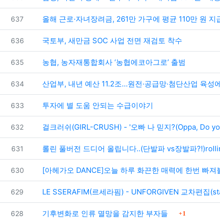
번호
올해 근로·자녀장려금, 261만 가구에 평균 110만 원 지
637
번호
국토부, 새만금 SOC 사업 전면 재검토 착수
636
번호
농협, 농자재통합회사 ‘농협에코아그로’ 출범
635
번호
산업부, 내년 예산 11.2조…원전·공급망·첨단산업 육성
634
번호
투자에 별 도움 안되는 수급이야기
633
번호
걸크러쉬(GIRL-CRUSH) - '오빠 나 믿지?(Oppa, Do you 
632
번호
롤린 풀버전 드디어 올립니다..(단발파 vs장발파?!)rolli
631
번호
[아헤가오 DANCE]오늘 하루 화끈한 매력에 한번 빠져
630
번호
LE SSERAFIM(르세라핌) - UNFORGIVEN 교차편집(sta
629
댓글
번호
기후변화로 인류 멸망을 감지한 부자들
628
1