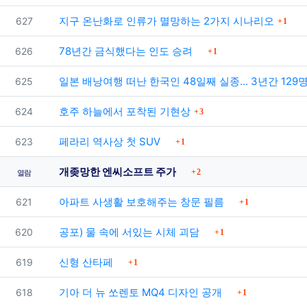
댓글
번호
지구 온난화로 인류가 멸망하는 2가지 시나리오
627
1
댓글
번호
78년간 금식했다는 인도 승려
626
1
번호
일본 배낭여행 떠난 한국인 48일째 실종... 3년간 129
625
댓글
번호
호주 하늘에서 포착된 기현상
624
3
댓글
번호
페라리 역사상 첫 SUV
623
1
댓글
개좆망한 엔씨소프트 주가
2
열람
댓글
번호
아파트 사생활 보호해주는 창문 필름
621
1
댓글
번호
공포) 물 속에 서있는 시체 괴담
620
1
댓글
번호
신형 산타페
619
1
댓글
번호
기아 더 뉴 쏘렌토 MQ4 디자인 공개
618
1