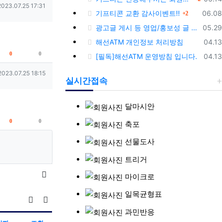
작성일
2023.07.25 17:31
댓글
등록
기프티콘 교환 감사이벤트!!
06.08
2
등록
광고글 게시 등 영업/홍보성 글 삭제 및 제제대상입니다.
05.29
등록
해선ATM 개인정보 처리방침
04.13
추천
비추천
0
0
등록
[필독]해선ATM 운영방침 입니다.
04.13
작성일
2023.07.25 18:15
실시간접속
달마시안
추천
비추천
0
0
축포
선물도사
트리거
목록
마이크로
일목균형표
게시물 정렬
게시판 검색
과민반응