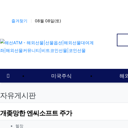
상단 네비
즐겨찾기
08월 08일(토)
인
메인 메뉴
홈으로
미국주식
해
자유게시판
개좆망한 엔씨소프트 주가
작성자 정보
작성
헬창