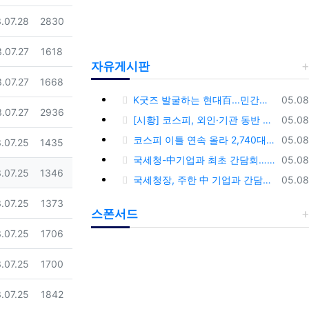
일
조회
.07.28
2830
일
조회
.07.27
1618
자유게시판
일
조회
.07.27
1668
등록
K굿즈 발굴하는 현대百...민간기업 최초 ‘대한민국 관광공모전’ 후원
05.08
일
조회
.07.27
2936
등록
[시황] 코스피, 외인·기관 동반 매수에 연이틀 상승…2745.05 마감
05.08
등록
코스피 이틀 연속 올라 2,740대 회복…코스닥은 강보합(종합)
05.08
일
조회
.07.25
1435
등록
국세청-中기업과 최초 간담회…외국기업 세제혜택 등 논의
05.08
일
조회
.07.25
1346
등록
국세청장, 주한 中 기업과 간담회…“차별없는 공정과세 약속”
05.08
일
조회
.07.25
1373
스폰서드
일
조회
.07.25
1706
일
조회
.07.25
1700
일
조회
.07.25
1842