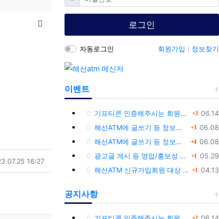
목록
로그인
자동로그인
회원가입
정보찾기
이벤트
댓글
등록
기프티콘 인증해주시는 회원님께 추가 포인트 쏩니다!!
06.14
3
댓글
등록
해선ATM에 글쓰기 등 정보공유글 남기고 기프티콘 받자!
06.08
3
댓글
등록
해선ATM에 글쓰기 등 정보공유글 남기고 기프티콘 받자!
06.08
4
댓글
등록
광고글 게시 등 영업/홍보성 글 삭제 및 제제대상입니다.
05.29
1
록일
3.07.25 16:27
댓글
등록
해선ATM 신규가입회원 대상 이벤트 안내
04.13
1
공지사항
댓글
등록
기프티콘 인증해주시는 회원님께 추가 포인트 쏩니다!!
06.14
2