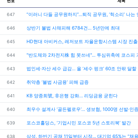
번호
제목
번호
“이러니 다들 공무원하지”...퇴직 공무원, ‘헉소리’ 나는
647
번호
상반기 불법 사채피해 6784건… 5년만에 최대
646
번호
HD현대 아비커스, 레저보트 자율운항시스템 시장 진출
645
번호
"반도체와 2차전지株 힘 못쓰네"... 투심위축에 코스피
644
번호
법인세·자산 세수 급감… 올 ‘세수 펑크’ 60조 안팎 달할
643
번호
취약층 ‘불법 사금융’ 피해 급증
642
번호
KB 양종희號, 非은행 강화… 리딩금융 굳힌다
641
번호
최우수 설계사 ‘골든펠로우’… 생보협, 1000명 선발·인
640
번호
포스코홀딩스, ‘기업시민 포스코 5년 스토리북’ 발간
639
번호
삼성, 하반기 공채 11일부터 시작… 대기업 65%는 “채
638