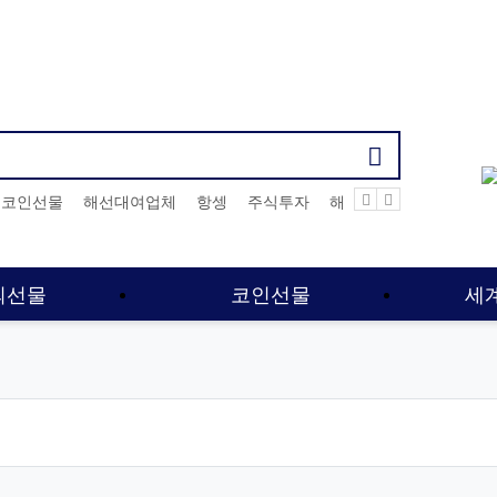
기검색어
코인선물
해선대여업체
항셍
주식투자
해외선물먹튀업체
해
외선물
코인선물
세