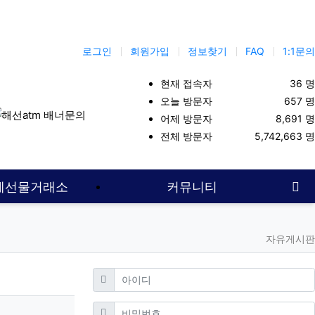
로그인
회원가입
정보찾기
FAQ
1:1문의
현재 접속자
36 명
오늘 방문자
657 명
어제 방문자
8,691 명
외선물보증업체
나스닥
대여계좌
해외선물대여계좌
해외선물대
전체 방문자
5,742,663 명
사
계선물거래소
커뮤니티
자유게시판
필수
아이디
필수
비밀번호