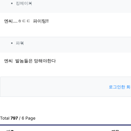
킹메이커님의 댓글
킹메이커
엔씨....ㅎㄷㄷ 파이팅!!
파워님의 댓글
파워
엔씨 발놈들은 망해야한다
로그인한 회
Total
797
/ 6 Page