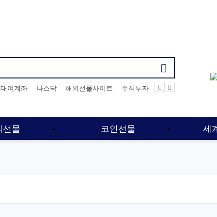
기검색어
대여계좌
나스닥
해외선물사이트
주식투자
대여업체
해선사
외선물
코인선물
세