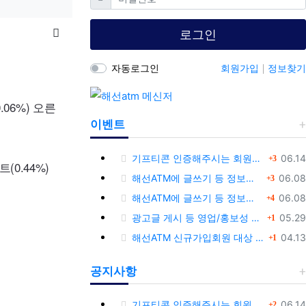
목록
로그인
자동로그인
회원가입
정보찾기
06%) 오른
이벤트
댓글
등록
기프티콘 인증해주시는 회원님께 추가 포인트 쏩니다!!
06.14
3
(0.44%)
댓글
등록
해선ATM에 글쓰기 등 정보공유글 남기고 기프티콘 받자!
06.08
3
댓글
등록
해선ATM에 글쓰기 등 정보공유글 남기고 기프티콘 받자!
06.08
4
댓글
등록
광고글 게시 등 영업/홍보성 글 삭제 및 제제대상입니다.
05.29
1
댓글
등록
해선ATM 신규가입회원 대상 이벤트 안내
04.13
1
공지사항
댓글
등록
기프티콘 인증해주시는 회원님께 추가 포인트 쏩니다!!
06.14
2