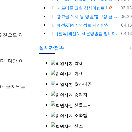
댓글
등록
기프티콘 교환 감사이벤트!!
06.08
2
등록
광고글 게시 등 영업/홍보성 글 삭제 및 제제대상입니다.
05.29
등록
해선ATM 개인정보 처리방침
04.13
을 것으로 예
등록
[필독]해선ATM 운영방침 입니다.
04.13
실시간접속
다. 다만 이
짭새
기생
호라이즌
언이 금지되는
승리자
선물도사
소확행
산소