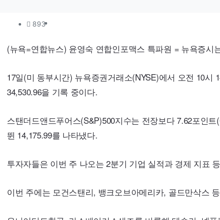
컨텐츠 정보
조회
893
본문
(뉴욕=연합뉴스) 윤영숙 연합인포맥스 특파원 = 뉴욕증시는
17일(미 동부시간) 뉴욕증권거래소(
NYSE
)에서 오전 10시
34,530.96을 기록 중이다.
스탠더드앤드푸어스(
S&P
)500지수는 전장보다 7.62포인트(0
뛴 14,175.99를 나타냈다.
투자자들은 이번 주 나오는 2분기 기업 실적과 경제 지표 
이번 주에는 모건스탠리, 뱅크오브아메리카, 골드만삭스 등