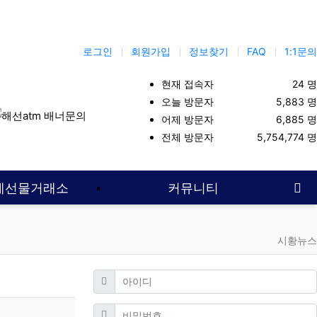
로그인
회원가입
정보찾기
FAQ
1:1문의
현재 접속자
24 명
오늘 방문자
5,883 명
어제 방문자
6,885 명
이트
해선대여업체
해선대여계좌
코인선물
해외선물커뮤니티
전체 방문자
5,754,774 명
사
계선물거래소
커뮤니티
시황뉴스
필수
아이디
필수
비밀번호