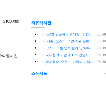
인
STOXX60
자유게시판
등록
K굿즈 발굴하는 현대百...민간기업 최초 ‘대한민국 관광공모전’ 후원
05.08
등록
[시황] 코스피, 외인·기관 동반 매수에 연이틀 상승…2745.05 마감
05.08
등록
코스피 이틀 연속 올라 2,740대 회복…코스닥은 강보합(종합)
05.08
79% 떨어진
등록
국세청-中기업과 최초 간담회…외국기업 세제혜택 등 논의
05.08
등록
국세청장, 주한 中 기업과 간담회…“차별없는 공정과세 약속”
05.08
스폰서드