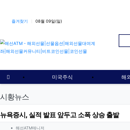
상단 네비
즐겨찾기
08월 09일(일)
인
메인 메뉴
홈으로
미국주식
해
시황뉴스
뉴욕증시, 실적 발표 앞두고 소폭 상승 출발
작성자 정보
작성
해선ATM매니저