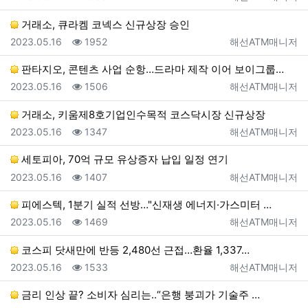
거래소, 큐라켐 코넥스 신규상장 승인
등록일
조회
등록자
2023.05.16
1952
해선ATM매니저
판타지오, 콘텐츠 사업 순항…드라마 제작 이어 보이그룹…
등록일
조회
등록자
2023.05.16
1506
해선ATM매니저
거래소, 키움제8호기업인수목적 코스닥시장 신규상장
등록일
조회
등록자
2023.05.16
1347
해선ATM매니저
세토피아, 70억 규모 유상증자 납입 일정 연기
등록일
조회
등록자
2023.05.16
1407
해선ATM매니저
피에스텍, 1분기 실적 선방…"신재생 에너지·가스미터 …
등록일
조회
등록자
2023.05.16
1469
해선ATM매니저
코스피 닷새만에 반등 2,480선 근접…환율 1,337…
등록일
조회
등록자
2023.05.16
1533
해선ATM매니저
금리 인상 끝? 소비자 심리는..“은행 붕괴가 기술주 …