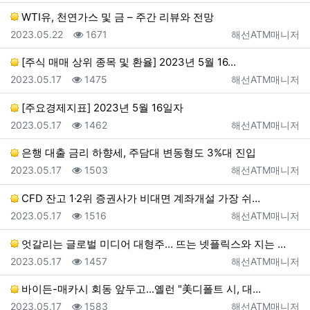
WTI유, 천연가스 및 금 – 주간 리뷰와 전망
등록일
조회
등록자
2023.05.22
1671
해선ATM매니저
[주식 매매 상위 종목 및 환율] 2023년 5월 16…
등록일
조회
등록자
2023.05.17
1475
해선ATM매니저
[주요경제지표] 2023년 5월 16일자
등록일
조회
등록자
2023.05.17
1462
해선ATM매니저
은행 대출 금리 하향세, 주담대 변동형도 3%대 진입
등록일
조회
등록자
2023.05.17
1503
해선ATM매니저
CFD 잔고 1·2위 증권사가 비대면 계좌개설 가장 쉬…
등록일
조회
등록자
2023.05.17
1516
해선ATM매니저
엇갈리는 글로벌 미디어 대형주… 뜨는 넷플릭스와 지는 …
등록일
조회
등록자
2023.05.17
1457
해선ATM매니저
바이든-매카시 회동 앞두고...옐런 "美디폴트 시, 대…
등록일
조회
등록자
2023.05.17
1583
해선ATM매니저