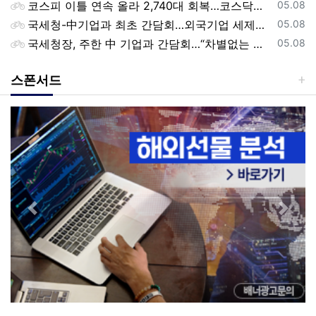
등록일
코스피 이틀 연속 올라 2,740대 회복…코스닥은 강보합(종합)
05.08
등록일
국세청-中기업과 최초 간담회…외국기업 세제혜택 등 논의
05.08
등록일
국세청장, 주한 中 기업과 간담회…“차별없는 공정과세 약속”
05.08
스폰서드
Previous
Next