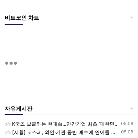
비트코인 차트
자유게시판
등록일
K굿즈 발굴하는 현대百...민간기업 최초 ‘대한민국 관광공모전’ 후원
05.08
등록일
[시황] 코스피, 외인·기관 동반 매수에 연이틀 상승…2745.05 마감
05.08