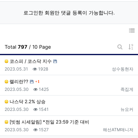
로그인한 회원만 댓글 등록이 가능합니다.
게
Total
797
/ 10 Page
게시판 
코스피 / 코스닥 지수
등록일
조회
등록자
2023.05.31
1928
성수동현자
댓글
랠리란??
1
등록일
조회
등록자
2023.05.30
1425
족집게
나스닥 2.2% 상승
등록일
조회
등록자
2023.05.30
1541
뉴요커
[빗썸 시세알림] *전일 23:59 기준 대비
등록일
조회
등록자
2023.05.30
1527
해선ATM매니저