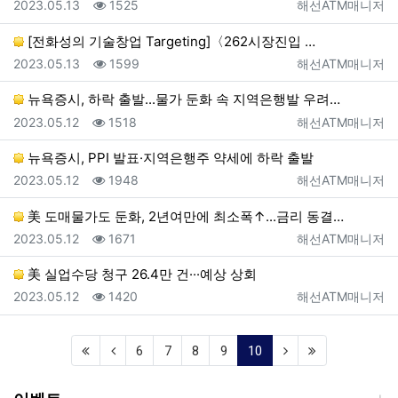
등록일
조회
등록자
2023.05.13
1525
해선ATM매니저
[전화성의 기술창업 Targeting]〈262시장진입 …
등록일
조회
등록자
2023.05.13
1599
해선ATM매니저
뉴욕증시, 하락 출발...물가 둔화 속 지역은행발 우려…
등록일
조회
등록자
2023.05.12
1518
해선ATM매니저
뉴욕증시, PPI 발표·지역은행주 약세에 하락 출발
등록일
조회
등록자
2023.05.12
1948
해선ATM매니저
美 도매물가도 둔화, 2년여만에 최소폭↑...금리 동결…
등록일
조회
등록자
2023.05.12
1671
해선ATM매니저
美 실업수당 청구 26.4만 건···예상 상회
등록일
조회
등록자
2023.05.12
1420
해선ATM매니저
(current)
6
7
8
9
10