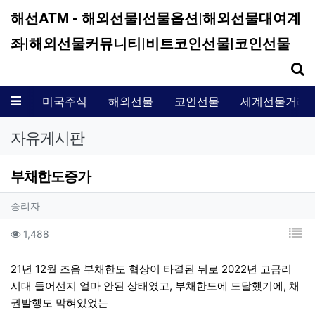
해선ATM - 해외선물|선물옵션|해외선물대여계
좌|해외선물커뮤니티|비트코인선물|코인선물
기
메뉴
미국주식
해외선물
코인선물
세계선물거래
자유게시판
부채한도증가
작성자 정보
작성
승리자
컨텐츠 정보
목
조회
1,488
본문
21년 12월 즈음 부채한도 협상이 타결된 뒤로 2022년 고금리
시대 들어선지 얼마 안된 상태였고, 부채한도에 도달했기에, 채
권발행도 막혀있었는