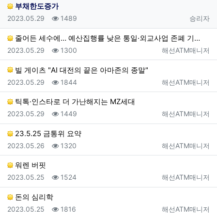
부채한도증가
등록일
조회
등록자
2023.05.29
1489
승리자
줄어든 세수에… 예산집행률 낮은 통일·외교사업 존폐 기…
등록일
조회
등록자
2023.05.29
1300
해선ATM매니저
빌 게이츠 "AI 대전의 끝은 아마존의 종말"
등록일
조회
등록자
2023.05.29
1844
해선ATM매니저
틱톡·인스타로 더 가난해지는 MZ세대
등록일
조회
등록자
2023.05.29
1449
해선ATM매니저
23.5.25 금통위 요약
등록일
조회
등록자
2023.05.26
1320
해선ATM매니저
워렌 버핏
등록일
조회
등록자
2023.05.25
1524
해선ATM매니저
돈의 심리학
등록일
조회
등록자
2023.05.25
1816
해선ATM매니저