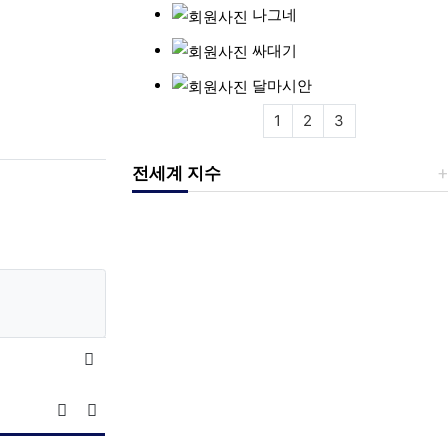
나그네
싸대기
달마시안
1
2
3
전세계 지수
목록
게시물 정렬
게시판 검색