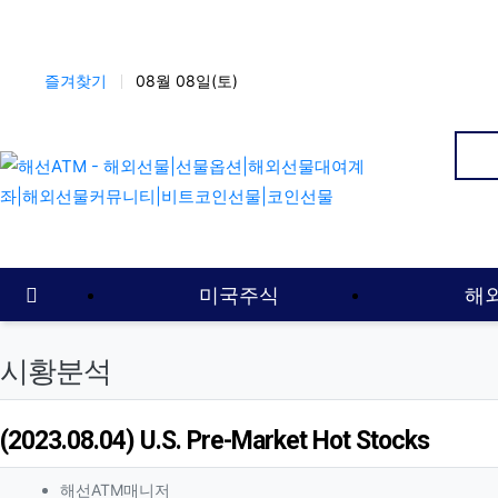
상단 네비
즐겨찾기
08월 08일(토)
인
메인 메뉴
홈으로
미국주식
해
시황분석
(2023.08.04) U.S. Pre-Market Hot Stocks
작성자 정보
작성
해선ATM매니저