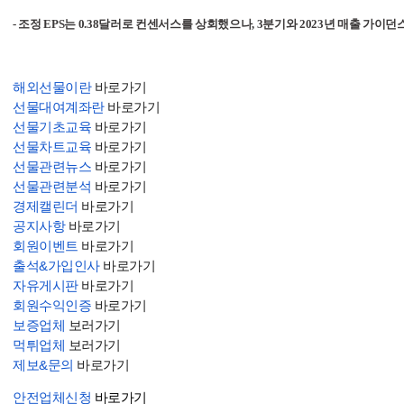
-
조정 EPS는 0.38달러로 컨센서스를 상회했으나, 3분기와 2023년 매출 가이던
해외선물이란
바로가기
선물대여계좌란
바로가기
선물기초교육
바로가기
선물차트교육
바로가기
선물관련뉴스
바로가기
선물관련분석
바로가기
경제캘린더
바로가기
공지사항
바로가기
회원이벤트
바로가기
출석&가입인사
바로가기
자유게시판
바로가기
회원수익인증
바로가기
보증업체
보러가기
먹튀업체
보러가기
제보&문의
바로가기
안전업체신청
바로가기