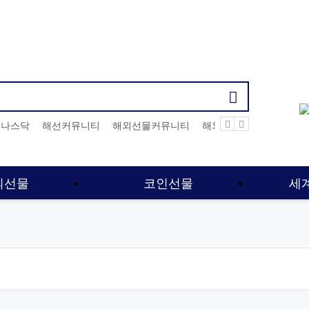
기검색어
나스닥
해선커뮤니티
해외선물커뮤니티
해외선물사이트
선물
외선물
코인선물
세