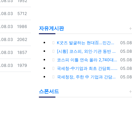
일
조회
.08.03
1952
일
조회
.08.03
5712
일
조회
.08.03
1986
자유게시판
일
조회
.08.03
2062
등록
K굿즈 발굴하는 현대百...민간기업 최초 ‘대한민국 관광공모전’ 후원
05.08
등록
[시황] 코스피, 외인·기관 동반 매수에 연이틀 상승…2745.05 마감
05.08
일
조회
.08.03
1857
등록
코스피 이틀 연속 올라 2,740대 회복…코스닥은 강보합(종합)
05.08
일
조회
.08.03
1979
등록
국세청-中기업과 최초 간담회…외국기업 세제혜택 등 논의
05.08
등록
국세청장, 주한 中 기업과 간담회…“차별없는 공정과세 약속”
05.08
스폰서드