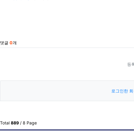
관련자료
댓글
0
개
등
로그인한 회
Total
889
/ 8 Page