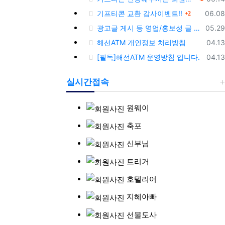
댓글
등록
기프티콘 교환 감사이벤트!!
06.08
2
등록
광고글 게시 등 영업/홍보성 글 삭제 및 제제대상입니다.
05.29
등록
해선ATM 개인정보 처리방침
04.13
등록
[필독]해선ATM 운영방침 입니다.
04.13
실시간접속
원웨이
축포
신부님
트리거
호텔리어
지혜아빠
선물도사