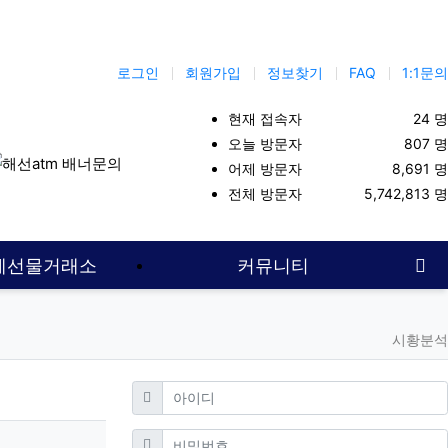
로그인
회원가입
정보찾기
FAQ
1:1문의
현재 접속자
24 명
오늘 방문자
807 명
어제 방문자
8,691 명
옵션
주식투자
항셍
해선대여업체
해외선물먹튀업체
선물옵션
전체 방문자
5,742,813 명
사
계선물거래소
커뮤니티
시황분석
필수
아이디
필수
비밀번호