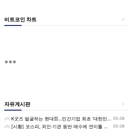
비트코인 차트
자유게시판
등록일
K굿즈 발굴하는 현대百...민간기업 최초 ‘대한민국 관광공모전’ 후원
05.08
등록일
[시황] 코스피, 외인·기관 동반 매수에 연이틀 상승…2745.05 마감
05.08