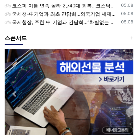
등록일
코스피 이틀 연속 올라 2,740대 회복…코스닥은 강보합(종합)
05.08
등록일
국세청-中기업과 최초 간담회…외국기업 세제혜택 등 논의
05.08
등록일
국세청장, 주한 中 기업과 간담회…“차별없는 공정과세 약속”
05.08
스폰서드
Previous
Next