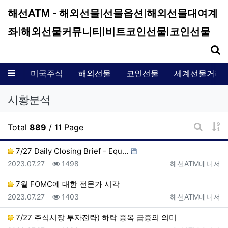
해선ATM - 해외선물|선물옵션|해외선물대여계
좌|해외선물커뮤니티|비트코인선물|코인선물
기
메뉴
미국주식
해외선물
코인선물
세계선물거래
시황분석
게
Total
889
/ 11 Page
게시판 
7/27 Daily Closing Brief - Equ…
등록일
조회
등록자
2023.07.27
1498
해선ATM매니저
7월 FOMC에 대한 전문가 시각
등록일
조회
등록자
2023.07.27
1403
해선ATM매니저
7/27 주식시장 투자전략) 하락 종목 급증의 의미