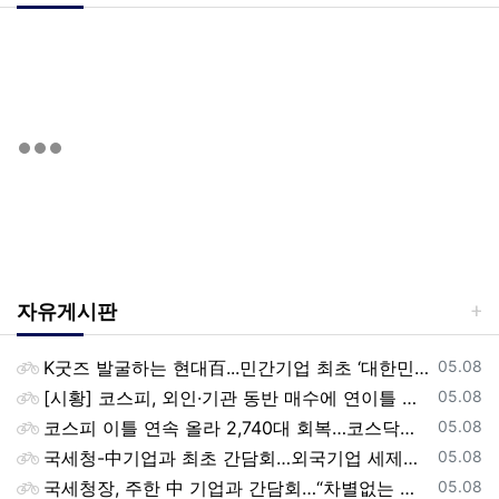
자유게시판
등록일
K굿즈 발굴하는 현대百...민간기업 최초 ‘대한민국 관광공모전’ 후원
05.08
등록일
[시황] 코스피, 외인·기관 동반 매수에 연이틀 상승…2745.05 마감
05.08
등록일
코스피 이틀 연속 올라 2,740대 회복…코스닥은 강보합(종합)
05.08
등록일
국세청-中기업과 최초 간담회…외국기업 세제혜택 등 논의
05.08
등록일
국세청장, 주한 中 기업과 간담회…“차별없는 공정과세 약속”
05.08