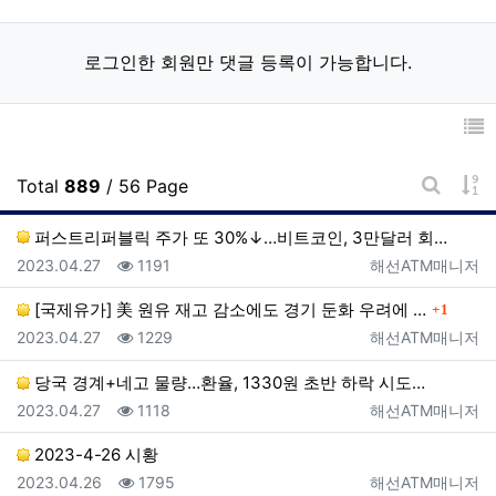
로그인한 회원만 댓글 등록이 가능합니다.
게
Total
889
/ 56 Page
게시판 
퍼스트리퍼블릭 주가 또 30%↓…비트코인, 3만달러 회…
등록일
조회
등록자
2023.04.27
1191
해선ATM매니저
댓글
[국제유가] 美 원유 재고 감소에도 경기 둔화 우려에 …
1
등록일
조회
등록자
2023.04.27
1229
해선ATM매니저
당국 경계+네고 물량…환율, 1330원 초반 하락 시도…
등록일
조회
등록자
2023.04.27
1118
해선ATM매니저
2023-4-26 시황
등록일
조회
등록자
2023.04.26
1795
해선ATM매니저