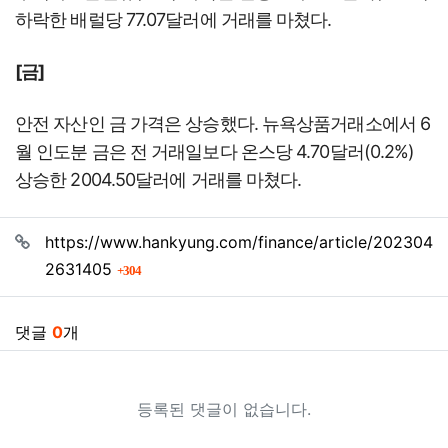
하락한 배럴당 77.07달러에 거래를 마쳤다.
[금]
안전 자산인 금 가격은 상승했다. 뉴욕상품거래소에서 6
월 인도분 금은 전 거래일보다 온스당 4.70달러(0.2%)
상승한 2004.50달러에 거래를 마쳤다.
관련자료
https://www.hankyung.com/finance/article/202304
회 연결
2631405
304
댓글
0
개
등록된 댓글이 없습니다.