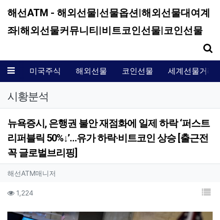
해선ATM - 해외선물|선물옵션|해외선물대여계
좌|해외선물커뮤니티|비트코인선물|코인선물
기
메뉴
미국주식
해외선물
코인선물
세계선물거래
시황분석
뉴욕증시, 은행권 불안 재점화에 일제 하락 ‘퍼스트
리퍼블릭 50%↓’…유가 하락·비트코인 상승 [출근전
꼭 글로벌브리핑]
작성자 정보
작성
해선ATM매니저
컨텐츠 정보
목
조회
1,224
본문