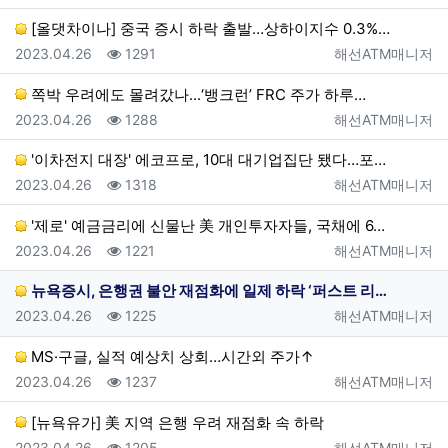
[올댓차이나] 중국 증시 하락 출발…상하이지수 0.3%…
등록일
조회
등록자
2023.04.26
1291
해선ATM매니저
쪽박 우려에도 몰려갔나...‘뱅크런’ FRC 주가 하루…
등록일
조회
등록자
2023.04.26
1288
해선ATM매니저
'이차전지 대장' 에코프로, 10대 대기업집단 됐다…포…
등록일
조회
등록자
2023.04.26
1318
해선ATM매니저
'제로' 예금금리에 신물난 美 개인투자자들, 국채에 6…
등록일
조회
등록자
2023.04.26
1221
해선ATM매니저
뉴욕증시, 은행권 불안 재점화에 일제 하락 ‘퍼스트 리…
등록일
조회
등록자
2023.04.26
1225
해선ATM매니저
MS·구글, 실적 예상치 상회…시간외 주가↑
등록일
조회
등록자
2023.04.26
1237
해선ATM매니저
[뉴욕유가] 美 지역 은행 우려 재점화 속 하락
등록일
조회
등록자
2023.04.26
1205
해선ATM매니저