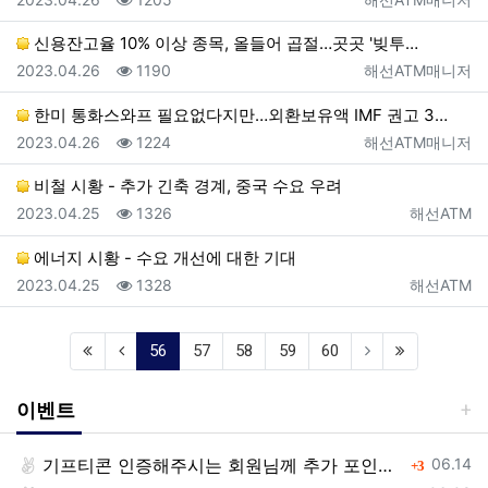
신용잔고율 10% 이상 종목, 올들어 곱절…곳곳 '빚투…
등록일
조회
등록자
2023.04.26
1190
해선ATM매니저
한미 통화스와프 필요없다지만…외환보유액 IMF 권고 3…
등록일
조회
등록자
2023.04.26
1224
해선ATM매니저
비철 시황 - 추가 긴축 경계, 중국 수요 우려
등록일
조회
등록자
2023.04.25
1326
해선ATM
에너지 시황 - 수요 개선에 대한 기대
등록일
조회
등록자
2023.04.25
1328
해선ATM
(current)
56
57
58
59
60
이벤트
등록일
기프티콘 인증해주시는 회원님께 추가 포인트 쏩니다!!
댓글
06.14
3