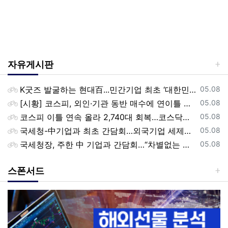
자유게시판
등록일
K굿즈 발굴하는 현대百...민간기업 최초 ‘대한민국 관광공모전’ 후원
05.08
등록일
[시황] 코스피, 외인·기관 동반 매수에 연이틀 상승…2745.05 마감
05.08
등록일
코스피 이틀 연속 올라 2,740대 회복…코스닥은 강보합(종합)
05.08
등록일
국세청-中기업과 최초 간담회…외국기업 세제혜택 등 논의
05.08
등록일
국세청장, 주한 中 기업과 간담회…“차별없는 공정과세 약속”
05.08
스폰서드