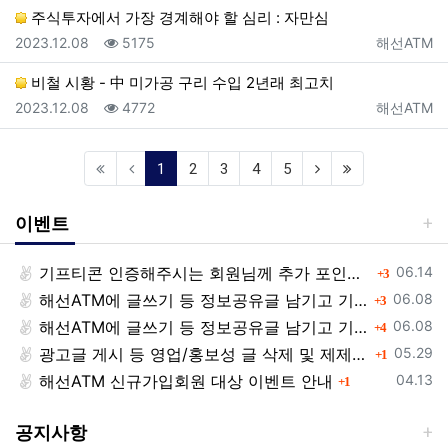
주식투자에서 가장 경계해야 할 심리 : 자만심
등록일
조회
등록자
2023.12.08
5175
해선ATM
비철 시황 - 中 미가공 구리 수입 2년래 최고치
등록일
조회
등록자
2023.12.08
4772
해선ATM
(current)
1
2
3
4
5
이벤트
등록일
기프티콘 인증해주시는 회원님께 추가 포인트 쏩니다!!
댓글
06.14
3
등록일
해선ATM에 글쓰기 등 정보공유글 남기고 기프티콘 받자!
댓글
06.08
3
등록일
해선ATM에 글쓰기 등 정보공유글 남기고 기프티콘 받자!
댓글
06.08
4
등록일
광고글 게시 등 영업/홍보성 글 삭제 및 제제대상입니다.
댓글
05.29
1
등록일
해선ATM 신규가입회원 대상 이벤트 안내
댓글
04.13
1
공지사항