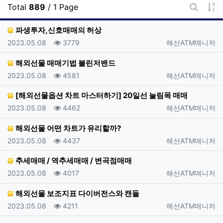
게
Total
889
/ 1 Page
게시판 
파생투자,신호매매의 허상
등록일
조회
등록자
2023.05.08
3779
해선ATM매니저
해외선물 매매기법 볼린저밴드
등록일
조회
등록자
2023.05.08
4581
해선ATM매니저
[해외선물옵션 차트 마스터하기] 20일선 눌림목 매매
등록일
조회
등록자
2023.05.08
4462
해선ATM매니저
해외선물 어떤 차트가 유리할까?
등록일
조회
등록자
2023.05.08
4437
해선ATM매니저
추세매매 / 역추세매매 / 변곡점매매
등록일
조회
등록자
2023.05.08
4017
해선ATM매니저
해외선물 보조지표 다이버전스와 캔들
등록일
조회
등록자
2023.05.08
4211
해선ATM매니저