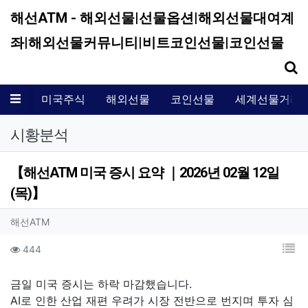
해선ATM - 해외선물|선물옵션|해외선물대여계
좌|해외선물커뮤니티|비트코인선물|코인선물
기
메뉴
미국주식
해외선물
코인선물
세계선물거래
시황분석
【해선ATM 미국 증시 요약 ｜2026년 02월 12일
(목)】
작성자 정보
작성
해선ATM
컨텐츠 정보
목
조회
444
본문
금일 미국 증시는 하락 마감했습니다.
AI로 인한 산업 재편 우려가 시장 전반으로 번지며 투자 심