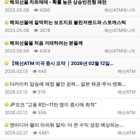
해외선물 차트매매 - 확률 높은 상승반전형 패턴
등록일
조회
등록자
2023.05.08
4280
해선ATM매니저
해외선물에 잘먹히는 보조지표 볼린저밴드와 스토캐스틱
등록일
조회
등록자
2023.05.08
3878
해선ATM매니저
해외선물을 처음 거래하려는 분들께
등록일
조회
등록자
2023.05.08
4264
해선ATM매니저
【해선ATM 미국 증시 요약 ｜2026년 02월 12일…
등록일
조회
등록자
2026.02.13
445
해선ATM
다카이치 압승에 재정 불안 걷혀… 일본 채권·주식·엔화…
등록일
조회
등록자
2026.02.12
519
해선ATM
JP모건 "고용 6만~11만 명이 증시에 최적"
등록일
조회
등록자
2026.02.12
558
해선ATM
엔비디아 랠리 아쉬워 말자: 더 큰 수익 성장 예상되는…
등록일
조회
등록자
2024.02.27
4481
해선ATM