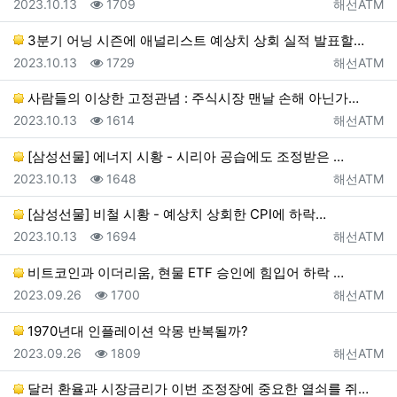
등록일
조회
등록자
2023.10.13
1709
해선ATM
3분기 어닝 시즌에 애널리스트 예상치 상회 실적 발표할…
등록일
조회
등록자
2023.10.13
1729
해선ATM
사람들의 이상한 고정관념 : 주식시장 맨날 손해 아닌가…
등록일
조회
등록자
2023.10.13
1614
해선ATM
[삼성선물] 에너지 시황 - 시리아 공습에도 조정받은 …
등록일
조회
등록자
2023.10.13
1648
해선ATM
[삼성선물] 비철 시황 - 예상치 상회한 CPI에 하락…
등록일
조회
등록자
2023.10.13
1694
해선ATM
비트코인과 이더리움, 현물 ETF 승인에 힘입어 하락 …
등록일
조회
등록자
2023.09.26
1700
해선ATM
1970년대 인플레이션 악몽 반복될까?
등록일
조회
등록자
2023.09.26
1809
해선ATM
달러 환율과 시장금리가 이번 조정장에 중요한 열쇠를 쥐…