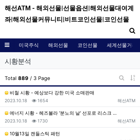
해선ATM - 해외선물|선물옵션|해외선물대여계
좌|해외선물커뮤니티|비트코인선물|코인선물
기
메뉴
미국주식
해외선물
코인선물
세계선물거래
시황분석
게
Total
889
/ 3 Page
게시판 
비철 시황 - 예상보다 강한 미국 소매판매
등록일
조회
등록자
2023.10.18
1654
해선ATM
에너지 시황 - 헤즈볼라 '분노의 날' 선포로 리스크 …
등록일
조회
등록자
2023.10.18
1730
해선ATM
10월13일 캔들스틱 패턴