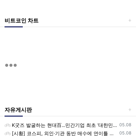
비트코인 차트
자유게시판
등록일
K굿즈 발굴하는 현대百...민간기업 최초 ‘대한민국 관광공모전’ 후원
05.08
등록일
[시황] 코스피, 외인·기관 동반 매수에 연이틀 상승…2745.05 마감
05.08