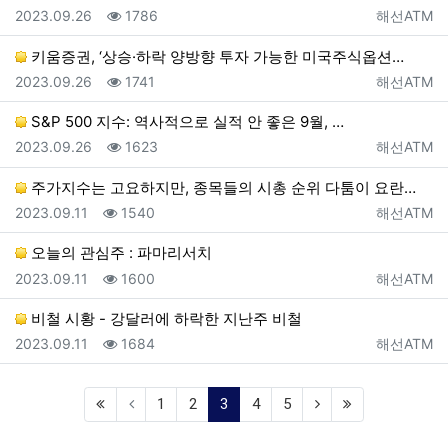
등록일
조회
등록자
2023.09.26
1786
해선ATM
키움증권, ‘상승·하락 양방향 투자 가능한 미국주식옵션…
등록일
조회
등록자
2023.09.26
1741
해선ATM
S&P 500 지수: 역사적으로 실적 안 좋은 9월, …
등록일
조회
등록자
2023.09.26
1623
해선ATM
주가지수는 고요하지만, 종목들의 시총 순위 다툼이 요란…
등록일
조회
등록자
2023.09.11
1540
해선ATM
오늘의 관심주 : 파마리서치
등록일
조회
등록자
2023.09.11
1600
해선ATM
비철 시황 - 강달러에 하락한 지난주 비철
등록일
조회
등록자
2023.09.11
1684
해선ATM
(current)
1
2
3
4
5