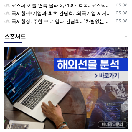
등록일
코스피 이틀 연속 올라 2,740대 회복…코스닥은 강보합(종합)
05.08
등록일
국세청-中기업과 최초 간담회…외국기업 세제혜택 등 논의
05.08
등록일
국세청장, 주한 中 기업과 간담회…“차별없는 공정과세 약속”
05.08
스폰서드
Previous
Next