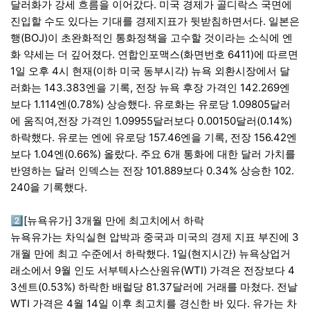
달러화가 강세 흐름을 이어갔다. 미국 경제가 골디락스 국면에
진입할 수도 있다는 기대를 경제지표가 뒷받침하면서다. 일본은
행(BOJ)이 초완화적인 통화정책을 고수할 것이라는 소식에 엔
화 약세는 더 깊어졌다. 연합인포맥스(화면번호 6411)에 따르면
1일 오후 4시 현재(이하 미국 동부시각) 뉴욕 외환시장에서 달
러화는 143.383엔을 기록, 전장 뉴욕 후장 가격인 142.269엔
보다 1.114엔(0.78%) 상승했다. 유로화는 유로당 1.09805달러
에 움직여,전장 가격인 1.09955달러보다 0.00150달러(0.14%)
하락했다. 유로는 엔에 유로당 157.46엔을 기록, 전장 156.42엔
보다 1.04엔(0.66%) 올랐다. 주요 6개 통화에 대한 달러 가치를
반영하는 달러 인덱스는 전장 101.889보다 0.34% 상승한 102.
240을 기록했다.
2️⃣[뉴욕유가] 3개월 만에 최고치에서 하락
뉴욕유가는 차익실현 압박과 중국과 미국의 경제 지표 부진에 3
개월 만에 최고 수준에서 하락했다. 1일(현지시간) 뉴욕상업거
래소에서 9월 인도 서부텍사스산원유(WTI) 가격은 전장보다 4
3센트(0.53%) 하락한 배럴당 81.37달러에 거래를 마쳤다. 전날
WTI 가격은 4월 14일 이후 최고치를 경신한 바 있다. 유가는 차