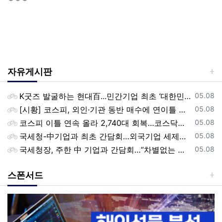
자유게시판
등록일
K굿즈 발굴하는 현대百...민간기업 최초 ‘대한민국 관광공모전’ 후원
05.08
등록일
[시황] 코스피, 외인·기관 동반 매수에 연이틀 상승…2745.05 마감
05.08
등록일
코스피 이틀 연속 올라 2,740대 회복…코스닥은 강보합(종합)
05.08
등록일
국세청-中기업과 최초 간담회…외국기업 세제혜택 등 논의
05.08
등록일
국세청장, 주한 中 기업과 간담회…“차별없는 공정과세 약속”
05.08
스폰서드