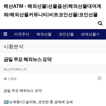
해선ATM - 해외선물|선물옵션|해외선물대여계
좌|해외선물커뮤니티|비트코인선물|코인선물
기
메뉴
미국주식
해외선물
코인선물
세계선물거래
시황분석
금일 주요 해외뉴스 요약
작성자 정보
작성
해선ATM매니저
컨텐츠 정보
목
조회
1,986
본문
금일 주요 해외뉴스 요약
1️⃣[뉴욕환시] 달러화, 견조한 美 경제에 강세