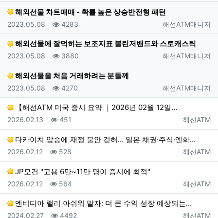
해외선물 차트매매 - 확률 높은 상승반전형 패턴
등록일
조회
등록자
2023.05.08
4283
해선ATM매니저
해외선물에 잘먹히는 보조지표 볼린저밴드와 스토캐스틱
등록일
조회
등록자
2023.05.08
3880
해선ATM매니저
해외선물을 처음 거래하려는 분들께
등록일
조회
등록자
2023.05.08
4270
해선ATM매니저
【해선ATM 미국 증시 요약 ｜2026년 02월 12일…
등록일
조회
등록자
2026.02.13
451
해선ATM
다카이치 압승에 재정 불안 걷혀… 일본 채권·주식·엔화…
등록일
조회
등록자
2026.02.12
528
해선ATM
JP모건 "고용 6만~11만 명이 증시에 최적"
등록일
조회
등록자
2026.02.12
564
해선ATM
엔비디아 랠리 아쉬워 말자: 더 큰 수익 성장 예상되는…
등록일
조회
등록자
2024.02.27
4492
해선ATM