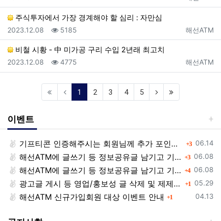
주식투자에서 가장 경계해야 할 심리 : 자만심
등록일
조회
등록자
2023.12.08
5185
해선ATM
비철 시황 - 中 미가공 구리 수입 2년래 최고치
등록일
조회
등록자
2023.12.08
4775
해선ATM
(current)
1
2
3
4
5
이벤트
등록일
기프티콘 인증해주시는 회원님께 추가 포인트 쏩니다!!
댓글
06.14
3
등록일
해선ATM에 글쓰기 등 정보공유글 남기고 기프티콘 받자!
댓글
06.08
3
등록일
해선ATM에 글쓰기 등 정보공유글 남기고 기프티콘 받자!
댓글
06.08
4
등록일
광고글 게시 등 영업/홍보성 글 삭제 및 제제대상입니다.
댓글
05.29
1
등록일
해선ATM 신규가입회원 대상 이벤트 안내
댓글
04.13
1