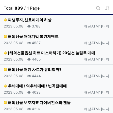
게
Total
889
/ 1 Page
게시판 
파생투자,신호매매의 허상
등록일
조회
등록자
2023.05.08
3788
해선ATM매니저
해외선물 매매기법 볼린저밴드
등록일
조회
등록자
2023.05.08
4587
해선ATM매니저
[해외선물옵션 차트 마스터하기] 20일선 눌림목 매매
등록일
조회
등록자
2023.05.08
4465
해선ATM매니저
해외선물 어떤 차트가 유리할까?
등록일
조회
등록자
2023.05.08
4444
해선ATM매니저
추세매매 / 역추세매매 / 변곡점매매
등록일
조회
등록자
2023.05.08
4023
해선ATM매니저
해외선물 보조지표 다이버전스와 캔들
등록일
조회
등록자
2023.05.08
4216
해선ATM매니저