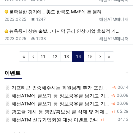
불확실한 경기에… 美도 한국도 MMF에 돈 몰려
등록일
조회
등록자
2023.07.25
1247
해선ATM매니저
뉴욕증시 상승 출발… 마지막 금리 인상·기업 호실적 기…
등록일
조회
등록자
2023.07.25
1238
해선ATM매니저
(current)
11
12
13
14
15
이벤트
등록일
기프티콘 인증해주시는 회원님께 추가 포인트 쏩니다!!
댓글
06.14
3
등록일
해선ATM에 글쓰기 등 정보공유글 남기고 기프티콘 받자!
댓글
06.08
3
등록일
해선ATM에 글쓰기 등 정보공유글 남기고 기프티콘 받자!
댓글
06.08
4
등록일
광고글 게시 등 영업/홍보성 글 삭제 및 제제대상입니다.
댓글
05.29
1
등록일
해선ATM 신규가입회원 대상 이벤트 안내
댓글
04.13
1