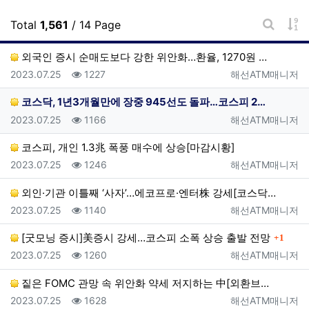
게
Total
1,561
/ 14 Page
게시판 
외국인 증시 순매도보다 강한 위안화…환율, 1270원 …
등록일
조회
등록자
2023.07.25
1227
해선ATM매니저
코스닥, 1년3개월만에 장중 945선도 돌파…코스피 2…
등록일
조회
등록자
2023.07.25
1166
해선ATM매니저
코스피, 개인 1.3兆 폭풍 매수에 상승[마감시황]
등록일
조회
등록자
2023.07.25
1246
해선ATM매니저
외인·기관 이틀째 ‘사자’…에코프로·엔터株 강세[코스닥…
등록일
조회
등록자
2023.07.25
1140
해선ATM매니저
댓글
[굿모닝 증시]美증시 강세…코스피 소폭 상승 출발 전망
1
등록일
조회
등록자
2023.07.25
1260
해선ATM매니저
짙은 FOMC 관망 속 위안화 약세 저지하는 中[외환브…
등록일
조회
등록자
2023.07.25
1628
해선ATM매니저