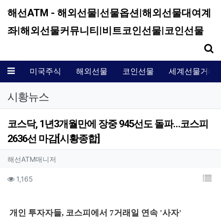
해선ATM - 해외선물|선물옵션|해외선물대여계
좌|해외선물커뮤니티|비트코인선물|코인선물
기
메뉴
미국주식
해외선물
코인선물
세계선물거래
시황뉴스
코스닥, 1년3개월만에 장중 945선도 돌파…코스피
2636선 마감[시황종합]
작성자 정보
작성
해선ATM매니저
컨텐츠 정보
목
조회
1,165
본문
개인 투자자들, 코스피에서 7거래일 연속 '사자'