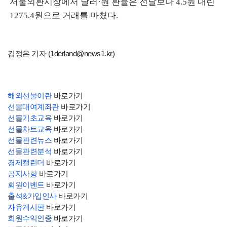
서울외환시장에서 달러·원 환율은 전날보다 4.5원 내린
1275.4원으로 거래를 마쳤다.
김정은 기자 (1derland@news1.kr)
해외선물이란
바로가기
선물대여계좌란
바로가기
선물기초교육
바로가기
선물차트교육
바로가기
선물관련뉴스
바로가기
선물관련분석
바로가기
경제캘린더
바로가기
공지사항
바로가기
회원이벤트
바로가기
출석&가입인사
바로가기
자유게시판
바로가기
회원수익인증
바로가기