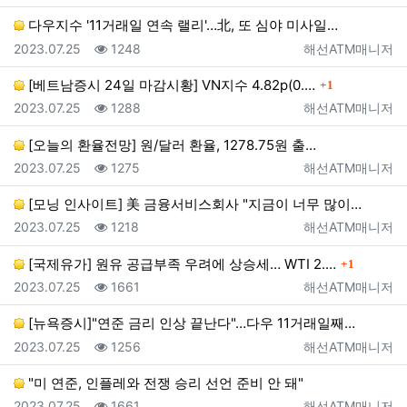
다우지수 '11거래일 연속 랠리'…北, 또 심야 미사일…
등록일
조회
등록자
2023.07.25
1248
해선ATM매니저
댓글
[베트남증시 24일 마감시황] VN지수 4.82p(0.…
1
등록일
조회
등록자
2023.07.25
1288
해선ATM매니저
[오늘의 환율전망] 원/달러 환율, 1278.75원 출…
등록일
조회
등록자
2023.07.25
1275
해선ATM매니저
[모닝 인사이트] 美 금융서비스회사 "지금이 너무 많이…
등록일
조회
등록자
2023.07.25
1218
해선ATM매니저
댓글
[국제유가] 원유 공급부족 우려에 상승세… WTI 2.…
1
등록일
조회
등록자
2023.07.25
1661
해선ATM매니저
[뉴욕증시]"연준 금리 인상 끝난다"…다우 11거래일째…
등록일
조회
등록자
2023.07.25
1256
해선ATM매니저
"미 연준, 인플레와 전쟁 승리 선언 준비 안 돼"
등록일
조회
등록자
2023.07.25
1661
해선ATM매니저