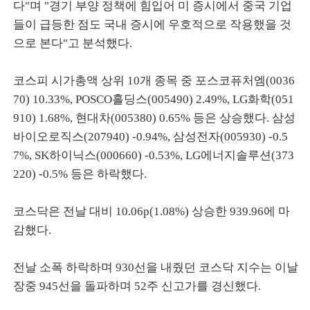
다"며 "경기 부양 정책에 힘입어 미 증시에서 중국 기업
들이 급등한 점도 국내 증시에 우호적으로 작용했을 것
으로 본다"고 분석했다.
코스피 시가총액 상위 10개 종목 중 포스코퓨처엠(0036
70) 10.33%, POSCO홀딩스(005490) 2.49%, LG화학(051
910) 1.68%, 현대차(005380) 0.65% 등은 상승했다. 삼성
바이오로직스(207940) -0.94%, 삼성전자(005930) -0.5
7%, SK하이닉스(000660) -0.53%, LG에너지솔루션(373
220) -0.5% 등은 하락했다.
코스닥은 전날 대비 10.06p(1.08%) 상승한 939.96에 마
감했다.
전날 소폭 하락하며 930선을 내줬던 코스닥 지수는 이날
장중 945선을 돌파하며 52주 신고가를 경신했다.