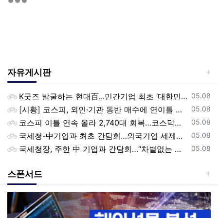
자유게시판
등록일
K굿즈 발굴하는 현대百...민간기업 최초 ‘대한민국 관광공모전’ 후원
05.08
등록일
[시황] 코스피, 외인·기관 동반 매수에 연이틀 상승…2745.05 마감
05.08
등록일
코스피 이틀 연속 올라 2,740대 회복…코스닥은 강보합(종합)
05.08
등록일
국세청-中기업과 최초 간담회…외국기업 세제혜택 등 논의
05.08
등록일
국세청장, 주한 中 기업과 간담회…“차별없는 공정과세 약속”
05.08
스폰서드