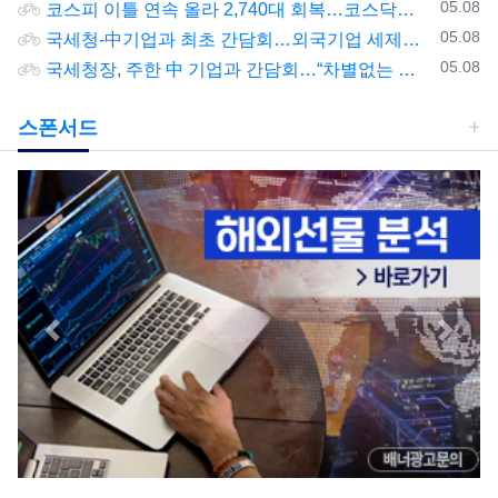
등록일
05.08
코스피 이틀 연속 올라 2,740대 회복…코스닥은 강보합(종합)
등록일
05.08
국세청-中기업과 최초 간담회…외국기업 세제혜택 등 논의
등록일
05.08
국세청장, 주한 中 기업과 간담회…“차별없는 공정과세 약속”
스폰서드
Previous
Next