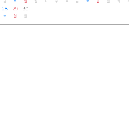
금
토
일
월
화
수
목
금
토
일
월
화
28
29
30
토
일
월