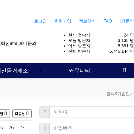
로그인
회원가입
정보찾기
FAQ
1:1문의
현재 접속자
24 명
오늘 방문자
3,138 명
어제 방문자
8,691 명
선물사이트
해외선물대여계좌
항셍
선물옵션커뮤니티
해외선
전체 방문자
5,745,144 명
사
계선물거래소
커뮤니티
출석&가입인사
필수
아이디
일
다음달
필수
비밀번호
25
26
27