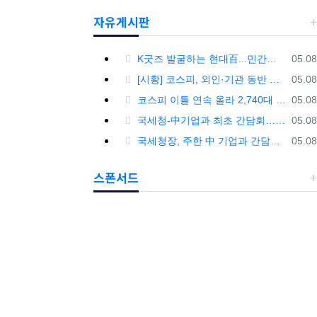
자유게시판
등록
K굿즈 발굴하는 현대百...민간기업 최초 ‘대한민국 관광공모전’ 후원
05.08
등록
[시황] 코스피, 외인·기관 동반 매수에 연이틀 상승…2745.05 마감
05.08
등록
코스피 이틀 연속 올라 2,740대 회복…코스닥은 강보합(종합)
05.08
등록
국세청-中기업과 최초 간담회…외국기업 세제혜택 등 논의
05.08
등록
국세청장, 주한 中 기업과 간담회…“차별없는 공정과세 약속”
05.08
스폰서드
Previous
Nex