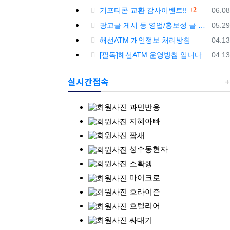
댓글
등록
기프티콘 교환 감사이벤트!!
2
06.08
등록
광고글 게시 등 영업/홍보성 글 삭제 및 제제대상입니다.
05.29
등록
해선ATM 개인정보 처리방침
04.13
등록
[필독]해선ATM 운영방침 입니다.
04.13
실시간접속
과민반응
지혜아빠
짭새
성수동현자
소확행
마이크로
호라이즌
호텔리어
싸대기