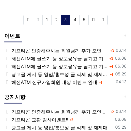
(current)
1
2
3
4
5
이벤트
등록일
기프티콘 인증해주시는 회원님께 추가 포인트 쏩니다!!
댓글
06.14
3
등록일
해선ATM에 글쓰기 등 정보공유글 남기고 기프티콘 받자!
댓글
06.08
3
등록일
해선ATM에 글쓰기 등 정보공유글 남기고 기프티콘 받자!
댓글
06.08
4
등록일
광고글 게시 등 영업/홍보성 글 삭제 및 제제대상입니다.
댓글
05.29
1
등록일
해선ATM 신규가입회원 대상 이벤트 안내
댓글
04.13
1
공지사항
등록일
기프티콘 인증해주시는 회원님께 추가 포인트 쏩니다!!
댓글
06.14
2
등록일
기프티콘 교환 감사이벤트!!
댓글
06.08
2
등록일
광고글 게시 등 영업/홍보성 글 삭제 및 제제대상입니다.
05.29