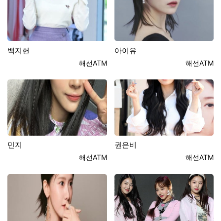
백지헌
아이유
등록자
등록자
해선ATM
해선ATM
민지
권은비
등록자
등록자
해선ATM
해선ATM