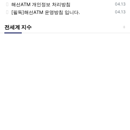
등록일
해선ATM 개인정보 처리방침
04.13
등록일
[필독]해선ATM 운영방침 입니다.
04.13
전세계 지수