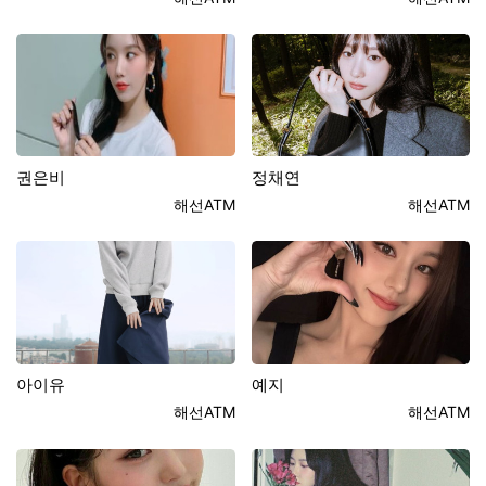
권은비
정채연
등록자
등록자
해선ATM
해선ATM
아이유
예지
등록자
등록자
해선ATM
해선ATM