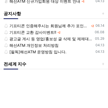
등록일
해선ATM 신규가입회원 대상 이벤트 안내
댓글
04.13
1
공지사항
등록일
기프티콘 인증해주시는 회원님께 추가 포인트 쏩니다!!
댓글
06.14
2
등록일
기프티콘 교환 감사이벤트!!
댓글
06.08
2
등록일
광고글 게시 등 영업/홍보성 글 삭제 및 제제대상입니다.
05.29
등록일
해선ATM 개인정보 처리방침
04.13
등록일
[필독]해선ATM 운영방침 입니다.
04.13
전세계 지수