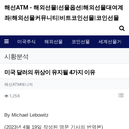
해선ATM - 해외선물|선물옵션|해외선물대여계
좌|해외선물커뮤니티|비트코인선물|코인선물
기
메뉴
미국주식
해외선물
코인선물
세계선물거래
시황분석
미국 달러의 위상이 유지될 4가지 이유
작성자 정보
작성
해선ATM매니저
컨텐츠 정보
목
조회
1,258
본문
By Michael Lebowitz
(2023년 4월 19일 작성된 영문 기사의 번역본)