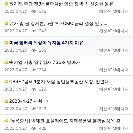
원자재 주간 전망: 불확실한 연준 정책 속 신중한 원유…
등록일
조회
등록자
2023.04.27
1316
해선ATM매니저
유가 및 금 강세론, 5월 초 FOMC 금리 결정 앞두…
등록일
조회
등록자
2023.04.27
1243
해선ATM매니저
미국 달러의 위상이 유지될 4가지 이유
등록일
조회
등록자
2023.04.27
1259
해선ATM매니저
中기업 시총 일주일새 736조 날아가
등록일
조회
등록자
2023.04.27
1234
해선ATM매니저
CBRE "올해 1분기 서울 상업용부동산 시장, 전년대…
등록일
조회
등록자
2023.04.27
1229
해선ATM매니저
댓글
2023-4-27 시황
1
등록일
조회
등록자
2023.04.27
1223
해선ATM매니저
[뉴욕증시] 빅테크 호실적에도 지역은행발 불확실성에 혼…
등록일
조회
등록자
2023.04.27
1428
해선ATM매니저