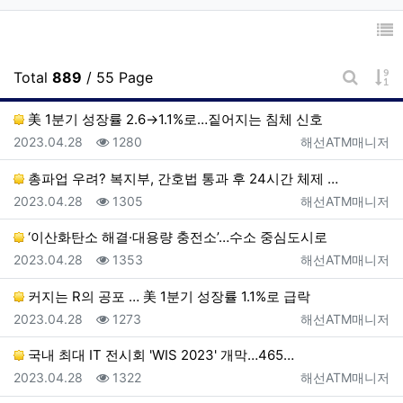
게
Total
889
/ 55 Page
게시판 
美 1분기 성장률 2.6→1.1%로…짙어지는 침체 신호
등록일
조회
등록자
2023.04.28
1280
해선ATM매니저
총파업 우려? 복지부, 간호법 통과 후 24시간 체제 …
등록일
조회
등록자
2023.04.28
1305
해선ATM매니저
‘이산화탄소 해결·대용량 충전소’…수소 중심도시로
등록일
조회
등록자
2023.04.28
1353
해선ATM매니저
커지는 R의 공포 … 美 1분기 성장률 1.1%로 급락
등록일
조회
등록자
2023.04.28
1273
해선ATM매니저
국내 최대 IT 전시회 'WIS 2023' 개막…465…
등록일
조회
등록자
2023.04.28
1322
해선ATM매니저