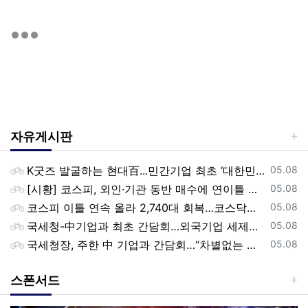
자유게시판
등록일
K굿즈 발굴하는 현대百...민간기업 최초 ‘대한민국 관광공모전’ 후원
05.08
등록일
[시황] 코스피, 외인·기관 동반 매수에 연이틀 상승…2745.05 마감
05.08
등록일
코스피 이틀 연속 올라 2,740대 회복…코스닥은 강보합(종합)
05.08
등록일
국세청-中기업과 최초 간담회…외국기업 세제혜택 등 논의
05.08
등록일
국세청장, 주한 中 기업과 간담회…“차별없는 공정과세 약속”
05.08
스폰서드