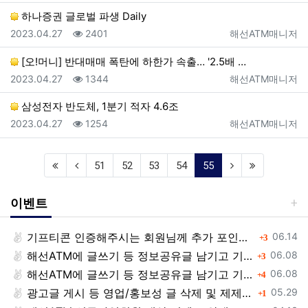
하나증권 글로벌 파생 Daily
등록일
조회
등록자
2023.04.27
2401
해선ATM매니저
[오!머니] 반대매매 폭탄에 하한가 속출… '2.5배 …
등록일
조회
등록자
2023.04.27
1344
해선ATM매니저
삼성전자 반도체, 1분기 적자 4.6조
등록일
조회
등록자
2023.04.27
1254
해선ATM매니저
(current)
51
52
53
54
55
이벤트
등록일
기프티콘 인증해주시는 회원님께 추가 포인트 쏩니다!!
댓글
06.14
3
등록일
해선ATM에 글쓰기 등 정보공유글 남기고 기프티콘 받자!
댓글
06.08
3
등록일
해선ATM에 글쓰기 등 정보공유글 남기고 기프티콘 받자!
댓글
06.08
4
등록일
광고글 게시 등 영업/홍보성 글 삭제 및 제제대상입니다.
댓글
05.29
1