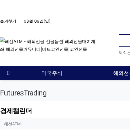
상단 네비
즐겨찾기
08월 09일(일)
인
해외
메인 메뉴
홈으로
미국주식
해외선
FuturesTrading
경제캘린더
작성자 정보
작성
해선ATM