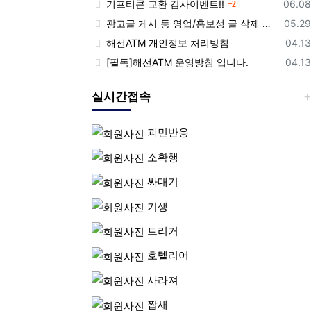
댓글
등록
기프티콘 교환 감사이벤트!!
06.08
2
등록
광고글 게시 등 영업/홍보성 글 삭제 및 제제대상입니다.
05.29
등록
해선ATM 개인정보 처리방침
04.13
등록
[필독]해선ATM 운영방침 입니다.
04.13
실시간접속
과민반응
소확행
싸대기
기생
트리거
호텔리어
사라져
짭새