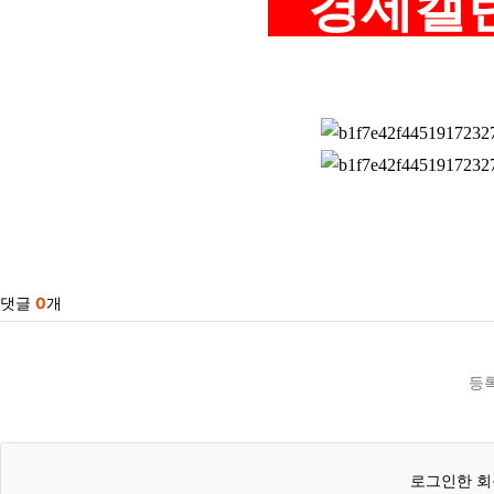
경제캘
관련자료
댓글
0
개
등
로그인한 회