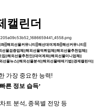
제캘린더
계좌
||
해외선물커뮤니티
||
해선대여계좌
||
해선커뮤니티
||
외선물검증업체
||
해외선물먹튀업체
||
해외선물추천업체
||
모집
||
해외선물추천인
||
대여계좌
||
해외선물미니업체
||
외선물뉴스
||
해외선물분석
||
해외선물매매기법
||
경제캘린더
||
한 가장 중요한 능력!
‘빠른 정보 습득’
 차트 분석, 종목별 전망 등