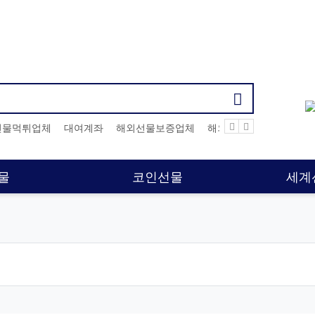
기검색어
선물먹튀업체
대여계좌
해외선물보증업체
해외선물대여업체
해
물
코인선물
세계