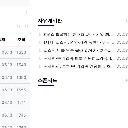
목록
자유게시판
게시물 정렬
게시판 검색
등록
K굿즈 발굴하는 현대百...민간기업 최초 ‘대한민국 관광공모전’ 후원
05.08
날짜
조회
등록
[시황] 코스피, 외인·기관 동반 매수에 연이틀 상승…2745.05 마감
05.08
등록
코스피 이틀 연속 올라 2,740대 회복…코스닥은 강보합(종합)
05.08
일
조회
.06.13
1653
등록
국세청-中기업과 최초 간담회…외국기업 세제혜택 등 논의
05.08
일
조회
.06.13
1649
등록
국세청장, 주한 中 기업과 간담회…“차별없는 공정과세 약속”
05.08
일
조회
.06.13
1680
스폰서드
일
조회
.06.13
1555
일
조회
.06.13
1711
일
조회
.06.13
1745
Previous
Nex
일
조회
.06.13
1753