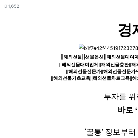
컨텐츠 정보
조회
1,652
본문
경
||
해외선물
||
선물옵션
||
해외선물대여
||
해외선물대여업체
||
해외선물총판
||
해
||
해외선물전문가
||
해외선물전문가
||
해외선물기초교육
||
해외선물차트교육
||
해
투자를 위
바로 
‘꿀통’ 정보부터