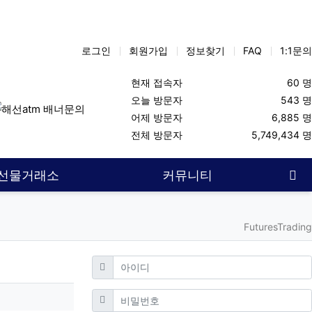
로그인
회원가입
정보찾기
FAQ
1:1문의
현재 접속자
60 명
오늘 방문자
543 명
어제 방문자
6,885 명
선커뮤니티
해외선물대여계좌
해선대여업체
해선대여업체
선물
전체 방문자
5,749,434 명
사
선물거래소
커뮤니티
FuturesTrading
필수
아이디
필수
비밀번호