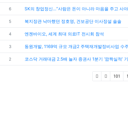
번호
SK의 창업정신…“사람은 돈이 아니라 마음을 주고 사야
6
번호
복지장관 낙마했던 정호영, 건보공단 이사장설 솔솔
5
번호
엔젠바이오, 세계 최대 의료IT 전시회 참석
4
번호
동원개발, 1169억 규모 개금2 주택재개발정비사업 수
3
번호
코스닥 거래대금 2.5배 늘자 증권사 1분기 ‘깜짝실적’ 
2
101