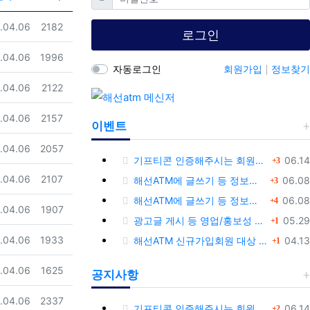
일
조회
.04.06
2182
로그인
일
조회
.04.06
1996
자동로그인
회원가입
정보찾기
일
조회
.04.06
2122
일
조회
.04.06
2157
이벤트
일
조회
.04.06
2057
댓글
등록
기프티콘 인증해주시는 회원님께 추가 포인트 쏩니다!!
06.14
3
일
조회
댓글
.04.06
2107
등록
해선ATM에 글쓰기 등 정보공유글 남기고 기프티콘 받자!
06.08
3
댓글
등록
해선ATM에 글쓰기 등 정보공유글 남기고 기프티콘 받자!
06.08
4
일
조회
.04.06
1907
댓글
등록
광고글 게시 등 영업/홍보성 글 삭제 및 제제대상입니다.
05.29
1
댓글
일
조회
등록
.04.06
1933
해선ATM 신규가입회원 대상 이벤트 안내
04.13
1
일
조회
.04.06
1625
공지사항
일
조회
.04.06
2337
댓글
등록
기프티콘 인증해주시는 회원님께 추가 포인트 쏩니다!!
06.14
2