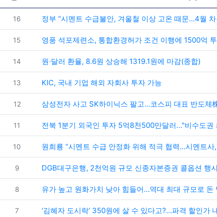
번호
정부 “시멘트 수급불안, 겨울철 이상 고온 때문…4월 차
16
번호
영풍 석포제련소, 통합환경허가 조건 이행에 1500억 
15
번호
원·달러 환율, 8.6원 상승해 1319.1원에 마감(종합)
14
번호
KIC, 국내 기업 해외 자회사 투자 가능
13
번호
삼성전자 사고 SK하이닉스 팔고…코스피 대표 반도체株의 외국인
12
번호
전북 1분기 외국인 투자 5억8천500만달러…"비수도권 
11
번호
원희룡 “시멘트 수급 안정화 위해 적극 협력…시멘트사,
10
번호
DGB대구은행, 2천억원 규모 신종자본증권 콜옵션 행
9
번호
유가 높고 원화가치 낮아 힘들어…역대 최대 규모로 돈
8
번호
‘김혜자 도시락’ 350원에 살 수 있다고?...파격 할인가 
7