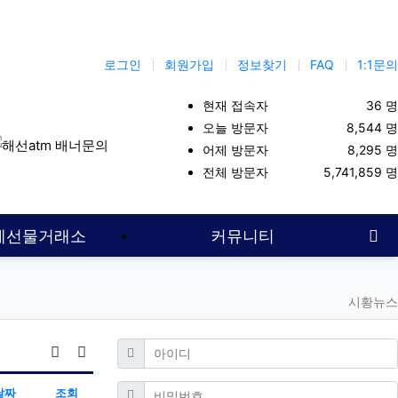
로그인
회원가입
정보찾기
FAQ
1:1문의
현재 접속자
36 명
오늘 방문자
8,544 명
어제 방문자
8,295 명
해외선물사이트
해선대여업체
해외선물커뮤니티
대여계좌
선물
전체 방문자
5,741,859 명
사
계선물거래소
커뮤니티
시황뉴스
필수
아이디
날짜순 정렬
게시판 검색
필수
비밀번호
날짜
조회