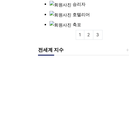
승리자
호텔리어
축포
1
2
3
전세계 지수