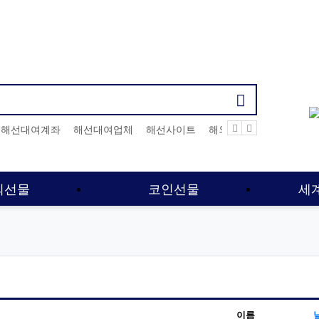
기검색어
해선대여계좌
해선대여업체
해선사이트
해외선물
선물옵션
외선물
코인선물
세
이름