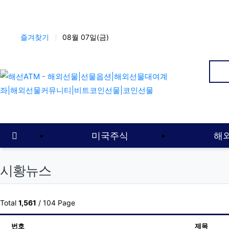
상단 네비
즐겨찾기
08월 07일(금)
인
메인 메뉴
홈으로
미국주식
해
시황뉴스
Total
1,561
/ 104 Page
번호
제목