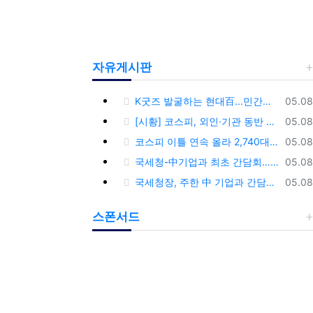
자유게시판
등록
K굿즈 발굴하는 현대百...민간기업 최초 ‘대한민국 관광공모전’ 후원
05.08
등록
[시황] 코스피, 외인·기관 동반 매수에 연이틀 상승…2745.05 마감
05.08
등록
코스피 이틀 연속 올라 2,740대 회복…코스닥은 강보합(종합)
05.08
등록
국세청-中기업과 최초 간담회…외국기업 세제혜택 등 논의
05.08
등록
국세청장, 주한 中 기업과 간담회…“차별없는 공정과세 약속”
05.08
스폰서드