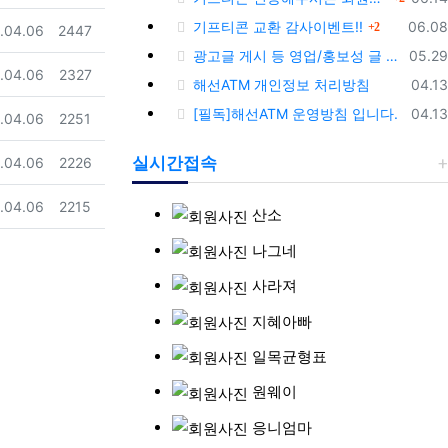
댓글
등록
기프티콘 교환 감사이벤트!!
06.08
2
일
조회
.04.06
2447
등록
광고글 게시 등 영업/홍보성 글 삭제 및 제제대상입니다.
05.29
일
조회
.04.06
2327
등록
해선ATM 개인정보 처리방침
04.13
등록
[필독]해선ATM 운영방침 입니다.
04.13
일
조회
.04.06
2251
일
조회
실시간접속
.04.06
2226
일
조회
.04.06
2215
산소
나그네
사라져
지혜아빠
일목균형표
원웨이
응니엄마