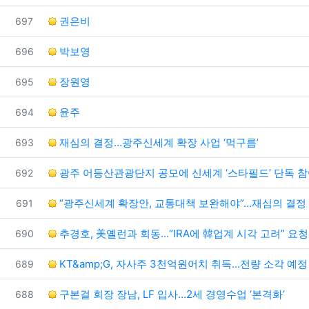
번호
권은비
697
번호
박보영
696
번호
장원영
695
번호
윤주
694
번호
재심의 결정…광주신세계 확장 사업 ‘먹구름’
693
번호
광주 어등산관광단지 공모에 신세계 ‘스타필드’ 단독 
692
번호
“광주신세계 확장안, 교통대책 보완해야”…재심의 결정
691
번호
추경호, 美옐런과 회동...“IRA에 韓업계 시각 고려” 요청
690
번호
KT&amp;G, 자사주 3천억원어치 취득…전량 소각 예정
689
번호
구본걸 회장 장남, LF 입사…2세 경영수업 ‘본격화’
688