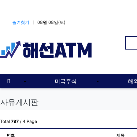
상단 네비
즐겨찾기
08월 08일(토)
인
메인 메뉴
홈으로
미국주식
해
자유게시판
Total
797
/ 4 Page
번호
제목