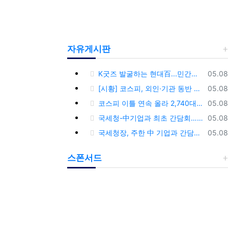
자유게시판
등록
K굿즈 발굴하는 현대百...민간기업 최초 ‘대한민국 관광공모전’ 후원
05.08
등록
[시황] 코스피, 외인·기관 동반 매수에 연이틀 상승…2745.05 마감
05.08
등록
코스피 이틀 연속 올라 2,740대 회복…코스닥은 강보합(종합)
05.08
등록
국세청-中기업과 최초 간담회…외국기업 세제혜택 등 논의
05.08
등록
국세청장, 주한 中 기업과 간담회…“차별없는 공정과세 약속”
05.08
스폰서드