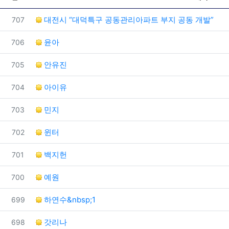
번호
대전시 “대덕특구 공동관리아파트 부지 공동 개발”
707
번호
윤아
706
번호
안유진
705
번호
아이유
704
번호
민지
703
번호
윈터
702
번호
백지헌
701
번호
예원
700
번호
하연수&nbsp;1
699
번호
갓리나
698