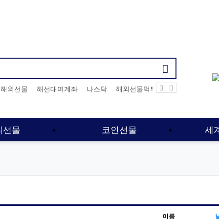
기검색어
해외선물
해선대여계좌
나스닥
해외선물먹튀업체
해외선물커
외선물
코인선물
세
이름