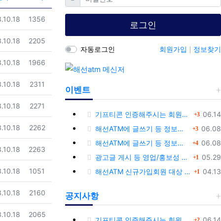
일
조회
.10.18
1356
로그인
일
조회
.10.18
2205
자동로그인
회원가입
정보찾기
일
조회
.10.18
1966
일
조회
.10.18
2311
이벤트
일
조회
.10.18
2271
댓글
등록
기프티콘 인증해주시는 회원님께 추가 포인트 쏩니다!!
06.14
3
일
조회
댓글
.10.18
2262
등록
해선ATM에 글쓰기 등 정보공유글 남기고 기프티콘 받자!
06.08
3
댓글
등록
해선ATM에 글쓰기 등 정보공유글 남기고 기프티콘 받자!
06.08
4
일
조회
.10.18
2263
댓글
등록
광고글 게시 등 영업/홍보성 글 삭제 및 제제대상입니다.
05.29
1
댓글
일
조회
등록
.10.18
1051
해선ATM 신규가입회원 대상 이벤트 안내
04.13
1
일
조회
.10.18
2160
공지사항
일
조회
.10.18
2065
댓글
등록
기프티콘 인증해주시는 회원님께 추가 포인트 쏩니다!!
06.14
2