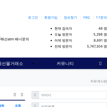
로그인
회원가입
정보찾기
FAQ
1:1문의
현재 접속자
48 명
오늘 방문자
5,298 명
어제 방문자
8,691 명
뮤니티
주식투자
해선대여업체
항셍
선물옵션
해외선물사이트
전체 방문자
5,747,304 명
사
계선물거래소
커뮤니티
자유게시판
필수
아이디
날짜순 정렬
게시판 검색
필수
비밀번호
날짜
조회