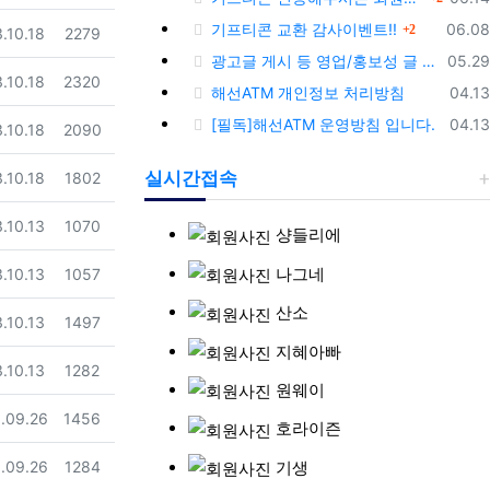
댓글
등록
기프티콘 교환 감사이벤트!!
06.08
2
일
조회
.10.18
2279
등록
광고글 게시 등 영업/홍보성 글 삭제 및 제제대상입니다.
05.29
일
조회
.10.18
2320
등록
해선ATM 개인정보 처리방침
04.13
등록
[필독]해선ATM 운영방침 입니다.
04.13
일
조회
.10.18
2090
일
조회
실시간접속
.10.18
1802
일
조회
.10.13
1070
샹들리에
나그네
일
조회
.10.13
1057
산소
일
조회
.10.13
1497
지혜아빠
일
조회
.10.13
1282
원웨이
일
조회
.09.26
1456
호라이즌
일
조회
기생
.09.26
1284