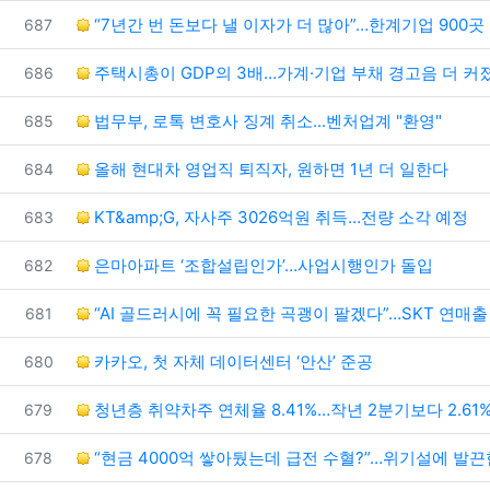
번호
“7년간 번 돈보다 낼 이자가 더 많아”…한계기업 900곳
687
번호
주택시총이 GDP의 3배…가계·기업 부채 경고음 더 커
686
번호
법무부, 로톡 변호사 징계 취소...벤처업계 "환영"
685
번호
올해 현대차 영업직 퇴직자, 원하면 1년 더 일한다
684
번호
KT&amp;G, 자사주 3026억원 취득…전량 소각 예정
683
번호
은마아파트 ‘조합설립인가’…사업시행인가 돌입
682
번호
“AI 골드러시에 꼭 필요한 곡괭이 팔겠다”…SKT 연매출
681
번호
카카오, 첫 자체 데이터센터 ‘안산’ 준공
680
번호
청년층 취약차주 연체율 8.41%…작년 2분기보다 2.61
679
번호
“현금 4000억 쌓아뒀는데 급전 수혈?”…위기설에 발
678