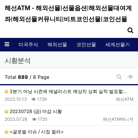
해선ATM - 해외선물|선물옵션|해외선물대여계
좌|해외선물커뮤니티|비트코인선물|코인선물
기
메뉴
미국주식
해외선물
코인선물
세계선물거래
시황분석
조
Total
889
/ 8 Page
게시판 
3분기 어닝 시즌에 애널리스트 예상치 상회 실적 발표할…
등록일
조회
등록자
2023.10.13
1729
해선ATM
20230728 (금) 마감 시황
등록일
조회
등록자
2023.07.28
1720
해선ATM매니저
<글로벌 이슈 / 시장 컬러>