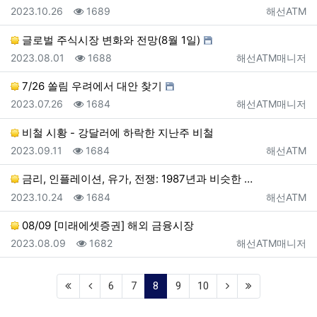
등록일
조회
등록자
2023.10.26
1689
해선ATM
글로벌 주식시장 변화와 전망(8월 1일)
등록일
조회
등록자
2023.08.01
1688
해선ATM매니저
7/26 쏠림 우려에서 대안 찾기
등록일
조회
등록자
2023.07.26
1684
해선ATM매니저
비철 시황 - 강달러에 하락한 지난주 비철
등록일
조회
등록자
2023.09.11
1684
해선ATM
금리, 인플레이션, 유가, 전쟁: 1987년과 비슷한 …
등록일
조회
등록자
2023.10.24
1684
해선ATM
08/09 [미래에셋증권] 해외 금융시장
등록일
조회
등록자
2023.08.09
1682
해선ATM매니저
(current)
6
7
8
9
10