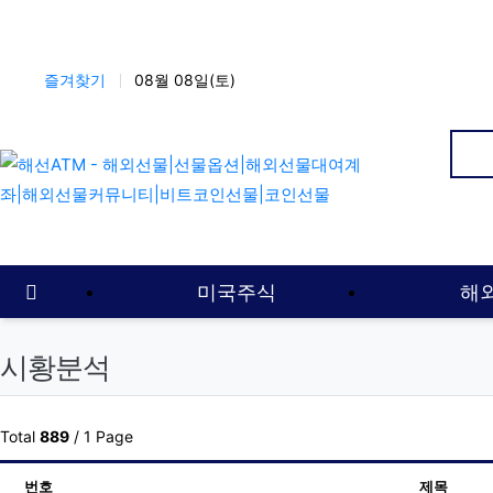
상단 네비
즐겨찾기
08월 08일(토)
인
메인 메뉴
홈으로
미국주식
해
시황분석
Total
889
/ 1 Page
번호
제목