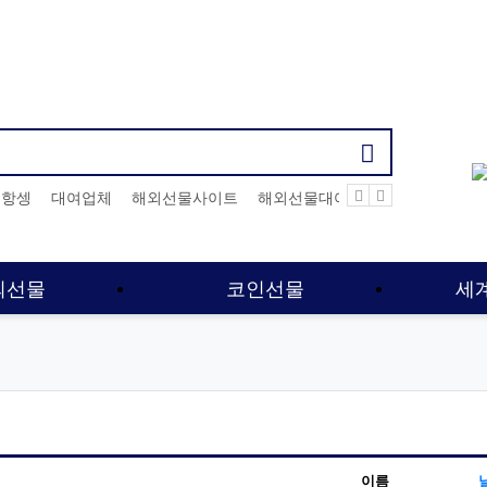
기검색어
항셍
대여업체
해외선물사이트
해외선물대여계좌
선물옵션
외선물
코인선물
세
이름