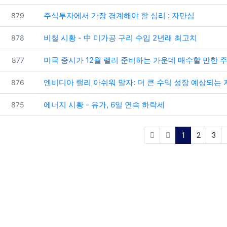
번호
주식투자에서 가장 경계해야 할 심리 : 자만심
879
번호
비철 시황 - 中 미가공 구리 수입 2년래 최고치
878
번호
미국 증시가 12월 랠리 준비하는 가운데 매수할 만한 주
877
번호
엔비디아 랠리 아쉬워 말자: 더 큰 수익 성장 예상되는 
876
번호
에너지 시황 - 유가, 6일 연속 하락세
875
(current)
1
2
3