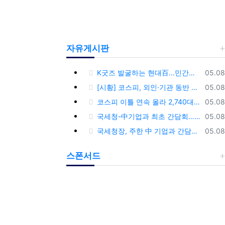
자유게시판
등록
K굿즈 발굴하는 현대百...민간기업 최초 ‘대한민국 관광공모전’ 후원
05.08
등록
[시황] 코스피, 외인·기관 동반 매수에 연이틀 상승…2745.05 마감
05.08
등록
코스피 이틀 연속 올라 2,740대 회복…코스닥은 강보합(종합)
05.08
등록
국세청-中기업과 최초 간담회…외국기업 세제혜택 등 논의
05.08
등록
국세청장, 주한 中 기업과 간담회…“차별없는 공정과세 약속”
05.08
스폰서드