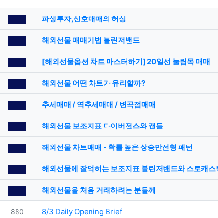
공지사항
파생투자,신호매매의 허상
공지사항
해외선물 매매기법 볼린저밴드
공지사항
[해외선물옵션 차트 마스터하기] 20일선 눌림목 매매
공지사항
해외선물 어떤 차트가 유리할까?
공지사항
추세매매 / 역추세매매 / 변곡점매매
공지사항
해외선물 보조지표 다이버전스와 캔들
공지사항
해외선물 차트매매 - 확률 높은 상승반전형 패턴
공지사항
해외선물에 잘먹히는 보조지표 볼린저밴드와 스토캐스
공지사항
해외선물을 처음 거래하려는 분들께
번호
8/3 Daily Opening Brief
880