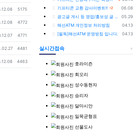
댓글
등록
기프티콘 교환 감사이벤트!!
06.08
2
일
조회
.12.08
5175
등록
광고글 게시 등 영업/홍보성 글 삭제 및 제제대상입니다.
05.29
일
조회
.12.08
4772
등록
해선ATM 개인정보 처리방침
04.13
등록
[필독]해선ATM 운영방침 입니다.
04.13
일
조회
.12.07
4771
일
조회
실시간접속
.02.27
4481
일
조회
.12.08
4463
호라이즌
회오리
성수동현자
승리자
달마시안
일목균형표
선물도사