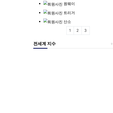
원웨이
트리거
산소
1
2
3
전세계 지수