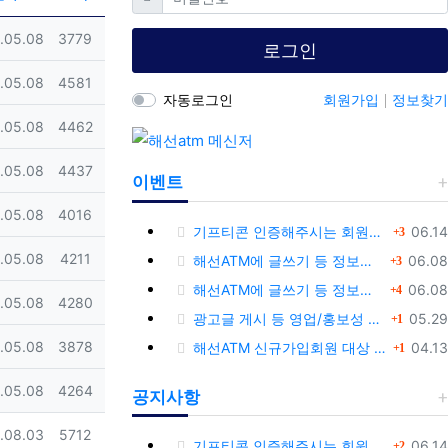
일
조회
.05.08
3779
로그인
일
조회
.05.08
4581
자동로그인
회원가입
정보찾기
일
조회
.05.08
4462
일
조회
.05.08
4437
이벤트
일
조회
.05.08
4016
댓글
등록
기프티콘 인증해주시는 회원님께 추가 포인트 쏩니다!!
06.14
3
일
조회
댓글
.05.08
4211
등록
해선ATM에 글쓰기 등 정보공유글 남기고 기프티콘 받자!
06.08
3
댓글
등록
해선ATM에 글쓰기 등 정보공유글 남기고 기프티콘 받자!
06.08
4
일
조회
.05.08
4280
댓글
등록
광고글 게시 등 영업/홍보성 글 삭제 및 제제대상입니다.
05.29
1
댓글
일
조회
등록
.05.08
3878
해선ATM 신규가입회원 대상 이벤트 안내
04.13
1
일
조회
.05.08
4264
공지사항
일
조회
.08.03
5712
댓글
등록
기프티콘 인증해주시는 회원님께 추가 포인트 쏩니다!!
06.14
2