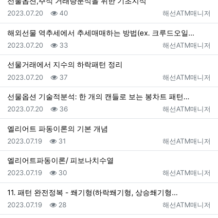
선물옵션,주식 거래량분석을 위한 기초지식
등록일
조회
등록자
2023.07.20
40
해선ATM매니저
해외선물 역추세에서 추세매매하는 방법(ex. 크루드오일…
등록일
조회
등록자
2023.07.20
33
해선ATM매니저
선물거래에서 지수의 하락패턴 정리
등록일
조회
등록자
2023.07.20
37
해선ATM매니저
선물옵션 기술적분석: 한 개의 캔들로 보는 봉차트 패턴…
등록일
조회
등록자
2023.07.20
36
해선ATM매니저
엘리어트 파동이론의 기본 개념
등록일
조회
등록자
2023.07.19
31
해선ATM매니저
엘리어트파동이론/ 피보나치수열
등록일
조회
등록자
2023.07.19
30
해선ATM매니저
11. 패턴 완전정복 - 쐐기형(하락쐐기형, 상승쐐기형…
등록일
조회
등록자
2023.07.19
28
해선ATM매니저