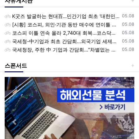
자유게시판
등록일
K굿즈 발굴하는 현대百...민간기업 최초 ‘대한민국 관광공모전’ 후원
05.08
등록일
[시황] 코스피, 외인·기관 동반 매수에 연이틀 상승…2745.05 마감
05.08
등록일
코스피 이틀 연속 올라 2,740대 회복…코스닥은 강보합(종합)
05.08
등록일
국세청-中기업과 최초 간담회…외국기업 세제혜택 등 논의
05.08
등록일
국세청장, 주한 中 기업과 간담회…“차별없는 공정과세 약속”
05.08
스폰서드
Previous
Next