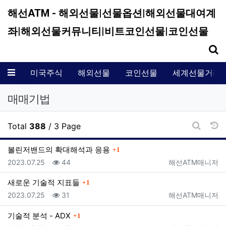
해선ATM - 해외선물|선물옵션|해외선물대여계
좌|해외선물커뮤니티|비트코인선물|코인선물
기
메뉴
미국주식
해외선물
코인선물
세계선물거래
매매기법
날
Total
388
/ 3 Page
게시판 
댓글
볼린저밴드의 확대해석과 응용
1
등록일
조회
등록자
2023.07.25
44
해선ATM매니저
댓글
새로운 기술적 지표들
1
등록일
조회
등록자
2023.07.25
31
해선ATM매니저
댓글
기술적 분석 - ADX
1