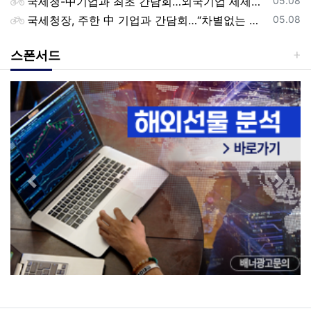
국세청-中기업과 최초 간담회…외국기업 세제혜택 등 논의
05.08
등록일
국세청장, 주한 中 기업과 간담회…“차별없는 공정과세 약속”
05.08
스폰서드
Previous
Next