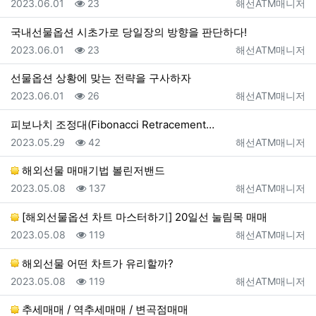
등록일
조회
등록자
2023.06.01
23
해선ATM매니저
국내선물옵션 시초가로 당일장의 방향을 판단하다!
등록일
조회
등록자
2023.06.01
23
해선ATM매니저
선물옵션 상황에 맞는 전략을 구사하자
등록일
조회
등록자
2023.06.01
26
해선ATM매니저
피보나치 조정대(Fibonacci Retracement…
등록일
조회
등록자
2023.05.29
42
해선ATM매니저
해외선물 매매기법 볼린저밴드
등록일
조회
등록자
2023.05.08
137
해선ATM매니저
[해외선물옵션 차트 마스터하기] 20일선 눌림목 매매
등록일
조회
등록자
2023.05.08
119
해선ATM매니저
해외선물 어떤 차트가 유리할까?
등록일
조회
등록자
2023.05.08
119
해선ATM매니저
추세매매 / 역추세매매 / 변곡점매매