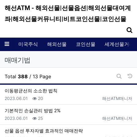
해선ATM - 해외선물|선물옵션|해외선물대여계
좌|해외선물커뮤니티|비트코인선물|코인선물
기
메뉴
미국주식
해외선물
코인선물
세계선물거래
매매기법
날
Total
388
/ 13 Page
게시판 
이동평균선의 소소한 법칙
등록일
조회
등록자
2023.06.01
20
해선ATM매니저
기본적인 손실관리 방법 2%
등록일
조회
등록자
2023.06.01
25
해선ATM매니저
선물 옵션 투자자별 효과적인 매매전략