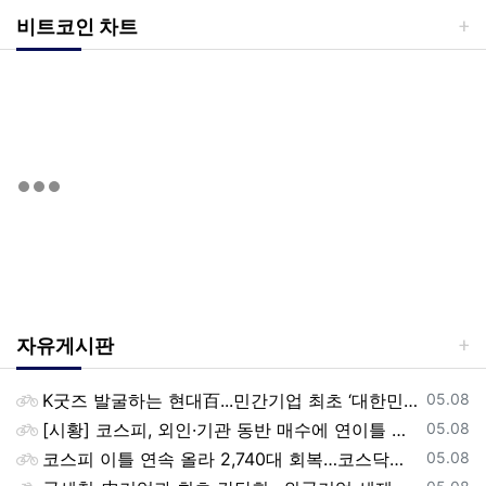
비트코인 차트
자유게시판
등록일
K굿즈 발굴하는 현대百...민간기업 최초 ‘대한민국 관광공모전’ 후원
05.08
등록일
[시황] 코스피, 외인·기관 동반 매수에 연이틀 상승…2745.05 마감
05.08
등록일
코스피 이틀 연속 올라 2,740대 회복…코스닥은 강보합(종합)
05.08
등록일