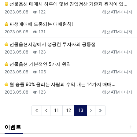
선물옵션 매매시 하루에 몇번 진입청산 기준과 원칙이 있…
등록일
조회
등록자
2023.05.08
122
해선ATM매니저
파생매매에 도움되는 매매원칙!
등록일
조회
등록자
2023.05.08
131
해선ATM매니저
선물옵션시장에서 성공한 투자자의 공통점
등록일
조회
등록자
2023.05.08
123
해선ATM매니저
선물옵션 기본적인 5가지 원칙
등록일
조회
등록자
2023.05.08
106
해선ATM매니저
월 승률 90% 올리는 사람의 수익 내는 14가지 매매…
등록일
조회
등록자
2023.05.08
123
해선ATM매니저
(current)
11
12
13
이벤트