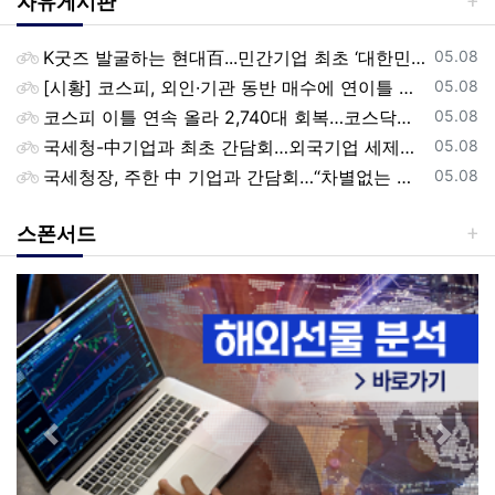
자유게시판
등록일
K굿즈 발굴하는 현대百...민간기업 최초 ‘대한민국 관광공모전’ 후원
05.08
등록일
[시황] 코스피, 외인·기관 동반 매수에 연이틀 상승…2745.05 마감
05.08
등록일
코스피 이틀 연속 올라 2,740대 회복…코스닥은 강보합(종합)
05.08
등록일
국세청-中기업과 최초 간담회…외국기업 세제혜택 등 논의
05.08
등록일
국세청장, 주한 中 기업과 간담회…“차별없는 공정과세 약속”
05.08
스폰서드
Previous
Next