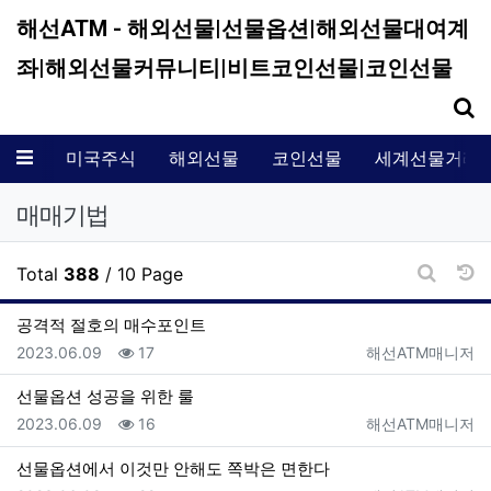
해선ATM - 해외선물|선물옵션|해외선물대여계
좌|해외선물커뮤니티|비트코인선물|코인선물
기
메뉴
미국주식
해외선물
코인선물
세계선물거래
매매기법
날
Total
388
/ 10 Page
게시판 
공격적 절호의 매수포인트
등록일
조회
등록자
2023.06.09
17
해선ATM매니저
선물옵션 성공을 위한 룰
등록일
조회
등록자
2023.06.09
16
해선ATM매니저
선물옵션에서 이것만 안해도 쪽박은 면한다