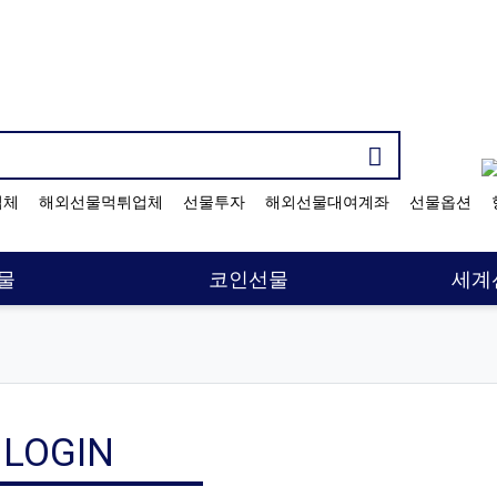
기검색어
업체
해외선물먹튀업체
선물투자
해외선물대여계좌
선물옵션
물
코인선물
세계
LOGIN