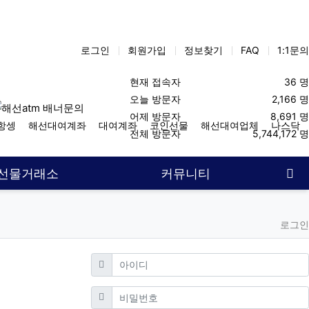
로그인
회원가입
정보찾기
FAQ
1:1문의
현재 접속자
36 명
오늘 방문자
2,166 명
어제 방문자
8,691 명
항셍
해선대여계좌
대여계좌
코인선물
해선대여업체
나스닥
전체 방문자
5,744,172 명
사
선물거래소
커뮤니티
로그인
필수
아이디
필수
비밀번호