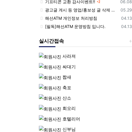
댓글
등록
기프티콘 교환 감사이벤트!!
06.08
2
등록
광고글 게시 등 영업/홍보성 글 삭제 및 제제대상입니다.
05.29
등록
해선ATM 개인정보 처리방침
04.13
등록
[필독]해선ATM 운영방침 입니다.
04.13
실시간접속
사라져
싸대기
짭새
축포
산소
회오리
호텔리어
신부님