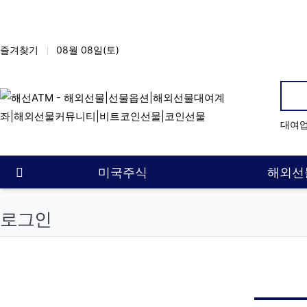
상단 네비
즐겨찾기
08월 08일(토)
인
대여
메인 메뉴
홈으로
미국주식
해외선
로그인