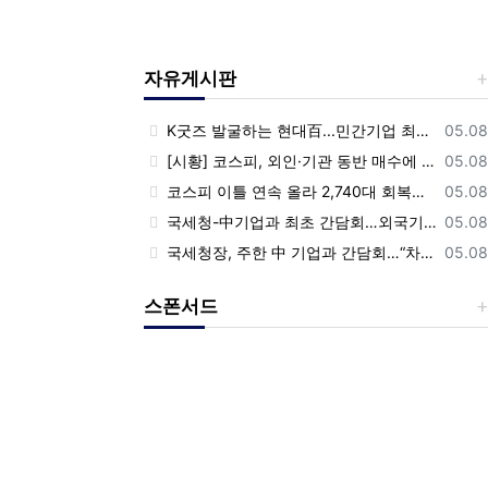
자유게시판
등록
K굿즈 발굴하는 현대百...민간기업 최초 ‘대한민국 관광공모전’ 후원
05.08
등록
[시황] 코스피, 외인·기관 동반 매수에 연이틀 상승…2745.05 마감
05.08
등록
코스피 이틀 연속 올라 2,740대 회복…코스닥은 강보합(종합)
05.08
등록
국세청-中기업과 최초 간담회…외국기업 세제혜택 등 논의
05.08
등록
국세청장, 주한 中 기업과 간담회…“차별없는 공정과세 약속”
05.08
스폰서드
Previous
Nex