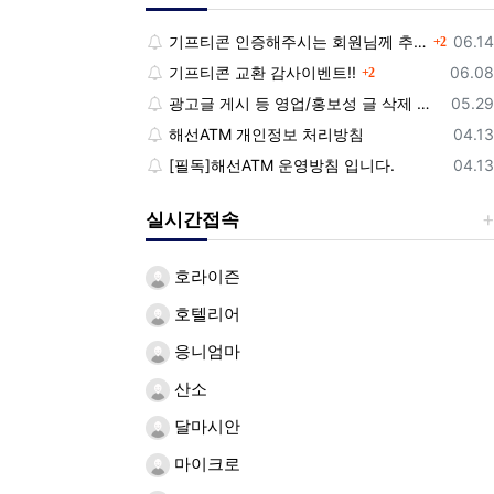
댓글
등록
기프티콘 인증해주시는 회원님께 추가 포인트 쏩니다!!
06.14
2
댓글
등록
기프티콘 교환 감사이벤트!!
06.08
2
등록
광고글 게시 등 영업/홍보성 글 삭제 및 제제대상입니다.
05.29
등록
해선ATM 개인정보 처리방침
04.13
등록
[필독]해선ATM 운영방침 입니다.
04.13
실시간접속
호라이즌
호텔리어
응니엄마
산소
달마시안
마이크로