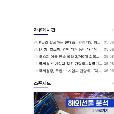
자유게시판
등록
K굿즈 발굴하는 현대百...민간기업 최초 ‘대한민국 관광공모전’ 후원
05.08
등록
[시황] 코스피, 외인·기관 동반 매수에 연이틀 상승…2745.05 마감
05.08
등록
코스피 이틀 연속 올라 2,740대 회복…코스닥은 강보합(종합)
05.08
등록
국세청-中기업과 최초 간담회…외국기업 세제혜택 등 논의
05.08
등록
국세청장, 주한 中 기업과 간담회…“차별없는 공정과세 약속”
05.08
스폰서드