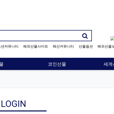
기검색어
옵션커뮤니티
해외선물사이트
해선커뮤니티
선물옵션
해외선물
물
코인선물
세계
LOGIN