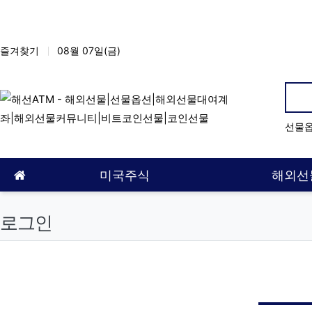
상단 네비
즐겨찾기
08월 07일(금)
인
선물
메인 메뉴
홈으로
미국주식
해외선
로그인