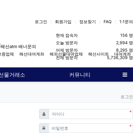
로그인
회원가입
정보찾기
FAQ
1:1문의
현재 접속자
156 명
오늘 방문자
2,994 명
어제 방문자
8,295 명
보증업체
해선대여계좌
해외선물대여업체
해선사이트
대여계좌
전체 방문자
5,736,309 명
사
선물거래소
커뮤니티
로그인
필수
아이디
필수
비밀번호