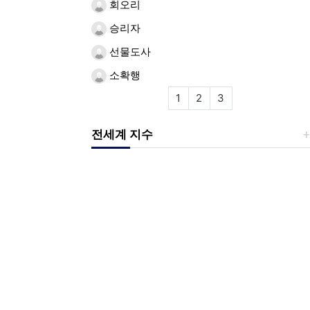
회오리
승리자
선물도사
소확행
1
2
3
전세계 지수