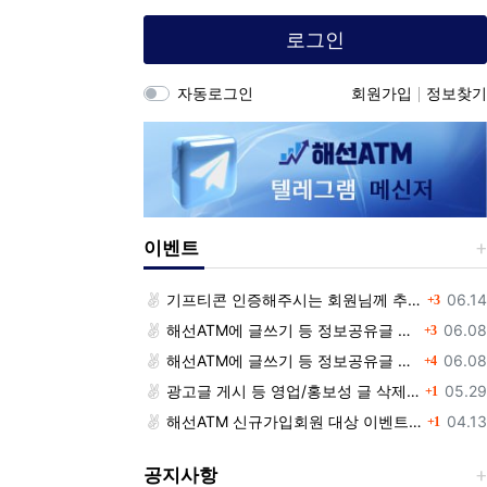
로그인
자동로그인
회원가입
정보찾기
이벤트
댓글
등록
기프티콘 인증해주시는 회원님께 추가 포인트 쏩니다!!
06.14
3
댓글
등록
해선ATM에 글쓰기 등 정보공유글 남기고 기프티콘 받자!
06.08
3
댓글
등록
해선ATM에 글쓰기 등 정보공유글 남기고 기프티콘 받자!
06.08
4
댓글
등록
광고글 게시 등 영업/홍보성 글 삭제 및 제제대상입니다.
05.29
1
댓글
등록
해선ATM 신규가입회원 대상 이벤트 안내
04.13
1
공지사항