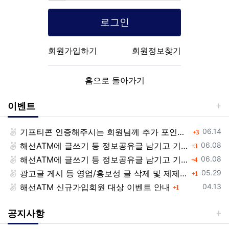
로그인
회원가입하기
회원정보찾기
홈으로 돌아가기
이벤트
등록일
기프티콘 인증해주시는 회원님께 추가 포인트 쏩니다!!
댓글
06.14
3
등록일
해선ATM에 글쓰기 등 정보공유글 남기고 기프티콘 받자!
댓글
06.08
3
등록일
해선ATM에 글쓰기 등 정보공유글 남기고 기프티콘 받자!
댓글
06.08
4
등록일
광고글 게시 등 영업/홍보성 글 삭제 및 제제대상입니다.
댓글
05.29
1
등록일
해선ATM 신규가입회원 대상 이벤트 안내
댓글
04.13
1
공지사항