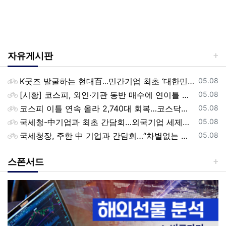
자유게시판
등록일
K굿즈 발굴하는 현대百...민간기업 최초 ‘대한민국 관광공모전’ 후원
05.08
등록일
[시황] 코스피, 외인·기관 동반 매수에 연이틀 상승…2745.05 마감
05.08
등록일
코스피 이틀 연속 올라 2,740대 회복…코스닥은 강보합(종합)
05.08
등록일
국세청-中기업과 최초 간담회…외국기업 세제혜택 등 논의
05.08
등록일
국세청장, 주한 中 기업과 간담회…“차별없는 공정과세 약속”
05.08
스폰서드