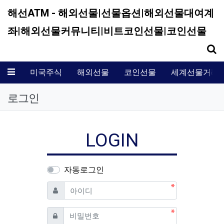
해선ATM - 해외선물|선물옵션|해외선물대여계
좌|해외선물커뮤니티|비트코인선물|코인선물
기
메뉴
미국주식
해외선물
코인선물
세계선물거래
로그인
LOGIN
자동로그인
필수
아이디
필수
비밀번호