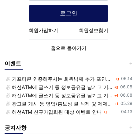
로그인
회원가입하기
회원정보찾기
홈으로 돌아가기
이벤트
등록일
기프티콘 인증해주시는 회원님께 추가 포인트 쏩니다!!
댓글
06.14
3
등록일
해선ATM에 글쓰기 등 정보공유글 남기고 기프티콘 받자!
댓글
06.08
3
등록일
해선ATM에 글쓰기 등 정보공유글 남기고 기프티콘 받자!
댓글
06.08
4
등록일
광고글 게시 등 영업/홍보성 글 삭제 및 제제대상입니다.
댓글
05.29
1
등록일
해선ATM 신규가입회원 대상 이벤트 안내
댓글
04.13
1
공지사항