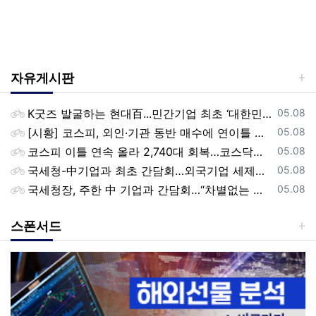
자유게시판
등록일
K굿즈 발굴하는 현대百...민간기업 최초 ‘대한민국 관광공모전’ 후원
05.08
등록일
[시황] 코스피, 외인·기관 동반 매수에 연이틀 상승…2745.05 마감
05.08
등록일
코스피 이틀 연속 올라 2,740대 회복…코스닥은 강보합(종합)
05.08
등록일
국세청-中기업과 최초 간담회…외국기업 세제혜택 등 논의
05.08
등록일
국세청장, 주한 中 기업과 간담회…“차별없는 공정과세 약속”
05.08
스폰서드