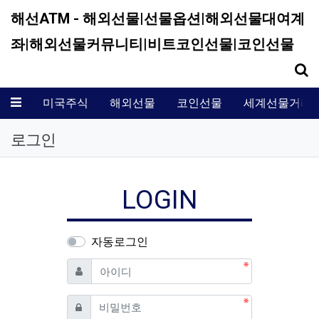
해선ATM - 해외선물|선물옵션|해외선물대여계
좌|해외선물커뮤니티|비트코인선물|코인선물
기
메뉴
미국주식
해외선물
코인선물
세계선물거래
로그인
LOGIN
자동로그인
필수
아이디
필수
비밀번호