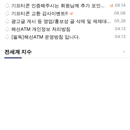
등록일
기프티콘 인증해주시는 회원님께 추가 포인트 쏩니다!!
댓글
06.14
2
등록일
기프티콘 교환 감사이벤트!!
댓글
06.08
2
등록일
광고글 게시 등 영업/홍보성 글 삭제 및 제제대상입니다.
05.29
등록일
해선ATM 개인정보 처리방침
04.13
등록일
[필독]해선ATM 운영방침 입니다.
04.13
전세계 지수