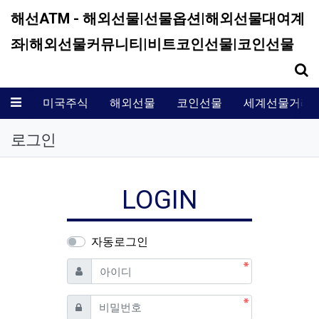
해선ATM - 해외선물|선물옵션|해외선물대여계
좌|해외선물커뮤니티|비트코인선물|코인선물
기
메뉴
미국주식
해외선물
코인선물
세계선물거래
로그인
LOGIN
자동로그인
필수
아이디
필수
비밀번호