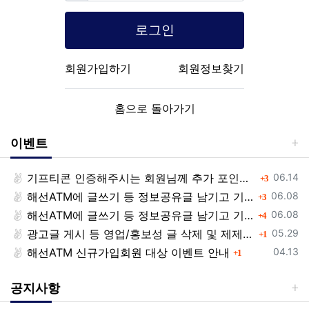
로그인
회원가입하기
회원정보찾기
홈으로 돌아가기
이벤트
등록일
기프티콘 인증해주시는 회원님께 추가 포인트 쏩니다!!
댓글
06.14
3
등록일
해선ATM에 글쓰기 등 정보공유글 남기고 기프티콘 받자!
댓글
06.08
3
등록일
해선ATM에 글쓰기 등 정보공유글 남기고 기프티콘 받자!
댓글
06.08
4
등록일
광고글 게시 등 영업/홍보성 글 삭제 및 제제대상입니다.
댓글
05.29
1
등록일
해선ATM 신규가입회원 대상 이벤트 안내
댓글
04.13
1
공지사항