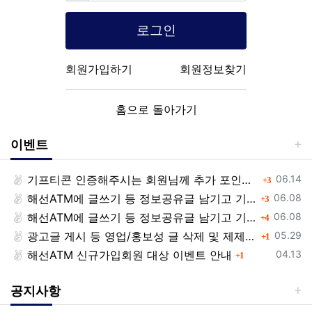
로그인
회원가입하기
회원정보찾기
홈으로 돌아가기
이벤트
등록일
기프티콘 인증해주시는 회원님께 추가 포인트 쏩니다!!
댓글
06.14
3
등록일
해선ATM에 글쓰기 등 정보공유글 남기고 기프티콘 받자!
댓글
06.08
3
등록일
해선ATM에 글쓰기 등 정보공유글 남기고 기프티콘 받자!
댓글
06.08
4
등록일
광고글 게시 등 영업/홍보성 글 삭제 및 제제대상입니다.
댓글
05.29
1
등록일
해선ATM 신규가입회원 대상 이벤트 안내
댓글
04.13
1
공지사항