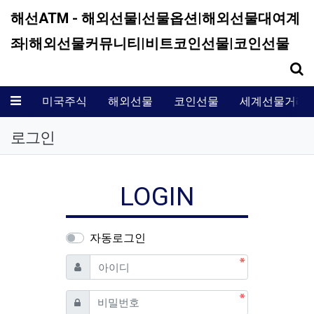
해선ATM - 해외선물|선물옵션|해외선물대여계
좌|해외선물커뮤니티|비트코인선물|코인선물
기
메뉴
미국주식
해외선물
코인선물
세계선물거래
로그인
LOGIN
자동로그인
필수
아이디
필수
비밀번호