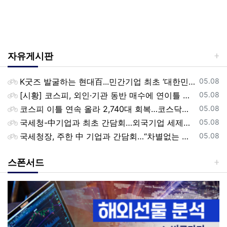
자유게시판
등록일
K굿즈 발굴하는 현대百...민간기업 최초 ‘대한민국 관광공모전’ 후원
05.08
등록일
[시황] 코스피, 외인·기관 동반 매수에 연이틀 상승…2745.05 마감
05.08
등록일
코스피 이틀 연속 올라 2,740대 회복…코스닥은 강보합(종합)
05.08
등록일
국세청-中기업과 최초 간담회…외국기업 세제혜택 등 논의
05.08
등록일
국세청장, 주한 中 기업과 간담회…“차별없는 공정과세 약속”
05.08
스폰서드