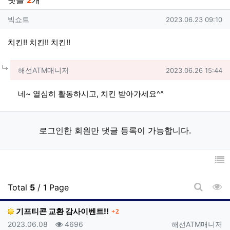
댓글
2
개
빅쇼트님의 댓글
작성일
빅쇼트
2023.06.23 09:10
치킨!! 치킨!! 치킨!!
댓글의
해선ATM매니저님의
댓글
작성일
해선ATM매니저
2023.06.26 15:44
네~ 열심히 활동하시고, 치킨 받아가세요^^
로그인한 회원만 댓글 등록이 가능합니다.
조
Total
5
/ 1 Page
게시판 
댓글
기프티콘 교환 감사이벤트!!
2
등록일
조회
등록자
2023.06.08
4696
해선ATM매니저