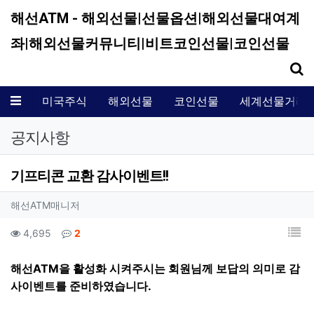
해선ATM - 해외선물|선물옵션|해외선물대여계
좌|해외선물커뮤니티|비트코인선물|코인선물
기
메뉴
미국주식
해외선물
코인선물
세계선물거래
공지사항
기프티콘 교환 감사이벤트!!
작성자 정보
작성
해선ATM매니저
컨텐츠 정보
목
조회
댓글
4,695
2
본문
해선ATM을 활성화 시켜주시는 회원님께 보답의 의미로 감
사이벤트를 준비하였습니다.