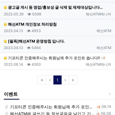
광고글 게시 등 영업/홍보성 글 삭제 및 제제대상입니다…
등록일
조회
등록자
2023.05.29
5098
해선ATM매니저
해선ATM 개인정보 처리방침
등록일
조회
등록자
2023.04.13
4953
해선ATM
[필독]해선ATM 운영방침 입니다.
등록일
조회
등록자
2023.04.13
5464
해선ATM
댓글
기프티콘 인증해주시는 회원님께 추가 포인트 쏩니다!!
2
등록일
조회
등록자
2023.06.14
4300
해선ATM매니저
(current)
1
이벤트
등록일
기프티콘 인증해주시는 회원님께 추가 포인트 쏩니다!!
댓글
06.14
3
등록일
해선ATM에 글쓰기 등 정보공유글 남기고 기프티콘 받자!
댓글
06.08
3