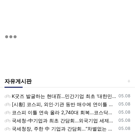
자유게시판
등록일
K굿즈 발굴하는 현대百...민간기업 최초 ‘대한민국 관광공모전’ 후원
05.08
등록일
[시황] 코스피, 외인·기관 동반 매수에 연이틀 상승…2745.05 마감
05.08
등록일
코스피 이틀 연속 올라 2,740대 회복…코스닥은 강보합(종합)
05.08
등록일
국세청-中기업과 최초 간담회…외국기업 세제혜택 등 논의
05.08
등록일
국세청장, 주한 中 기업과 간담회…“차별없는 공정과세 약속”
05.08