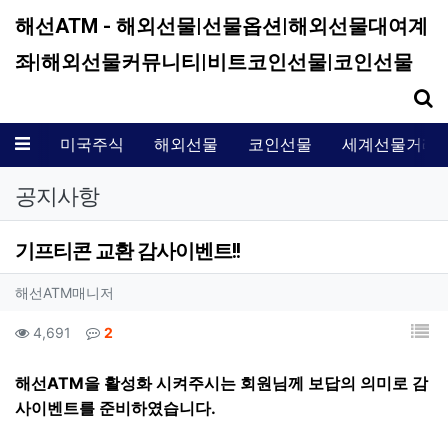
해선ATM - 해외선물|선물옵션|해외선물대여계
좌|해외선물커뮤니티|비트코인선물|코인선물
기
메뉴
미국주식
해외선물
코인선물
세계선물거래
공지사항
기프티콘 교환 감사이벤트!!
작성자 정보
작성
해선ATM매니저
컨텐츠 정보
목
조회
댓글
4,691
2
본문
해선ATM을 활성화 시켜주시는 회원님께 보답의 의미로 감
사이벤트를 준비하였습니다.