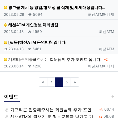
광고글 게시 등 영업/홍보성 글 삭제 및 제제대상입니다…
등록일
조회
등록자
2023.05.29
5094
해선ATM매니저
해선ATM 개인정보 처리방침
등록일
조회
등록자
2023.04.13
4950
해선ATM
[필독]해선ATM 운영방침 입니다.
등록일
조회
등록자
2023.04.13
5461
해선ATM
댓글
기프티콘 인증해주시는 회원님께 추가 포인트 쏩니다!!
2
등록일
조회
등록자
2023.06.14
4298
해선ATM매니저
(current)
1
이벤트
등록일
기프티콘 인증해주시는 회원님께 추가 포인트 쏩니다!!
댓글
06.14
3
등록일
해선ATM에 글쓰기 등 정보공유글 남기고 기프티콘 받자!
댓글
06.08
3