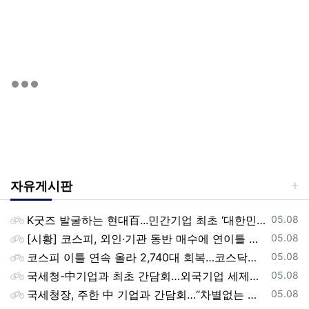
자유게시판
등록일
K굿즈 발굴하는 현대百...민간기업 최초 ‘대한민국 관광공모전’ 후원
05.08
등록일
[시황] 코스피, 외인·기관 동반 매수에 연이틀 상승…2745.05 마감
05.08
등록일
코스피 이틀 연속 올라 2,740대 회복…코스닥은 강보합(종합)
05.08
등록일
국세청-中기업과 최초 간담회…외국기업 세제혜택 등 논의
05.08
등록일
국세청장, 주한 中 기업과 간담회…“차별없는 공정과세 약속”
05.08