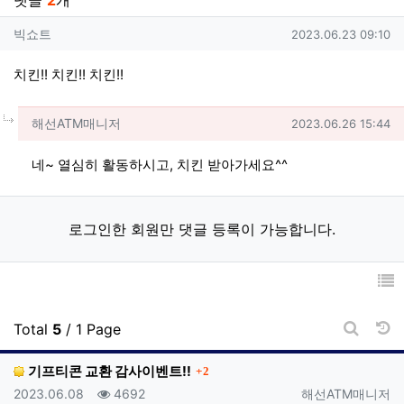
댓글
2
개
빅쇼트님의 댓글
작성일
빅쇼트
2023.06.23 09:10
치킨!! 치킨!! 치킨!!
댓글의
해선ATM매니저님의
댓글
작성일
해선ATM매니저
2023.06.26 15:44
네~ 열심히 활동하시고, 치킨 받아가세요^^
로그인한 회원만 댓글 등록이 가능합니다.
날
Total
5
/ 1 Page
게시판 
댓글
기프티콘 교환 감사이벤트!!
2
등록일
조회
등록자
2023.06.08
4692
해선ATM매니저