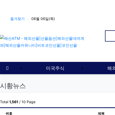
상단 네비
즐겨찾기
08월 06일(목)
인
메인 메뉴
홈으로
미국주식
해
시황뉴스
Total
1,561
/ 10 Page
번호
제목