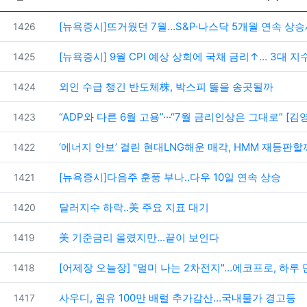
번호
[뉴욕증시]뜨거웠던 7월…S&P·나스닥 5개월 연속 상
1426
번호
[뉴욕증시] 9월 CPI 예상 상회에 국채 금리↑… 3대 지
1425
번호
외인 수급 챙긴 반도체株, 박스피 뚫을 송곳될까
1424
번호
“ADP와 다른 6월 고용”···“7월 금리인상은 그대로” [
1423
번호
‘에너지 안보’ 걸린 현대LNG해운 매각, HMM 재등판할
1422
번호
[뉴욕증시]다음주 훈풍 부나..다우 10일 연속 상승
1421
번호
달러지수 하락..美 주요 지표 대기
1420
번호
美 기준금리 올렸지만...끝이 보인다
1419
번호
[어제장 오늘장] "멀미 나는 2차전지"…에코프로, 하루
1418
번호
사우디, 원유 100만 배럴 추가감산…국내물가 경고등
1417