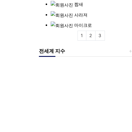
짭새
사라져
마이크로
1
2
3
전세계 지수