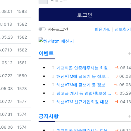
일
조회
.08.01
1583
로그인
일
조회
.10.13
1582
자동로그인
회원가입
정보찾기
일
조회
.05.23
1582
일
조회
.07.10
1582
이벤트
일
조회
.05.12
1581
댓글
등록
기프티콘 인증해주시는 회원님께 추가 포인트 쏩니다!!
06.14
3
일
조회
댓글
.07.22
1580
등록
해선ATM에 글쓰기 등 정보공유글 남기고 기프티콘 받자!
06.08
3
댓글
등록
해선ATM에 글쓰기 등 정보공유글 남기고 기프티콘 받자!
06.08
4
일
조회
.05.08
1578
댓글
등록
광고글 게시 등 영업/홍보성 글 삭제 및 제제대상입니다.
05.29
1
댓글
일
조회
등록
.07.27
1577
해선ATM 신규가입회원 대상 이벤트 안내
04.13
1
일
조회
.07.31
1574
공지사항
일
조회
.06.06
1574
댓글
등록
기프티콘 인증해주시는 회원님께 추가 포인트 쏩니다!!
06.14
2