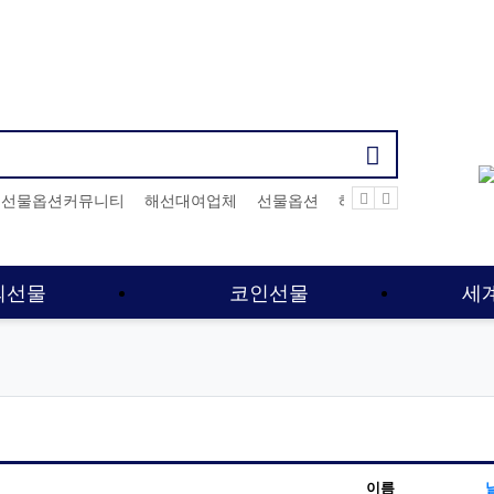
기검색어
선물옵션커뮤니티
해선대여업체
선물옵션
해외선물먹튀업체
외선물
코인선물
세
이름