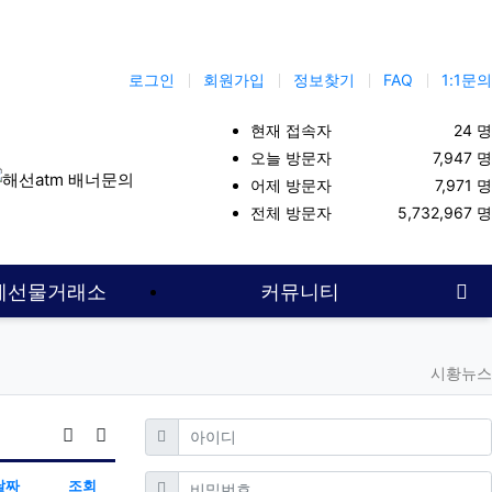
로그인
회원가입
정보찾기
FAQ
1:1문의
현재 접속자
24 명
오늘 방문자
7,947 명
어제 방문자
7,971 명
해선커뮤니티
해외선물사이트
코인선물
항셍
대여계좌
대여업
전체 방문자
5,732,967 명
사
계선물거래소
커뮤니티
시황뉴스
필수
아이디
조회순 정렬
게시판 검색
필수
비밀번호
날짜
조회