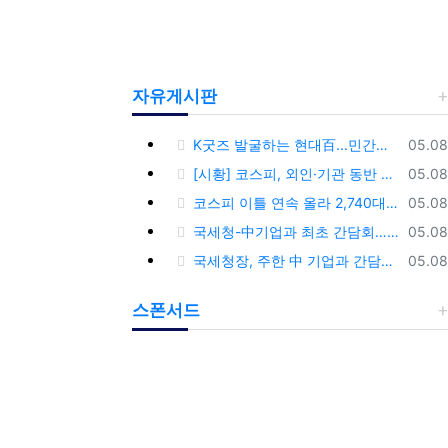
자유게시판
등록
K굿즈 발굴하는 현대百...민간기업 최초 ‘대한민국 관광공모전’ 후원
05.08
등록
[시황] 코스피, 외인·기관 동반 매수에 연이틀 상승…2745.05 마감
05.08
등록
코스피 이틀 연속 올라 2,740대 회복…코스닥은 강보합(종합)
05.08
등록
국세청-中기업과 최초 간담회…외국기업 세제혜택 등 논의
05.08
등록
국세청장, 주한 中 기업과 간담회…“차별없는 공정과세 약속”
05.08
스폰서드