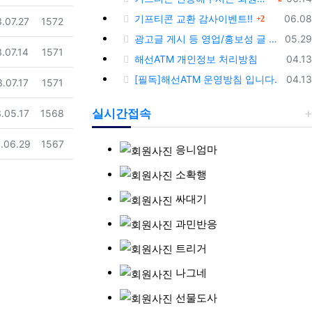
댓글
등록
기프티콘 교환 감사이벤트!!
06.08
2
일
조회
.07.27
1572
등록
광고글 게시 등 영업/홍보성 글 삭제 및 제제대상입니다.
05.29
일
조회
.07.14
1571
등록
해선ATM 개인정보 처리방침
04.13
등록
[필독]해선ATM 운영방침 입니다.
04.13
일
조회
.07.17
1571
일
조회
실시간접속
.05.17
1568
일
조회
.06.29
1567
응니엄마
소확행
싸대기
과민반응
트리거
나그네
선물도사