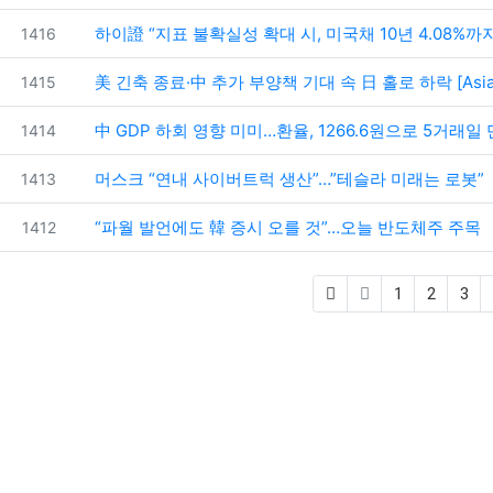
번호
하이證 “지표 불확실성 확대 시, 미국채 10년 4.08%까
1416
번호
美 긴축 종료·中 추가 부양책 기대 속 日 홀로 하락 [Asi
1415
번호
中 GDP 하회 영향 미미…환율, 1266.6원으로 5거래일
1414
번호
머스크 “연내 사이버트럭 생산”…”테슬라 미래는 로봇”
1413
번호
“파월 발언에도 韓 증시 오를 것”…오늘 반도체주 주목
1412
1
2
3