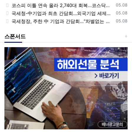
등록일
코스피 이틀 연속 올라 2,740대 회복…코스닥은 강보합(종합)
05.08
등록일
국세청-中기업과 최초 간담회…외국기업 세제혜택 등 논의
05.08
등록일
국세청장, 주한 中 기업과 간담회…“차별없는 공정과세 약속”
05.08
스폰서드
Previous
Next