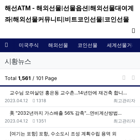
해선ATM - 해외선물|선물옵션|해외선물대여계
좌|해외선물커뮤니티|비트코인선물|코인선물
기
메뉴
미국주식
해외선물
코인선물
세계선물거래
시황뉴스
날
Total
1,561
/ 101 Page
게시판
교수님 모여살던 홍은동 교수촌…14년만에 재건축 합니다…
등록일
조회
등록자
2023.04.12
1318
최고관리자
美 "2032년까지 가스배출 56% 감축"…연비계산방법…
등록일
조회
등록자
2023.04.12
1351
최고관리자
[여기는 포항] 포항, 수소도시 조성 계획수립 용역 외