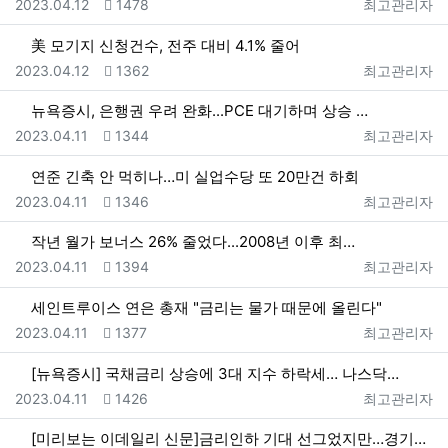
등록일
조회
등록자
2023.04.12
1478
최고관리자
美 모기지 신청건수, 전주 대비 4.1% 줄어
등록일
조회
등록자
2023.04.12
1362
최고관리자
뉴욕증시, 은행권 우려 완화...PCE 대기하며 상승 …
등록일
조회
등록자
2023.04.11
1344
최고관리자
연준 긴축 안 먹히나…미 실업수당 또 20만건 하회
등록일
조회
등록자
2023.04.11
1346
최고관리자
작년 월가 보너스 26% 줄었다...2008년 이후 최…
등록일
조회
등록자
2023.04.11
1394
최고관리자
세인트루이스 연은 총재 "금리는 물가 때문에 올린다"
등록일
조회
등록자
2023.04.11
1377
최고관리자
[뉴욕증시] 국채금리 상승에 3대 지수 하락세… 나스닥…
등록일
조회
등록자
2023.04.11
1426
최고관리자
[미리보는 이데일리 신문]금리인하 기대 선그었지만…경기…