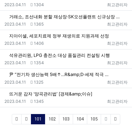
등록일
조회
등록자
2023.04.11
1304
최고관리자
거래소, 조선내화 분할 재상장·SK오션플랜트 신규상장 …
등록일
조회
등록자
2023.04.11
1365
최고관리자
지아이셀, 세포치료제 정부 재생의료 지원과제 선정
등록일
조회
등록자
2023.04.11
1406
최고관리자
석유관리원, LPG 충전소 대상 품질관리 컨설팅 시행
등록일
조회
등록자
2023.04.11
1354
최고관리자
尹 “전기차 생산능력 5배↑…R&amp;D·세제 적극 …
등록일
조회
등록자
2023.04.11
1325
최고관리자
뜨거운 감자 ‘양곡관리법’ [경제&amp;이슈]
등록일
조회
등록자
2023.04.11
1345
최고관리자
(current)
101
102
103
104
105