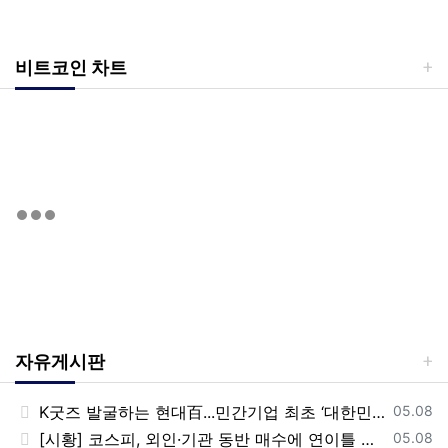
비트코인 차트
자유게시판
등록일
K굿즈 발굴하는 현대百...민간기업 최초 ‘대한민국 관광공모전’ 후원
05.08
등록일
[시황] 코스피, 외인·기관 동반 매수에 연이틀 상승…2745.05 마감
05.08