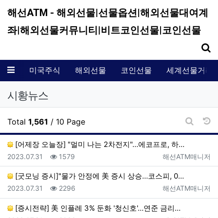
해선ATM - 해외선물|선물옵션|해외선물대여계
좌|해외선물커뮤니티|비트코인선물|코인선물
기
메뉴
미국주식
해외선물
코인선물
세계선물거래
시황뉴스
날
Total
1,561
/ 10 Page
게시판 
[어제장 오늘장] "멀미 나는 2차전지"…에코프로, 하…
등록일
조회
등록자
2023.07.31
1579
해선ATM매니저
[굿모닝 증시]"물가 안정에 美 증시 상승…코스피, 0…
등록일
조회
등록자
2023.07.31
2296
해선ATM매니저
[증시전략] 美 인플레 3% 둔화 '청신호'…연준 금리…