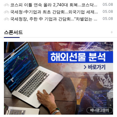
등록일
코스피 이틀 연속 올라 2,740대 회복…코스닥은 강보합(종합)
05.08
등록일
국세청-中기업과 최초 간담회…외국기업 세제혜택 등 논의
05.08
등록일
국세청장, 주한 中 기업과 간담회…“차별없는 공정과세 약속”
05.08
스폰서드
Previous
Next