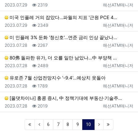
등록일
조회
등록자
2023.07.29
2319
해선ATM매니저
미국 인플레 거의 잡았다…파월의 지표 '근원 PCE 4…
등록일
조회
등록자
2023.07.29
2349
해선ATM매니저
미 인플레 3% 둔화 '청신호'…연준 금리 인상 끝났나…
등록일
조회
등록자
2023.07.28
2267
해선ATM매니저
80弗 돌파한 유가, 더 오를 일만 남았나…中 부양책 …
등록일
조회
등록자
2023.07.28
2489
해선ATM매니저
유로존 7월 산업전망지수 '-9.4'…예상치 웃돌아
등록일
조회
등록자
2023.07.28
1789
해선ATM매니저
[올댓차이나] 홍콩 증시, 中 정책기대에 부동산·기술주…
등록일
조회
등록자
2023.07.28
2019
해선ATM매니저
(current)
6
7
8
9
10