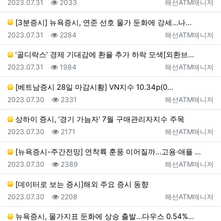
등록일
조회
등록자
2023.07.31
2033
해선ATM매니저
[3분증시] 뉴욕증시, 연준 선호 물가 둔화에 강세…나…
등록일
조회
등록자
2023.07.31
2284
해선ATM매니저
‘골디락스’ 경제 기대감에 환율 추가 하락 모색[외환브…
등록일
조회
등록자
2023.07.31
1984
해선ATM매니저
[베트남증시 28일 마감시황] VN지수 10.34p(0…
등록일
조회
등록자
2023.07.30
2331
해선ATM매니저
상하이 증시, '경기 가늠자' 7월 구매관리자지수 주목
등록일
조회
등록자
2023.07.30
2171
해선ATM매니저
[뉴욕증시-주간전망] 연착륙 훈풍 이어질까…고용·애플 …
등록일
조회
등록자
2023.07.30
2389
해선ATM매니저
[데이터로 보는 증시]해외 주요 증시 동향
등록일
조회
등록자
2023.07.30
2208
해선ATM매니저
뉴욕증시, 물가지표 둔화에 상승 출발…다우스 0.54%…