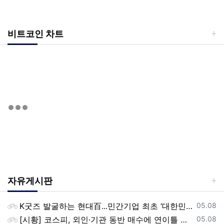
비트코인 차트
자유게시판
등록일
K굿즈 발굴하는 현대百...민간기업 최초 ‘대한민국 관광공모전’ 후원
05.08
등록일
[시황] 코스피, 외인·기관 동반 매수에 연이틀 상승…2745.05 마감
05.08