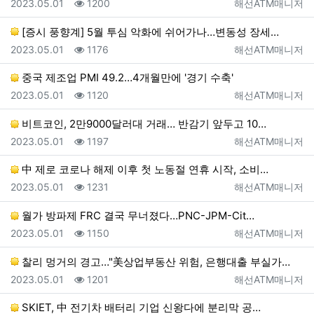
등록일
조회
등록자
2023.05.01
1200
해선ATM매니저
[증시 풍향계] 5월 투심 악화에 쉬어가나…변동성 장세…
등록일
조회
등록자
2023.05.01
1176
해선ATM매니저
중국 제조업 PMI 49.2…4개월만에 '경기 수축'
등록일
조회
등록자
2023.05.01
1120
해선ATM매니저
비트코인, 2만9000달러대 거래… 반감기 앞두고 10…
등록일
조회
등록자
2023.05.01
1197
해선ATM매니저
中 제로 코로나 해제 이후 첫 노동절 연휴 시작, 소비…
등록일
조회
등록자
2023.05.01
1231
해선ATM매니저
월가 방파제 FRC 결국 무너졌다…PNC-JPM-Cit…
등록일
조회
등록자
2023.05.01
1150
해선ATM매니저
찰리 멍거의 경고…"美상업부동산 위험, 은행대출 부실가…
등록일
조회
등록자
2023.05.01
1201
해선ATM매니저
SKIET, 中 전기차 배터리 기업 신왕다에 분리막 공…