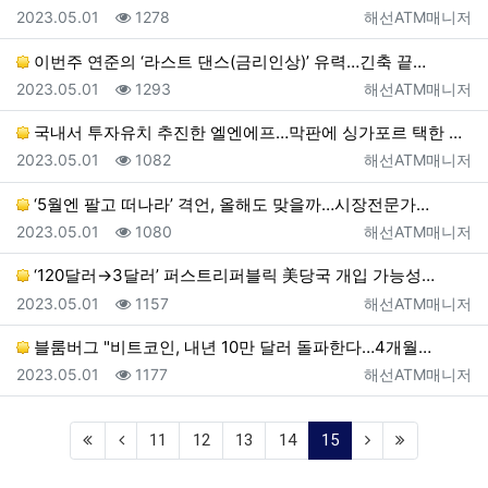
등록일
조회
등록자
2023.05.01
1278
해선ATM매니저
이번주 연준의 ‘라스트 댄스(금리인상)’ 유력…긴축 끝…
등록일
조회
등록자
2023.05.01
1293
해선ATM매니저
국내서 투자유치 추진한 엘엔에프…막판에 싱가포르 택한 …
등록일
조회
등록자
2023.05.01
1082
해선ATM매니저
‘5월엔 팔고 떠나라’ 격언, 올해도 맞을까…시장전문가…
등록일
조회
등록자
2023.05.01
1080
해선ATM매니저
‘120달러→3달러’ 퍼스트리퍼블릭 美당국 개입 가능성…
등록일
조회
등록자
2023.05.01
1157
해선ATM매니저
블룸버그 "비트코인, 내년 10만 달러 돌파한다…4개월…
등록일
조회
등록자
2023.05.01
1177
해선ATM매니저
(current)
11
12
13
14
15