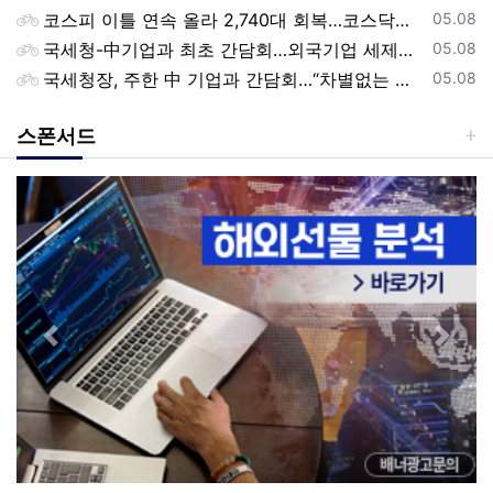
등록일
코스피 이틀 연속 올라 2,740대 회복…코스닥은 강보합(종합)
05.08
등록일
국세청-中기업과 최초 간담회…외국기업 세제혜택 등 논의
05.08
등록일
국세청장, 주한 中 기업과 간담회…“차별없는 공정과세 약속”
05.08
스폰서드
Previous
Next