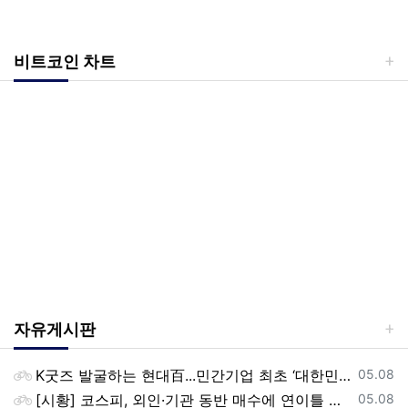
비트코인 차트
자유게시판
등록일
K굿즈 발굴하는 현대百...민간기업 최초 ‘대한민국 관광공모전’ 후원
05.08
등록일
[시황] 코스피, 외인·기관 동반 매수에 연이틀 상승…2745.05 마감
05.08