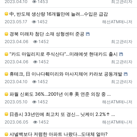
등록일
조회
등록자
2023.04.10
1453
최고관리자
中, 반도체 생산량 16개월만에 늘려…수입은 급감
등록일
조회
등록자
2023.05.17
1452
해선ATM매니저
경북 미래차 첨단 소재 성형센터 준공
등록일
조회
등록자
2023.04.06
1452
최고관리자
“카드 마일리지로 주식산다”…미래에셋 현대카드 출시
등록일
조회
등록자
2023.04.06
1452
최고관리자
휴테크, 日 이나다훼미리와 마사지체어 카라보 공동개발
등록일
조회
등록자
2023.04.10
1452
최고관리자
파월 신뢰도 36%…2001년 이후 美 연준 의장 중 …
등록일
조회
등록자
2023.05.10
1452
해선ATM매니저
日증시 33년만에 최고치 또 경신… 닛케이 2.2%↑ …
등록일
조회
등록자
2023.06.05
1452
해선ATM매니저
샤넬백보다 저렴한 아파트 나왔다…도대체 얼마?