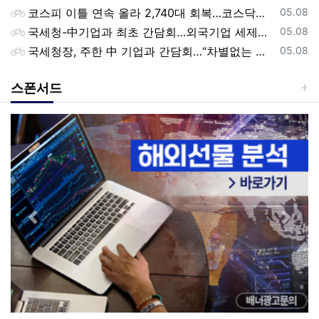
등록일
코스피 이틀 연속 올라 2,740대 회복…코스닥은 강보합(종합)
05.08
등록일
국세청-中기업과 최초 간담회…외국기업 세제혜택 등 논의
05.08
등록일
국세청장, 주한 中 기업과 간담회…“차별없는 공정과세 약속”
05.08
스폰서드
Previous
Next