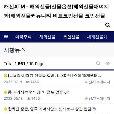
해선ATM - 해외선물|선물옵션|해외선물대여계
좌|해외선물커뮤니티|비트코인선물|코인선물
기
메뉴
미국주식
해외선물
코인선물
세계선물거래
시황뉴스
조
Total
1,561
/ 19 Page
게시판 
[뉴욕증시]경기 연착륙 힘받나…S&P·나스닥 15개월래…
등록일
조회
등록자
2023.07.18
1456
해선ATM매니저
美 매카시 하원의장 "디폴트 없을 것"
등록일
조회
등록자
2023.05.18
1455
해선ATM매니저
한화진 장관, 영국 에너지안보·넷제로부 장관 면담