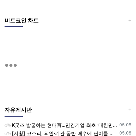
비트코인 차트
자유게시판
등록일
K굿즈 발굴하는 현대百...민간기업 최초 ‘대한민국 관광공모전’ 후원
05.08
등록일
[시황] 코스피, 외인·기관 동반 매수에 연이틀 상승…2745.05 마감
05.08