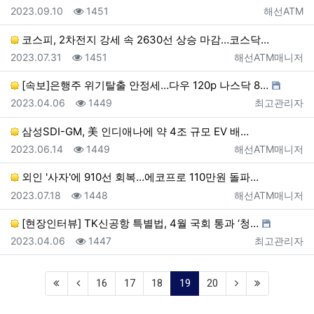
등록일
조회
등록자
2023.09.10
1451
해선ATM
코스피, 2차전지 강세 속 2630선 상승 마감…코스닥…
등록일
조회
등록자
2023.07.31
1451
해선ATM매니저
[속보]은행주 위기탈출 안정세…다우 120p 나스닥 8…
등록일
조회
등록자
2023.04.06
1449
최고관리자
삼성SDI-GM, 美 인디애나에 약 4조 규모 EV 배…
등록일
조회
등록자
2023.06.14
1449
해선ATM매니저
외인 '사자'에 910선 회복…에코프로 110만원 돌파…
등록일
조회
등록자
2023.07.18
1448
해선ATM매니저
[현장인터뷰] TK신공항 특별법, 4월 국회 통과 ‘청…
등록일
조회
등록자
2023.04.06
1447
최고관리자
(current)
16
17
18
19
20