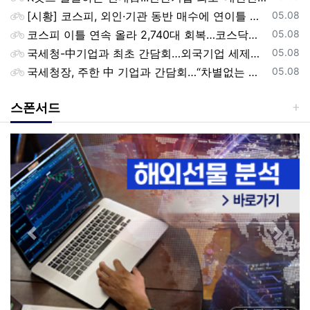
등록일
[시황] 코스피, 외인·기관 동반 매수에 연이틀 상승…2745.05 마감
05.08
등록일
코스피 이틀 연속 올라 2,740대 회복…코스닥은 강보합(종합)
05.08
등록일
국세청-中기업과 최초 간담회…외국기업 세제혜택 등 논의
05.08
등록일
국세청장, 주한 中 기업과 간담회…“차별없는 공정과세 약속”
05.08
스폰서드
Previous
Next