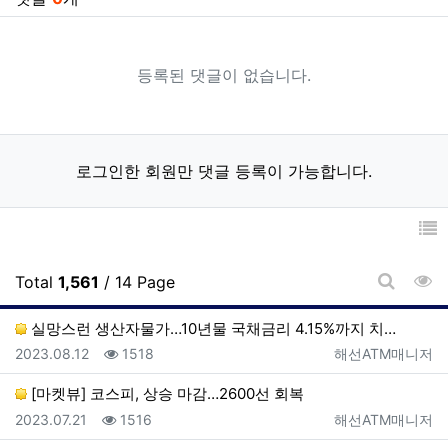
등록된 댓글이 없습니다.
로그인한 회원만 댓글 등록이 가능합니다.
조
Total
1,561
/ 14 Page
게시판 
실망스런 생산자물가…10년물 국채금리 4.15%까지 치…
등록일
조회
등록자
2023.08.12
1518
해선ATM매니저
[마켓뷰] 코스피, 상승 마감…2600선 회복
등록일
조회
등록자
2023.07.21
1516
해선ATM매니저