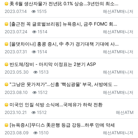
美 6월 생산자물가 전년比 0.1% 상승…3년만의 최소…
등록일
조회
등록자
2023.07.14
1515
해선ATM매니저
[출근전 꼭 글로벌브리핑] 뉴욕증시, 금주 FOMC 회…
등록일
조회
등록자
2023.07.24
1514
해선ATM매니저
[올댓차이나] 홍콩 증시, 中 추가 경기대책 기대에 사…
등록일
조회
등록자
2023.07.31
1514
해선ATM매니저
반도체/장비 - 마지막 이정표는 2분기 ASP
등록일
조회
등록자
2023.05.30
1513
해선ATM매니저
"그냥은 못가져가"…신흥 '핵심광물' 부국, 서방에도 …
등록일
조회
등록자
2023.08.10
1512
해선ATM매니저
미국인 인질 석방 소식에…국제유가 하락 전환
등록일
조회
등록자
2023.10.21
1512
해선ATM
[뉴욕증시]무디스 美은행 등급 강등…하루 만에 약세
등록일
조회
등록자
2023.08.09
1510
해선ATM매니저