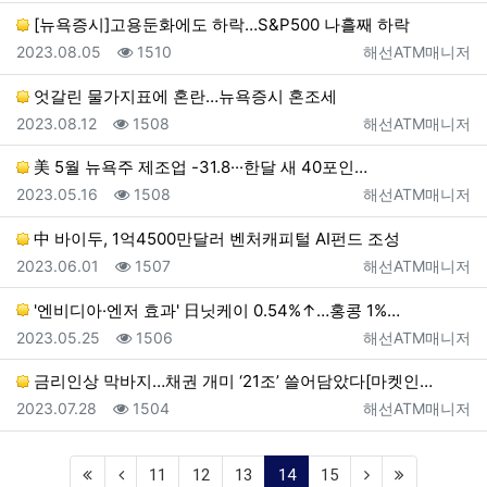
[뉴욕증시]고용둔화에도 하락…S&P500 나흘째 하락
등록일
조회
등록자
2023.08.05
1510
해선ATM매니저
엇갈린 물가지표에 혼란…뉴욕증시 혼조세
등록일
조회
등록자
2023.08.12
1508
해선ATM매니저
美 5월 뉴욕주 제조업 -31.8···한달 새 40포인…
등록일
조회
등록자
2023.05.16
1508
해선ATM매니저
中 바이두, 1억4500만달러 벤처캐피털 AI펀드 조성
등록일
조회
등록자
2023.06.01
1507
해선ATM매니저
'엔비디아·엔저 효과' 日닛케이 0.54%↑…홍콩 1%…
등록일
조회
등록자
2023.05.25
1506
해선ATM매니저
금리인상 막바지…채권 개미 ‘21조’ 쓸어담았다[마켓인…
등록일
조회
등록자
2023.07.28
1504
해선ATM매니저
(current)
11
12
13
14
15