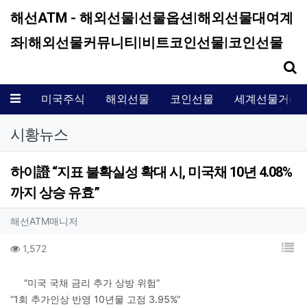
해선ATM - 해외선물|선물옵션|해외선물대여계
좌|해외선물커뮤니티|비트코인선물|코인선물
기
메뉴
미국주식
해외선물
코인선물
세계선물거래
시황뉴스
하이證 “지표 불확실성 확대 시, 미국채 10년 4.08%
까지 상승 유효”
작성자 정보
작성
해선ATM매니저
컨텐츠 정보
목
조회
1,572
본문
“미국 국채 금리 추가 상방 위험”
“1회 추가인상 반영 10년물 고점 3.95%”