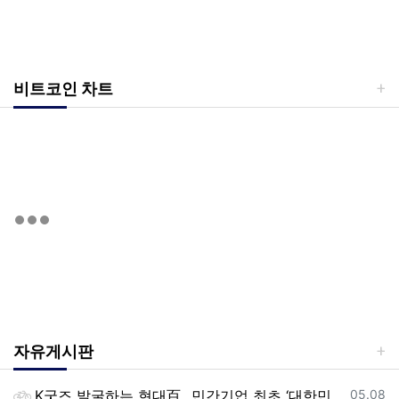
비트코인 차트
자유게시판
등록일
K굿즈 발굴하는 현대百...민간기업 최초 ‘대한민국 관광공모전’ 후원
05.08