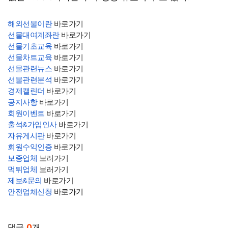
해외선물이란
바로가기
선물대여계좌란
바로가기
선물기초교육
바로가기
선물차트교육
바로가기
선물관련뉴스
바로가기
선물관련분석
바로가기
경제캘린더
바로가기
공지사항
바로가기
회원이벤트
바로가기
출석&가입인사
바로가기
자유게시판
바로가기
회원수익인증
바로가기
보증업체
보러가기
먹튀업체
보러가기
제보&문의
바로가기
안전업체신청
바로가기
관련자료
댓글
0
개